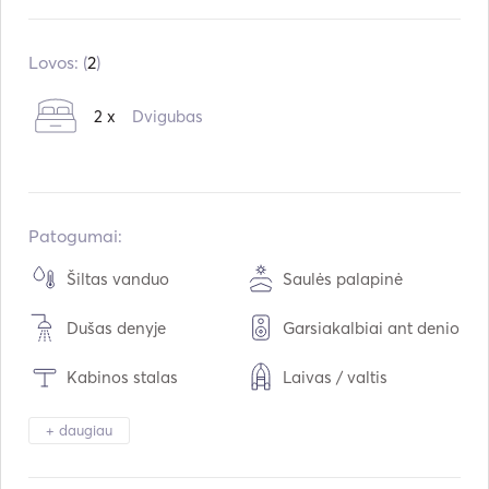
Įmontuota:
07 / 2007
Varikliai:
2 x 435hp
Lovos: (
2
)
Kuro tipas:
Dyzelinas
2 x
Dvigubas
Vartojimas:
130
L /val.
Vandens talpa:
380
L
Kuro talpa:
1100
L
Maksimalus kreiserinis greitis:
32
mazgai
Patogumai:
Šiltas vanduo
Saulės palapinė
Dušas denyje
Garsiakalbiai ant denio
Kabinos stalas
Laivas / valtis
Žiūronai
Žibintuvėlio šviesa
+ daugiau
Elektrinis tualetas
Šaldytuvas