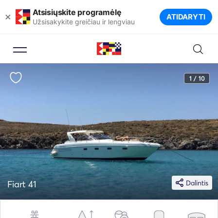
Atsisiųskite programėlę
×
ATIDARYTI
Užsisakykite greičiau ir lengviau
1 / 10
Fiart 41
Dalintis