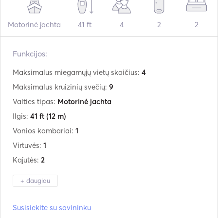
Motorinė jachta
41 ft
4
2
2
Funkcijos:
Maksimalus miegamųjų vietų skaičius:
4
Maksimalus kruizinių svečių:
9
Valties tipas:
Motorinė jachta
Ilgis:
41 ft
(12 m)
Vonios kambariai:
1
Virtuvės:
1
Kajutės:
2
+ daugiau
Gamintojas:
Fiart
Susisiekite su savininku
Modelis:
Genius