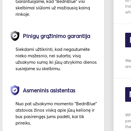
so 
Garantuojame, kad "BednBlue" visi
Ins
skelbimai siūlomi už mažiausią kainą
wh
rinkoje.
Pinigų grąžinimo garantija
Siekdami užtikrinti, kad negautumėte
nieko mažesnio, nei sutarta, visą
We
užsakymo sumą iki jūsų atvykimo dienos
an
susiejame su skelbimu.
Asmeninis asistentas
Nuo pat užsakymo momento "BednBlue"
atstovas žinos viską apie jūsų kelionę ir
Wha
bus pasirengęs jums padėti, kai tik
per
prireiks.
th