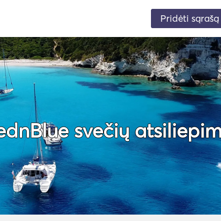
Pridėti sąrašą
ednBlue svečių atsiliepim