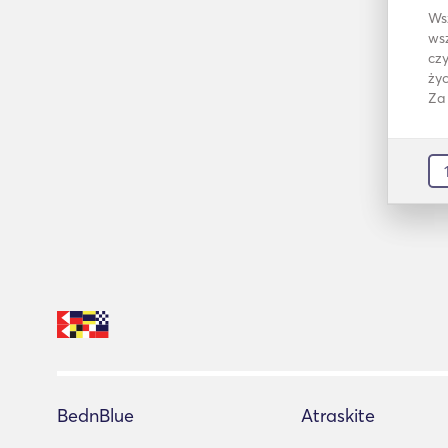
Ws
wsz
czy
życ
Za
BednBlue
Atraskite