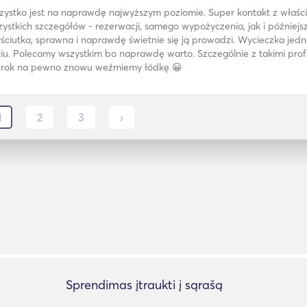
zystko jest na naprawdę najwyższym poziomie. Super kontakt z właś
ystkich szczegółów - rezerwacji, samego wypożyczenia, jak i później
ściutka, sprawna i naprawdę świetnie się ją prowadzi. Wycieczka jedn
iu. Polecamy wszystkim bo naprawdę warto. Szczególnie z takimi profe
 rok na pewno znowu weźmiemy łódkę 😀
1
2
3
›
Sprendimas įtraukti į sąrašą