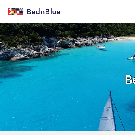
BednBlue
B