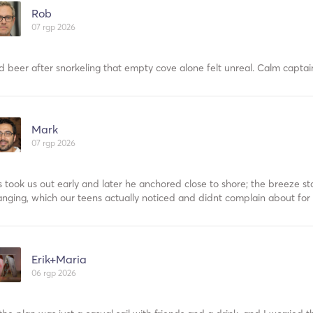
Rob
07 rgp 2026
d beer after snorkeling that empty cove alone felt unreal. Calm captai
Mark
07 rgp 2026
as took us out early and later he anchored close to shore; the breeze s
nging, which our teens actually noticed and didnt complain about for
Erik+Maria
06 rgp 2026