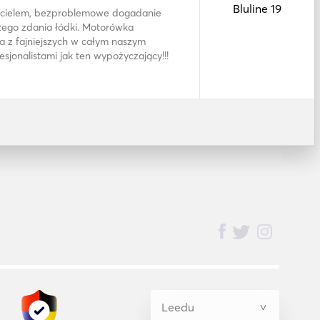
Bluline 19
cicielem, bezproblemowe dogadanie
szego zdania łódki. Motorówka
a z fajniejszych w całym naszym
sjonalistami jak ten wypożyczający!!!