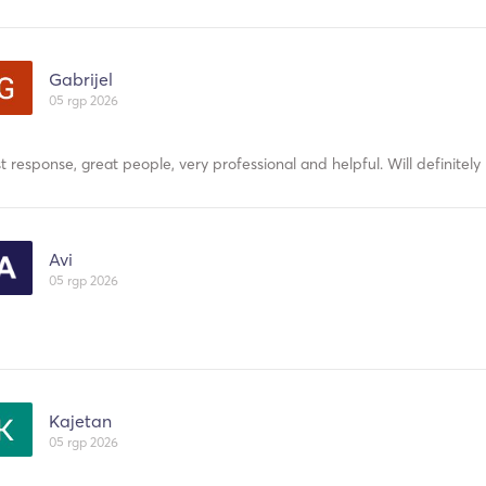
Gabrijel
05 rgp 2026
t response, great people, very professional and helpful. Will definitely
Avi
05 rgp 2026
Kajetan
05 rgp 2026