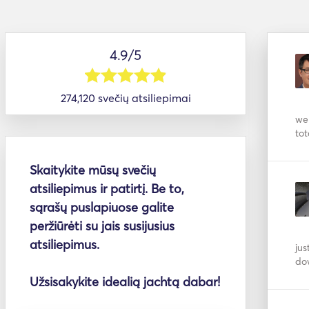
4.9/5
274,120 svečių atsiliepimai
we 
tot
Skaitykite mūsų svečių
atsiliepimus ir patirtį. Be to,
sąrašų puslapiuose galite
peržiūrėti su jais susijusius
atsiliepimus.
jus
do
Užsisakykite idealią jachtą dabar!