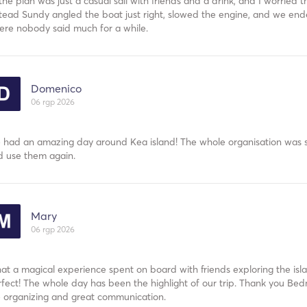
the plan was just a casual sail with friends and a drink, and I worried 
tead Sundy angled the boat just right, slowed the engine, and we ended
ere nobody said much for a while.
Domenico
06 rgp 2026
 had an amazing day around Kea island! The whole organisation was s
d use them again.
Mary
06 rgp 2026
t a magical experience spent on board with friends exploring the is
fect! The whole day has been the highlight of our trip. Thank you Bedn
e organizing and great communication.