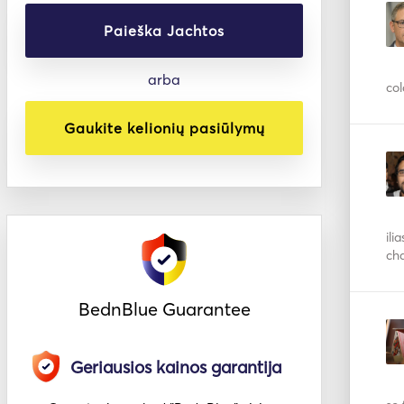
Paieška Jachtos
arba
col
Gaukite kelionių pasiūlymų
ili
cha
BednBlue Guarantee
Geriausios kainos garantija