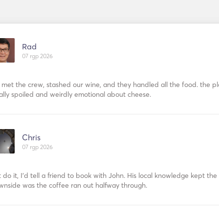
Rad
07 rgp 2026
met the crew, stashed our wine, and they handled all the food. the pl
ally spoiled and weirdly emotional about cheese.
Chris
07 rgp 2026
t do it, I’d tell a friend to book with John. His local knowledge kept th
wnside was the coffee ran out halfway through.