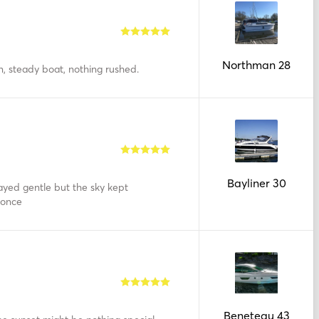
Northman 28
n, steady boat, nothing rushed.
Bayliner 30
tayed gentle but the sky kept
 once
Beneteau 43