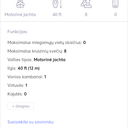
Motorinė jachta
40 ft
8
0
Funkcijos:
Maksimalus miegamųjų vietų skaičius:
0
Maksimalus kruizinių svečių:
8
Valties tipas:
Motorinė jachta
Ilgis:
40 ft
(12 m)
Vonios kambariai:
1
Virtuvės:
1
Kajutės:
0
+ daugiau
Gamintojas:
Cranchi
Susisiekite su savininku
Modelis:
Endurance 39