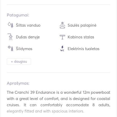
Įmontuota:
11 / 1999
Perdarytas į:
06 / 2020
Patogumai:
Varikliai:
2 x 260hp
Šiltas vanduo
Saulės palapinė
Kuro tipas:
Dyzelinas
Dušas denyje
Kabinos stalas
Vartojimas:
90
L /val.
Vandens talpa:
400
L
Šildymas
Elektrinis tualetas
Kuro talpa:
600
L
Stalo įrankiai / stiklinės
Šaldytuvas
Maksimalus kreiserinis greitis:
7
mazgai
+ daugiau
/ indai
Kavos aparatas
Pagalbinė jungtis
Aprašymas:   
USB jungtis
Saulės baterijos
The Cranchi 39 Endurance is a wonderful 12m powerboat 
Maitinimo inverteris
Nardymo įranga
with a great level of comfort, and is designed for coastal 
cruises. It can comfortably accomodate 8 adults, 
Padel lenta
AIS / NAVTEX
elegantly fitted and with spacious interiors.
