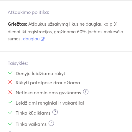
Atšaukimo politika:
Griežtas:
Atšaukus užsakymą likus ne daugiau kaip 31
dienai iki registracijos, grąžinama 60% jachtos mokesčio
sumos.
daugiau
Taisyklės:
Denyje leidžiama rūkyti
Rūkyti patalpose draudžiama
?
Netinka naminiams gyvūnams
Leidžiami renginiai ir vakarėliai
?
Tinka kūdikiams
?
Tinka vaikams