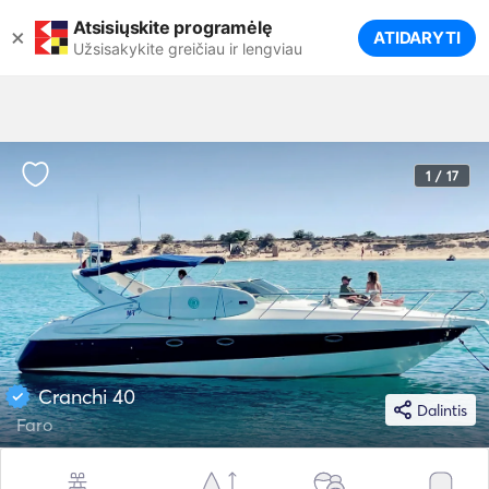
Atsisiųskite programėlę
×
ATIDARYTI
Užsisakykite greičiau ir lengviau
1 / 17
Cranchi 40
Dalintis
Faro