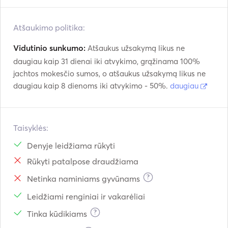
Atšaukimo politika:
Vidutinio sunkumo:
Atšaukus užsakymą likus ne
daugiau kaip 31 dienai iki atvykimo, grąžinama 100%
jachtos mokesčio sumos, o atšaukus užsakymą likus ne
daugiau kaip 8 dienoms iki atvykimo - 50%.
daugiau
Taisyklės:
Denyje leidžiama rūkyti
Rūkyti patalpose draudžiama
?
Netinka naminiams gyvūnams
Leidžiami renginiai ir vakarėliai
?
Tinka kūdikiams