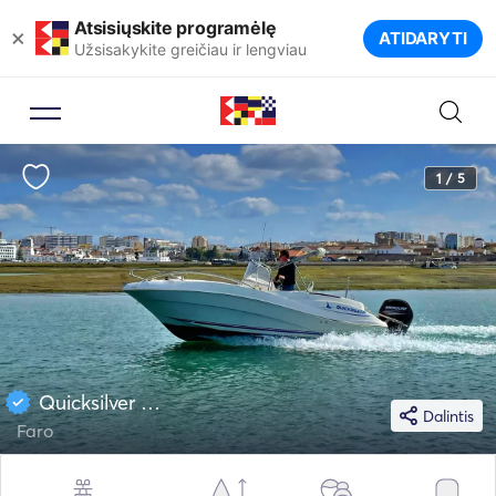
Atsisiųskite programėlę
×
ATIDARYTI
Užsisakykite greičiau ir lengviau
1 / 5
Quicksilver 20
Dalintis
Faro