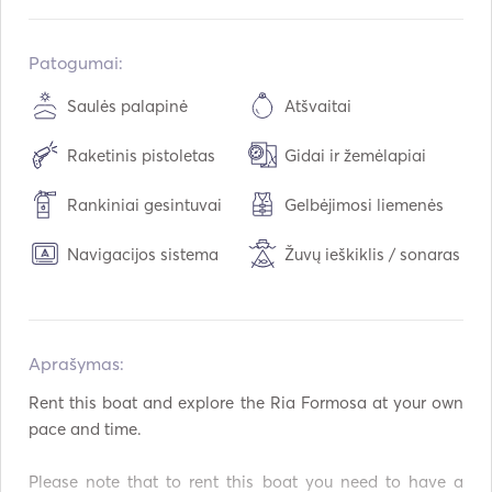
Įmontuota:
01 / 2022
Varikliai:
1 x 115hp
Patogumai:
Kuro tipas:
Benzinas
Saulės palapinė
Atšvaitai
Kuro talpa:
120
L
Raketinis pistoletas
Gidai ir žemėlapiai
Rankiniai gesintuvai
Gelbėjimosi liemenės
Navigacijos sistema
Žuvų ieškiklis / sonaras
Aprašymas:   
Rent this boat and explore the Ria Formosa at your own 
pace and time. 

Please note that to rent this boat you need to have a 