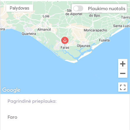
Plaukimo nuotolis
Palydovas
Pagrindinė prieplauka:
Faro