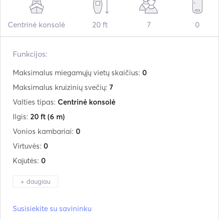
Centrinė konsolė
20 ft
7
0
Funkcijos:
Maksimalus miegamųjų vietų skaičius:
0
Maksimalus kruizinių svečių:
7
Valties tipas:
Centrinė konsolė
Ilgis:
20 ft
(6 m)
Vonios kambariai:
0
Virtuvės:
0
Kajutės:
0
+ daugiau
Gamintojas:
Quicksilver
Susisiekite su savininku
Modelis:
635