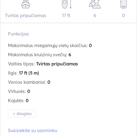
Tvirtas pripučiamas
17 ft
6
0
Funkcijos:
Maksimalus miegamųjų vietų skaičius:
0
Maksimalus kruizinių svečių:
6
Valties tipas:
Tvirtas pripučiamas
Ilgis:
17 ft
(5 m)
Vonios kambariai:
0
Virtuvės:
0
Kajutės:
0
+ daugiau
Gamintojas:
Hidrosport
Susisiekite su savininku
Modelis:
565