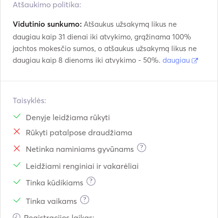
Atšaukimo politika:
Vidutinio sunkumo:
Atšaukus užsakymą likus ne
daugiau kaip 31 dienai iki atvykimo, grąžinama 100%
jachtos mokesčio sumos, o atšaukus užsakymą likus ne
daugiau kaip 8 dienoms iki atvykimo - 50%.
daugiau
Taisyklės:
Denyje leidžiama rūkyti
Rūkyti patalpose draudžiama
?
Netinka naminiams gyvūnams
Leidžiami renginiai ir vakarėliai
?
Tinka kūdikiams
?
Tinka vaikams
Registracijos laikas: