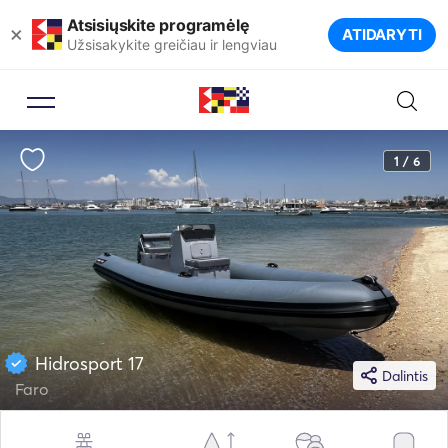
Atsisiųskite programėlę
×
ATIDARYTI
Užsisakykite greičiau ir lengviau
1 / 6
Hidrosport 17
Dalintis
Faro