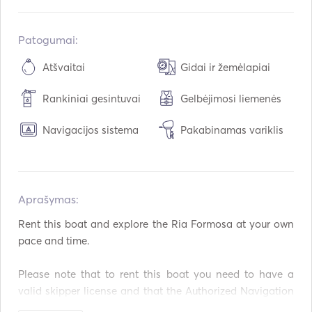
Įmontuota:
05 / 2026
Varikliai:
1 x 60hp
Patogumai:
Kuro tipas:
Benzinas
Atšvaitai
Gidai ir žemėlapiai
Vartojimas:
15
L /val.
Rankiniai gesintuvai
Gelbėjimosi liemenės
Kuro talpa:
90
L
Maksimalus kreiserinis greitis:
26
mazgai
Navigacijos sistema
Pakabinamas variklis
Aprašymas:   
Rent this boat and explore the Ria Formosa at your own 
pace and time. 

Please note that to rent this boat you need to have a 
valid skipper license and that the Authorized Navigation 
Area is only inside the Ria Formosa Lagoon and exit to 