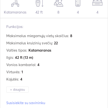
Katamaranas
42 ft
8
4
4
Funkcijos:
Maksimalus miegamųjų vietų skaičius:
8
Maksimalus kruizinių svečių:
22
Valties tipas:
Katamaranas
Ilgis:
42 ft
(13 m)
Vonios kambariai:
4
Virtuvės:
1
Kajutės:
4
+ daugiau
Gamintojas:
Bali
Susisiekite su savininku
Modelis:
Bali 4.2