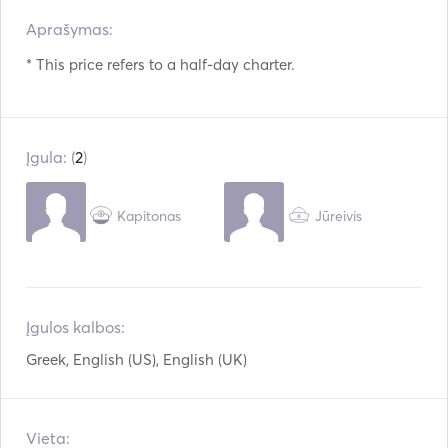
Aprašymas:   
Šaldytuvas
Orkaitė
* This price refers to a half-day charter. 
Stalo įrankiai / stiklinės
USB jungtis
/ indai
Mp3 grotuvas / radijas
Nardymo įranga
/ CD
Įgula: (
2
)
Burlaivis
AIS / NAVTEX
Kapitonas
Jūreivis
Autopilotas
Atšvaitai
Raketinis pistoletas
Gidai ir žemėlapiai
Rankiniai gesintuvai
Gelbėjimosi liemenės
Įgulos kalbos:
Navigacijos sistema
Pakabinamas variklis
Greek, English (US), English (UK)
VHF
Elektrinės gervės
Vieta: