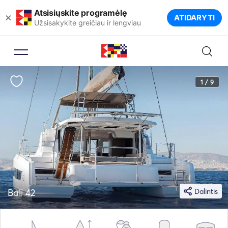
Atsisiųskite programėlę
×
ATIDARYTI
Užsisakykite greičiau ir lengviau
1 / 9
Bali 42
Dalintis