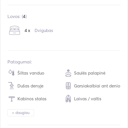
Įmontuota:
06 / 2022
Varikliai:
2 x 45hp
Lovos: (
4
)
Kuro tipas:
Dyzelinas
4 x
Dvigubas
Vartojimas:
7
L /val.
Vandens talpa:
860
L
Kuro talpa:
640
L
Maksimalus kreiserinis greitis:
8
mazgai
Patogumai:
Šiltas vanduo
Saulės palapinė
Dušas denyje
Garsiakalbiai ant denio
Kabinos stalas
Laivas / valtis
Žibintuvėlio šviesa
Elektrinis tualetas
+ daugiau
Apsaugos sistema
Šaldiklis