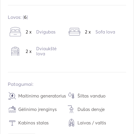
Įmontuota:
01 / 2007
Perdarytas į:
06 / 2024
Lovos: (
6
)
Varikliai:
1 x 55hp
2 x
Dvigubas
2 x
Sofa lova
Kuro tipas:
Dyzelinas
Maksimalus kreiserinis greitis:
8
mazgai
Dviaukštė
2 x
lova
Patogumai:
Maitinimo generatorius
Šiltas vanduo
Gėlinimo įrenginys
Dušas denyje
Kabinos stalas
Laivas / valtis