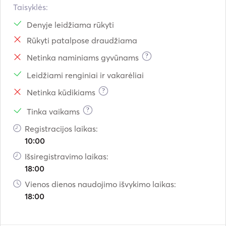
Taisyklės:
OPTIONAL EXTRAS: 

Denyje leidžiama rūkyti
Sheets and towels 15€ p.p. 

Rūkyti patalpose draudžiama
Stewardess 150€ / day. 

?
Netinka naminiams gyvūnams
*Prices include exclusive use of the boat, mooring in base 
Leidžiami renginiai ir vakarėliai
port.  

*Fuel, moorings in other ports, food and beverages and 
?
Netinka kūdikiams
extras are not included. 

?
Tinka vaikams
Registracijos laikas:
10:00
Išsiregistravimo laikas:
18:00
Vienos dienos naudojimo išvykimo laikas:
18:00