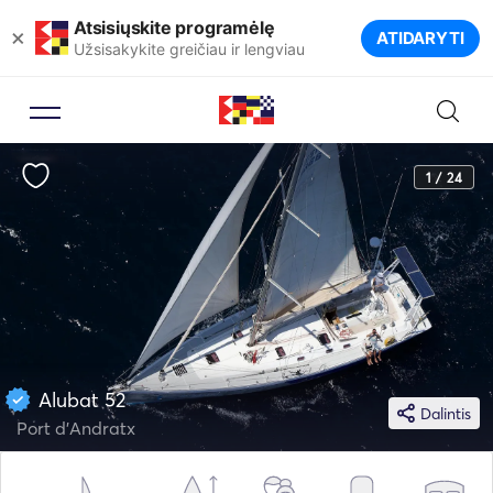
Atsisiųskite programėlę
×
ATIDARYTI
Užsisakykite greičiau ir lengviau
1 / 24
Alubat 52
Dalintis
Port d'Andratx