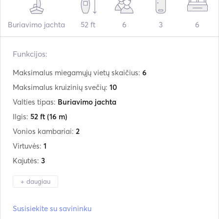
Buriavimo jachta
52 ft
6
3
6
Funkcijos:
Maksimalus miegamųjų vietų skaičius:
6
Maksimalus kruizinių svečių:
10
Valties tipas:
Buriavimo jachta
Ilgis:
52 ft
(16 m)
Vonios kambariai:
2
Virtuvės:
1
Kajutės:
3
+ daugiau
Gamintojas:
Alubat
Susisiekite su savininku
Modelis:
Cigale 16