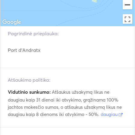
now and let the adventure begin! 🌟 

INFORMATION. 

CHARTER SCHEDULE" 

1 day: 8 HOURS (10:00h to 18:00h) - an extra hour can be 
Pagrindinė prieplauka:
arranged at an additional cost and always with prior 
arrangement. 

Port d'Andratx
SKIPPER: 

1 day: 250 €. 

Atšaukimo politika:
EXTRA INFORMATION: 

VAT included. 

Vidutinio sunkumo:
Atšaukus užsakymą likus ne
Insurance included. 

daugiau kaip 31 dienai iki atvykimo, grąžinama 100%
Only mooring in base port included. 

jachtos mokesčio sumos, o atšaukus užsakymą likus ne
Not available without skipper. 

daugiau kaip 8 dienoms iki atvykimo - 50%.
daugiau
Mandatory final cleaning 90 € / day not included in the 
price. 

Special price for several days. 
