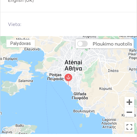
English (UK)
Autopilotas
Navigacijos sistema
Elektrinės gervės
Vieta:
Plaukimo nuotolis
Palydovas