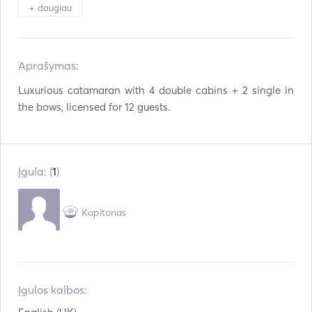
Garsiakalbiai ant denio
Kabinos stalas
+ daugiau
Laivas / valtis
Šildymas
Aprašymas:   
Žiūronai
Žibintuvėlio šviesa
Luxurious catamaran with 4 double cabins + 2 single in 
Elektrinis tualetas
Šaldiklis
the bows, licensed for 12 guests.
Šaldytuvas
Orkaitė
Stalo įrankiai / stiklinės
Kavos aparatas
/ indai
Įgula: (
1
)
Karštos plokštės
Skrudintuvas
Kapitonas
Pagalbinė jungtis
USB jungtis
Mp3 grotuvas / radijas
Saulės baterijos
/ CD
Įgulos kalbos:
Maitinimo inverteris
Nardymo įranga