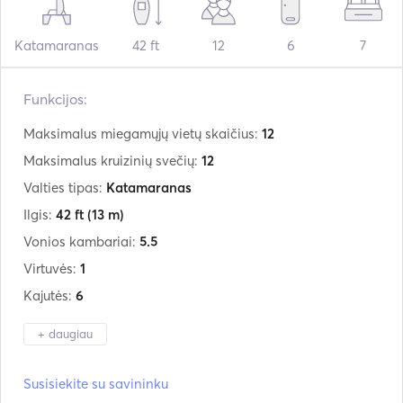
Katamaranas
42 ft
12
6
7
Funkcijos:
Maksimalus miegamųjų vietų skaičius:
12
Maksimalus kruizinių svečių:
12
Valties tipas:
Katamaranas
Ilgis:
42 ft
(13 m)
Vonios kambariai:
5.5
Virtuvės:
1
Kajutės:
6
+ daugiau
Gamintojas:
Lagoon
Susisiekite su savininku
Modelis:
42