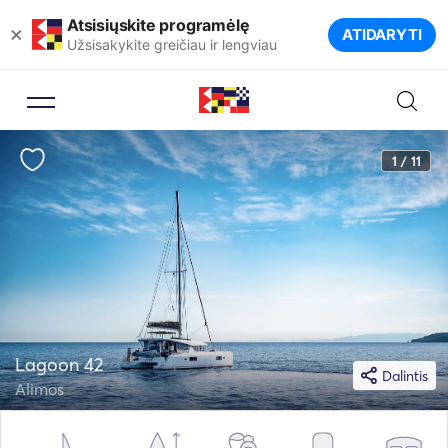
Atsisiųskite programėlę
×
ATIDARYTI
Užsisakykite greičiau ir lengviau
1 / 11
Lagoon 42
Dalintis
Alimos