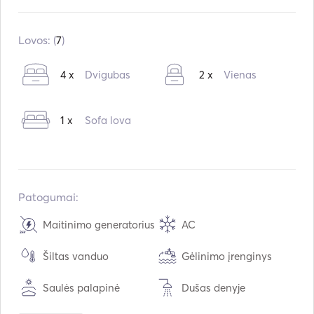
Įmontuota:
05 / 2018
Varikliai:
2 x 28hp
Lovos: (
7
)
Kuro tipas:
Dyzelinas
4 x
Dvigubas
2 x
Vienas
Vartojimas:
10
L /val.
Vandens talpa:
600
L
1 x
Sofa lova
Kuro talpa:
600
L
Maksimalus kreiserinis greitis:
9
mazgai
Patogumai:
Maitinimo generatorius
AC
Šiltas vanduo
Gėlinimo įrenginys
Saulės palapinė
Dušas denyje