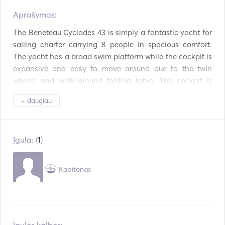
Stalo įrankiai / stiklinės
Aprašymas:   
Karštos plokštės
/ indai
The Beneteau Cyclades 43 is simply a fantastic yacht for 
Mp3 grotuvas / radijas
Pagalbinė jungtis
sailing charter carrying 8 people in spacious comfort. 
/ CD
The yacht has a broad swim platform while the cockpit is 
expansive and easy to move around due to the twin 
wheels and walk-around folding table. The cockpit is 
also uncluttered with no traveller to deal with and a main 
+ daugiau
sheet mounted on the cabin top. The general feeling 
onboard is of space and simplicity. Below deck the large 
light and spacious saloon provides a great communal 
Įgula: (
1
)
space. The three cabin layout with three heads, each with 
hot and cold shower provides comfort and privacy for 
passengers and crew. The forward cabin has a vee­berth, 
Kapitonas
small lounge seat, hanging locker and enclosed head. 
The double aft cabins also have ensuites and privacy 
doors. There is plenty of storage space with hanging 
lockers, shelves along the hull sides and extra storage 