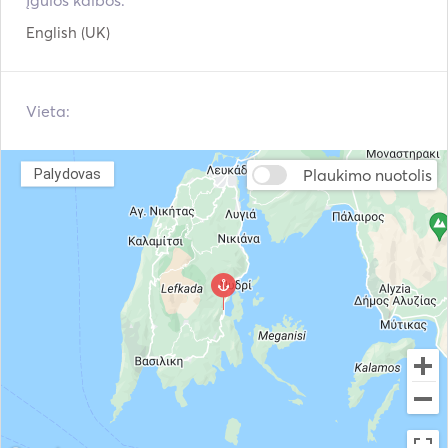
Įgulos kalbos:
under the double bed.
English (UK)
Vieta:
Plaukimo nuotolis
Palydovas