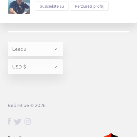
Susisiekite su
Peržiūrėti profilį
BednBlue © 2026