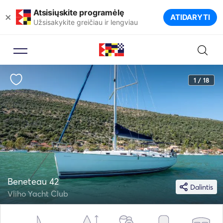
Atsisiųskite programėlę
×
ATIDARYTI
Užsisakykite greičiau ir lengviau
1 / 18
Beneteau 42
Dalintis
Vliho Yacht Club