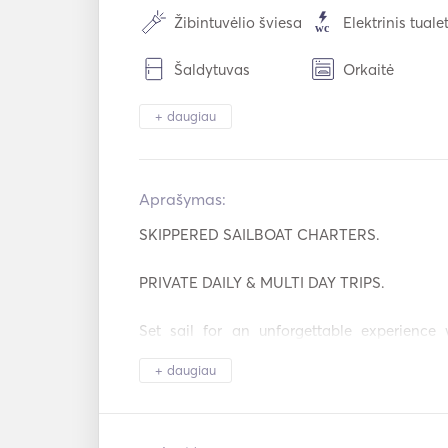
Žibintuvėlio šviesa
Elektrinis tuale
Šaldytuvas
Orkaitė
Kavos aparatas
Karštos plokšt
+ daugiau
Pagalbinė jungtis
USB jungtis
Aprašymas:   
Maitinimo
Saulės baterijos
inverteris
SKIPPERED SAILBOAT CHARTERS. 

Nardymo įranga
Autopilotas
PRIVATE DAILY & MULTI DAY TRIPS. 

Raketinis
Atšvaitai
pistoletas
Set sail for an unforgettable experience 
Rankiniai
Gelbėjimosi
sailboat, creating memories that will last a lif
gesintuvai
liemenės
+ daugiau
The boat is a carefully maintained  fully
Šiltas vanduo
Saulės palapin
Gibsea 43 yacht, operated only with a p
Dionysis, with many years of local knowl
Garsiakalbiai ant
Pakabinamas