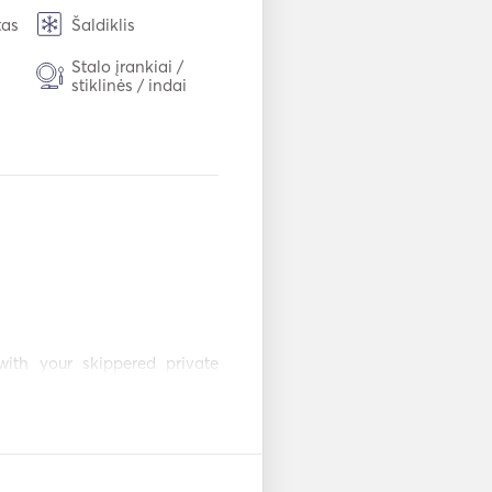
tas
Šaldiklis
Stalo įrankiai /
stiklinės / indai
ės
"WiFi"
Mp3 grotuvas /
radijas / CD
Žvejybos lazda
Elektrinis inkaras
Gidai ir žemėlapiai
with your skippered private 
Navigacijos
etime. 

sistema
 renewed self-owned Dufour 
ė
Dušas denyje
ermanent captain. Skipper 
edge and experience in the 