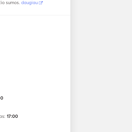
čio sumos.
daugiau
00
as:
17:00