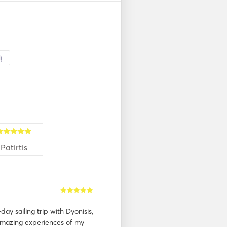
į
Patirtis
ay sailing trip with Dyonisis,
 amazing experiences of my