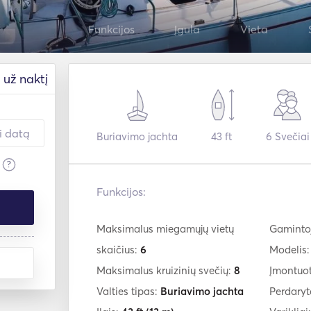
Funkcijos
Įgula
Vieta
už naktį
Buriavimo jachta
43 ft
6
Svečiai
?
Funkcijos:
Maksimalus miegamųjų vietų
Gaminto
skaičius:
6
Modelis
Maksimalus kruizinių svečių:
8
Įmontuo
Valties tipas:
Buriavimo jachta
Perdaryt