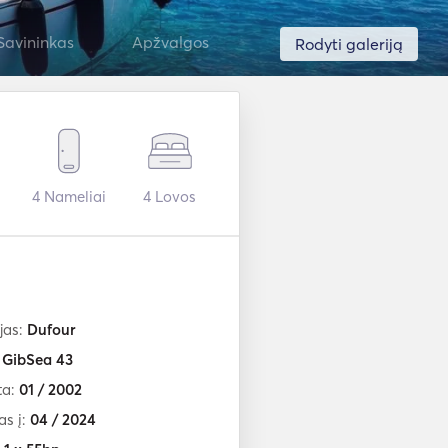
Savininkas
Apžvalgos
Rodyti galeriją
4
Nameliai
4
Lovos
jas:
Dufour
:
GibSea 43
ta:
01 / 2002
as į:
04 / 2024