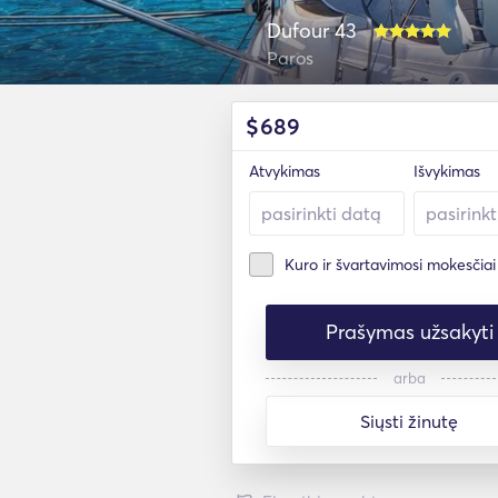
Dufour 43
Paros
$
689
Atvykimas
Išvykimas
Kuro ir švartavimosi mokesčiai
Prašymas užsakyti
arba
Siųsti žinutę