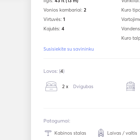
Ilgis:
43 ft
(13 m)
Varikliai
Vonios kambariai:
2
Kuro tip
Virtuvės:
1
Vartojim
Kajutės:
4
Vandens
Kuro tal
Susisiekite su savininku
Lovos: (
4
)
2 x
Dvigubas
Patogumai:
Kabinos stalas
Laivas / valtis