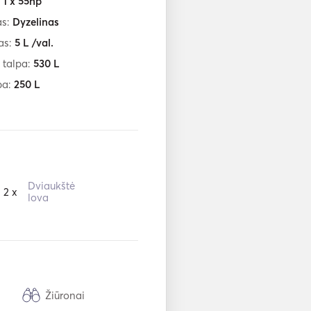
:
1 x 55hp
as:
Dyzelinas
as:
5
L /val.
 talpa:
530
L
pa:
250
L
Dviaukštė
2 x
lova
Žiūronai