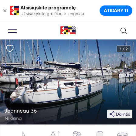
Atsisiųskite programėlę
×
ATIDARYTI
Užsisakykite greičiau ir lengviau
1 / 2
Jeanneau 36
Dalintis
Nikiana