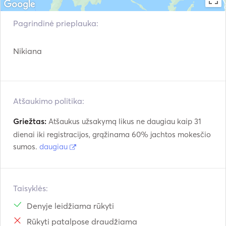
SUP (OPTIONAL AT EURO 100/WEEK) , SEA SCOOTER 
(OPTIONAL AT EURO 120/WEEK) KAYAK (OPTIONAL AT 
Pagrindinė prieplauka:
EURO 80/WEEK). 

Nikiana
Water toys: Snorkelling equipment. 
Atšaukimo politika:
Griežtas:
Atšaukus užsakymą likus ne daugiau kaip 31
dienai iki registracijos, grąžinama 60% jachtos mokesčio
sumos.
daugiau
Taisyklės:
Denyje leidžiama rūkyti
Rūkyti patalpose draudžiama