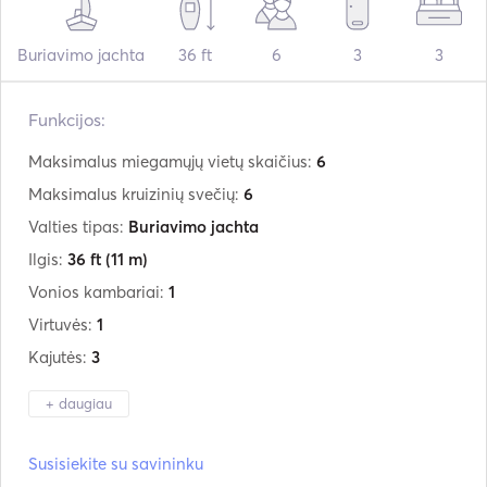
Buriavimo jachta
36 ft
6
3
3
Funkcijos:
Maksimalus miegamųjų vietų skaičius:
6
Maksimalus kruizinių svečių:
6
Valties tipas:
Buriavimo jachta
Ilgis:
36 ft
(11 m)
Vonios kambariai:
1
Virtuvės:
1
Kajutės:
3
+ daugiau
Gamintojas:
Jeanneau
Susisiekite su savininku
Modelis:
sun odyssey 36i