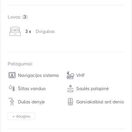
Įmontuota:
01 / 2007
Perdarytas į:
12 / 2020
Lovos: (
3
)
Varikliai:
1 x 30hp
3 x
Dvigubas
Kuro tipas:
Dyzelinas
Vartojimas:
2.5
L /val.
Vandens talpa:
356
L
Kuro talpa:
129
L
Patogumai:
Navigacijos sistema
VHF
Šiltas vanduo
Saulės palapinė
Dušas denyje
Garsiakalbiai ant denio
Kabinos stalas
Laivas / valtis
+ daugiau
Šildymas
Žiūronai