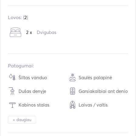
Įmontuota:
01 / 1980
Perdarytas į:
09 / 2020
Lovos: (
2
)
Varikliai:
1 x 60hp
2 x
Dvigubas
Kuro tipas:
Dyzelinas
Vartojimas:
35
L /val.
Vandens talpa:
300
L
Kuro talpa:
200
L
Patogumai:
Maksimalus kreiserinis greitis:
8
mazgai
Šiltas vanduo
Saulės palapinė
Dušas denyje
Garsiakalbiai ant denio
Kabinos stalas
Laivas / valtis
Žiūronai
Žibintuvėlio šviesa
+ daugiau
Šaldytuvas
Orkaitė