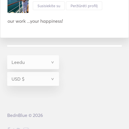
Susisiekite su
Peržiūrėti profilį
our work ...your happiness!
BednBlue © 2026