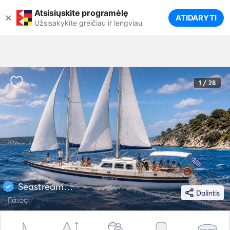
Atsisiųskite programėlę
×
ATIDARYTI
Užsisakykite greičiau ir lengviau
1 / 28
Seastream 34 34
Dalintis
Γάιος