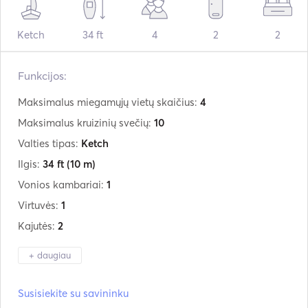
Ketch
34 ft
4
2
2
Funkcijos:
Maksimalus miegamųjų vietų skaičius:
4
Maksimalus kruizinių svečių:
10
Valties tipas:
Ketch
Ilgis:
34 ft
(10 m)
Vonios kambariai:
1
Virtuvės:
1
Kajutės:
2
+ daugiau
Gamintojas:
Seastream 34
Susisiekite su savininku
Modelis:
ketch