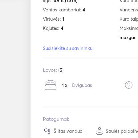
Ilgis:
49 ft
(15 m)
Kuro tip
Vonios kambariai:
4
Vandens
Virtuvės:
1
Kuro tal
Kajutės:
4
Maksimal
mazgai
Susisiekite su savininku
Lovos: (
5
)
4 x
Dvigubas
Patogumai:
Šiltas vanduo
Saulės palapin