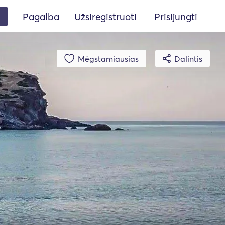
Pagalba
Užsiregistruoti
Prisijungti
Mėgstamiausias
Dalintis