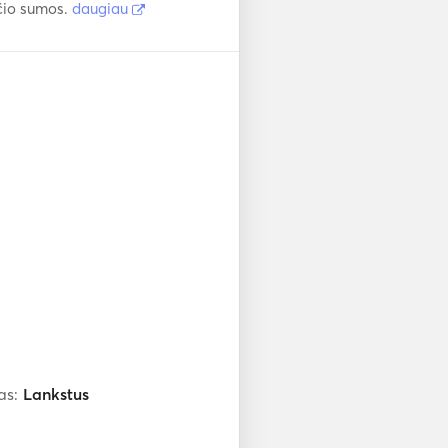
čio sumos.
daugiau
as:
Lankstus