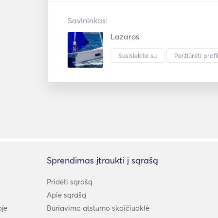
Savininkas:
Lazaros
Susisiekite su
Peržiūrėti profil
Sprendimas įtraukti į sąrašą
Pridėti sąrašą
Apie sąrašą
oje
Buriavimo atstumo skaičiuoklė