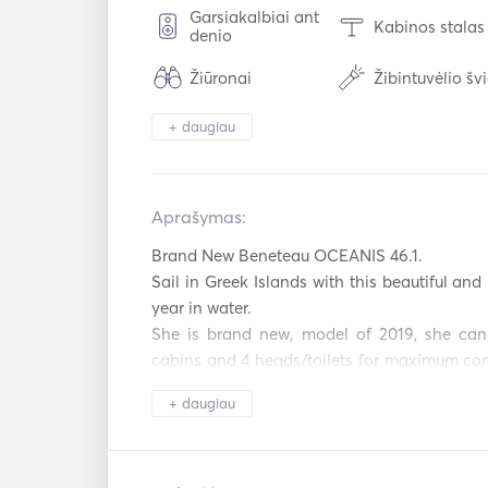
Garsiakalbiai ant
Kabinos stalas
denio
Žiūronai
Žibintuvėlio šv
Šaldiklis
Šaldytuvas
+ daugiau
Stalo įrankiai /
Kavos aparata
stiklinės / indai
Aprašymas:   
Pagalbinė jungtis
USB jungtis
Brand New Beneteau OCEANIS 46.1. 

Sail in Greek Islands with this beautiful and l
DVD grotuvas
Nardymo įran
year in water. 

She is brand new, model of 2019, she can 
cabins and 4 heads/toilets for maximum comf
and/or friends. 

+ daugiau
Discover the secret beaches and beautiful A