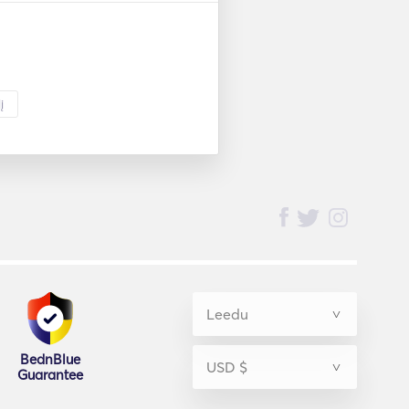
į
BednBlue
Guarantee