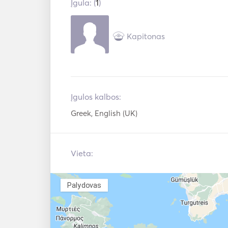
Įgula: (
1
)
Kapitonas
Įgulos kalbos:
Greek, English (UK)
Vieta:
Palydovas