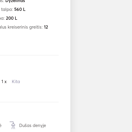
as:
Dyzelinas
 talpa:
560
L
pa:
200
L
us kreiserinis greitis:
12
1 x
Kita
ė
Dušas denyje