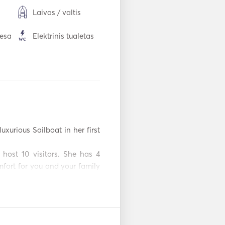
Laivas / valtis
iesa
Elektrinis tualetas
Orkaitė
s
TV
Mp3 grotuvas /
radijas / CD
uxurious Sailboat in her first 
ga
Burlaivis
host 10 visitors. She has 4 
ort for you and your family 
egean sea with this amazing 