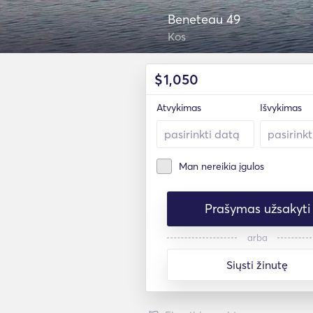
Beneteau 49
Kos
$
1,050
Atvykimas
Išvykimas
Man nereikia įgulos
Prašymas užsakyti
arba
Siųsti žinutę