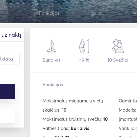
Funkcijos
Įgula
V
už naktį
Burlaivis
49 ft
10
Svečiai
Funkcijos:
Maksimalus miegamųjų vietų
Gaminto
skaičius:
10
Modelis
Maksimalus kruizinių svečių:
10
Įmontuo
Valties tipas:
Burlaivis
Varikliai