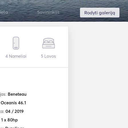
ieta
Savininkas
Rodyti galeriją
4
Nameliai
5
Lovos
jas:
Beneteau
:
Oceanis 46.1
ta:
04 / 2019
:
1 x 80hp