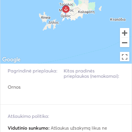
Elektrinis inkaras
Atšvaitai
Raketinis pistoletas
Gidai ir žemėlapiai
Rankiniai gesintuvai
Gelbėjimosi liemenės
Navigacijos sistema
Radaras
VHF
Elektrinės gervės
Pagrindinė prieplauka:
Kitos pradinės
prieplaukos (nemokamai):
Žuvų ieškiklis / sonaras
Ornos
Atšaukimo politika:
Vidutinio sunkumo:
Atšaukus užsakymą likus ne