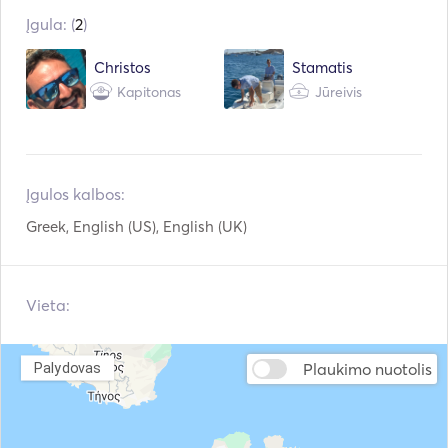
Įgula: (
2
)
Elektrinis tualetas
Šaldiklis
Christos
Stamatis
Šaldytuvas
Mikrobangų krosnelė
Kapitonas
Jūreivis
Stalo įrankiai / stiklinės
Kavos aparatas
/ indai
BBQ
Skrudintuvas
Įgulos kalbos:
TV
"WiFi"
Greek, English (US), English (UK)
Pagalbinė jungtis
USB jungtis
Mp3 grotuvas / radijas
Vieta:
Saulės baterijos
/ CD
Maitinimo inverteris
Žvejybos lazda
Plaukimo nuotolis
Palydovas
Nardymo įranga
Baidarės
Autopilotas
Lankas Thruster