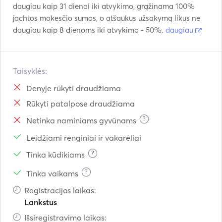
daugiau kaip 31 dienai iki atvykimo, grąžinama 100%
jachtos mokesčio sumos, o atšaukus užsakymą likus ne
daugiau kaip 8 dienoms iki atvykimo - 50%.
daugiau
Taisyklės:
Denyje rūkyti draudžiama
Rūkyti patalpose draudžiama
?
Netinka naminiams gyvūnams
Leidžiami renginiai ir vakarėliai
?
Tinka kūdikiams
?
Tinka vaikams
Registracijos laikas:
Lankstus
Išsiregistravimo laikas: