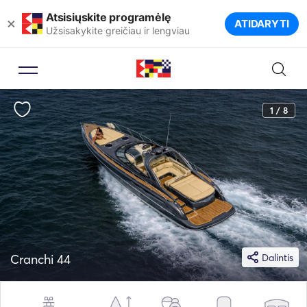
Atsisiųskite programėlę
×
ATIDARYTI
Užsisakykite greičiau ir lengviau
1 / 8
Cranchi 44
Dalintis