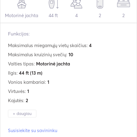
Motorinė jachta
44 ft
4
2
2
Funkcijos:
Maksimalus miegamųjų vietų skaičius:
4
Maksimalus kruizinių svečių:
10
Valties tipas:
Motorinė jachta
Ilgis:
44 ft
(13 m)
Vonios kambariai:
1
Virtuvės:
1
Kajutės:
2
+ daugiau
Gamintojas:
Cranchi
Susisiekite su savininku
Modelis:
Endurance