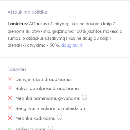
Atšaukimo politika:
Lankstus:
Atšaukus užsakymą likus ne daugiau kaip 7
dienoms iki atvykimo, grąžinama 100% jachtos mokesčio
sumos, o atšaukus užsakymą likus ne daugiau kaip 1
dienai iki atvykimo - 50%.
daugiau
Taisyklės:
Denyje rūkyti draudžiama
Rūkyti patalpose draudžiama
?
Netinka naminiams gyvūnams
Renginiai ir vakarėliai neleidžiami
?
Netinka kūdikiams
?
Tinka vaikams