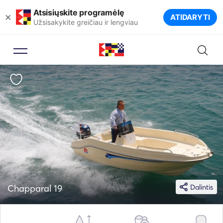
Atsisiųskite programėlę
×
ATIDARYTI
Užsisakykite greičiau ir lengviau
Chapparal 19
Dalintis