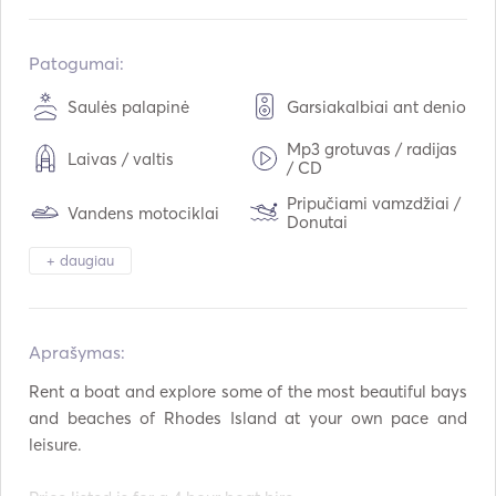
Įmontuota:
01 / 2000
Perdarytas į:
01 / 2015
Patogumai:
Varikliai:
1 x 245hp
Saulės palapinė
Garsiakalbiai ant denio
Kuro tipas:
Benzinas
Mp3 grotuvas / radijas
Laivas / valtis
Vartojimas:
20
L /val.
/ CD
Kuro talpa:
80
L
Pripučiami vamzdžiai /
Vandens motociklai
Donutai
Maksimalus kreiserinis greitis:
45
mazgai
+ daugiau
Žvejybos lazda
Wakeboard
Nardymo įranga
Baidarės
Aprašymas:   
Kneeboard
Vandens slidės
Rent a boat and explore some of the most beautiful bays 
and beaches of Rhodes Island at your own pace and 
leisure.
