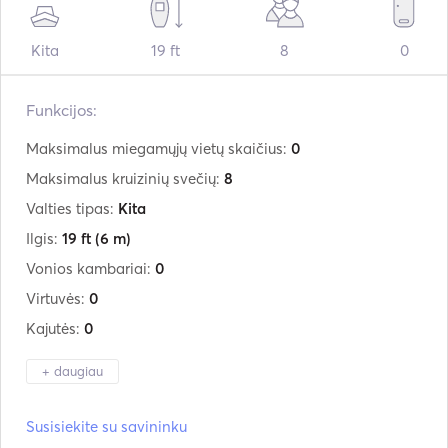
Kita
19 ft
8
0
Funkcijos:
Maksimalus miegamųjų vietų skaičius:
0
Maksimalus kruizinių svečių:
8
Valties tipas:
Kita
Ilgis:
19 ft
(6 m)
Vonios kambariai:
0
Virtuvės:
0
Kajutės:
0
+ daugiau
Gamintojas:
Chapparal
Susisiekite su savininku
Modelis:
192