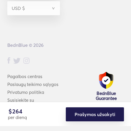
BednBlue © 2026
Pagalbos centras
Paslaugų teikimo sąlygos
Privatumo politika
BednBlue
Guarantee
Susisiekite su
$
264
Prašymas užsakyti
per dieną