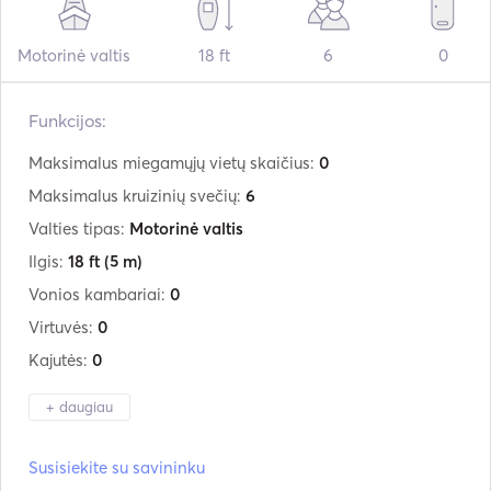
Motorinė valtis
18 ft
6
0
Funkcijos:
Maksimalus miegamųjų vietų skaičius:
0
Maksimalus kruizinių svečių:
6
Valties tipas:
Motorinė valtis
Ilgis:
18 ft
(5 m)
Vonios kambariai:
0
Virtuvės:
0
Kajutės:
0
+ daugiau
Gamintojas:
Quicksilver
Susisiekite su savininku
Modelis:
Activ 555