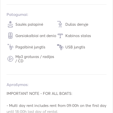
Įmontuota:
04 / 2020
Varikliai:
1 x 115hp
Patogumai:
Kuro tipas:
Benzinas
Saulės palapinė
Dušas denyje
Vandens talpa:
50
L
Garsiakalbiai ant denio
Kabinos stalas
Kuro talpa:
110
L
Pagalbinė jungtis
USB jungtis
Mp3 grotuvas / radijas
/ CD
Aprašymas:   
IMPORTANT NOTE - FOR ALL BOATS:

- Multi day rent includes rent from 09:00h on the first day 
until 18:00h last day of rental. 
