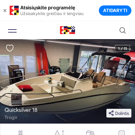
Atsisiųskite programėlę
×
ATIDARYTI
Užsisakykite greičiau ir lengviau
1 / 11
Quicksilver 18
Dalintis
Trogir