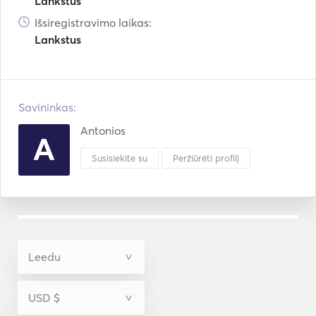
Lankstus
Išsiregistravimo laikas:
Lankstus
Savininkas:
Antonios
Susisiekite su
Peržiūrėti profilį