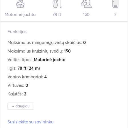
Motorinė jachta
78 ft
150
2
Funkcijos:
Maksimalus miegamųjų vietų skaičius:
0
Maksimalus kruizinių svečių:
150
Valties tipas:
Motorinė jachta
Ilgis:
78 ft
(24 m)
Vonios kambariai:
4
Virtuvės:
0
Kajutės:
2
+ daugiau
Gamintojas:
Custom
Susisiekite su savininku
Įmontuota:
01 / 1998