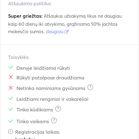
Atšaukimo politika:
Super griežtas:
Atšaukus užsakymą likus ne daugiau
kaip 60 dienų iki atvykimo, grąžinama 50% jachtos
mokesčio sumos.
daugiau
Taisyklės:
Denyje leidžiama rūkyti
Rūkyti patalpose draudžiama
?
Netinka naminiams gyvūnams
Leidžiami renginiai ir vakarėliai
?
Tinka kūdikiams
?
Tinka vaikams
Registracijos laikas: