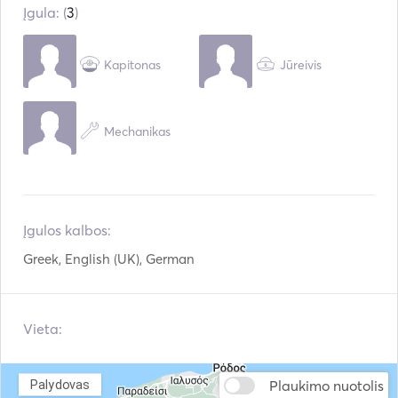
Įgula: (
3
)
Kapitonas
Jūreivis
Mechanikas
Įgulos kalbos:
Greek, English (UK), German
Vieta:
Plaukimo nuotolis
Palydovas