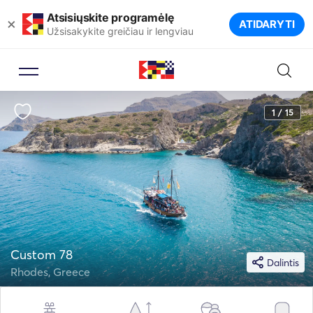
Atsisiųskite programėlę
×
ATIDARYTI
Užsisakykite greičiau ir lengviau
1 / 15
Custom 78
Dalintis
Rhodes, Greece