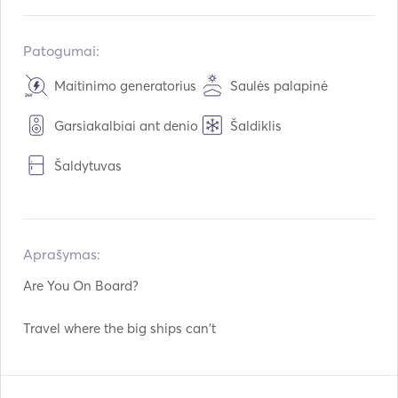
Perdarytas į:
01 / 2020
Varikliai:
2 x 360hp
Patogumai:
Kuro tipas:
Dyzelinas
Maitinimo generatorius
Saulės palapinė
Vandens talpa:
2000
L
Garsiakalbiai ant denio
Šaldiklis
Kuro talpa:
4000
L
Maksimalus kreiserinis greitis:
12
mazgai
Šaldytuvas
Aprašymas:   
Are You On Board?

Travel where the big ships can't