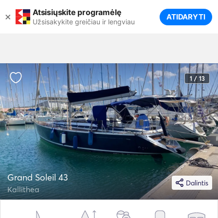
Atsisiųskite programėlę
×
ATIDARYTI
Užsisakykite greičiau ir lengviau
1 / 13
Grand Soleil 43
Dalintis
Kallithea