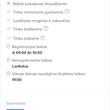
Rūkyti patalpose draudžiama
?
Tinka naminiams gyvūnams
Leidžiami renginiai ir vakarėliai
?
Tinka kūdikiams
?
Tinka vaikams
Registracijos laikas:
iš 09:00 iki 10:00
Išsiregistravimo laikas:
Lankstus
Vienos dienos naudojimo išvykimo laikas:
19:00
Savininkas: