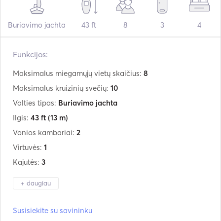
Buriavimo jachta
43 ft
8
3
4
Funkcijos:
Maksimalus miegamųjų vietų skaičius:
8
Maksimalus kruizinių svečių:
10
Valties tipas:
Buriavimo jachta
Ilgis:
43 ft
(13 m)
Vonios kambariai:
2
Virtuvės:
1
Kajutės:
3
+ daugiau
Gamintojas:
Grand Soleil
Susisiekite su savininku
Modelis:
43