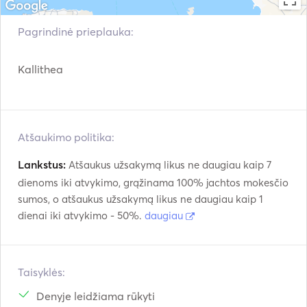
Pagrindinė prieplauka:
Kallithea
Atšaukimo politika:
Lankstus:
Atšaukus užsakymą likus ne daugiau kaip 7
dienoms iki atvykimo, grąžinama 100% jachtos mokesčio
sumos, o atšaukus užsakymą likus ne daugiau kaip 1
dienai iki atvykimo - 50%.
daugiau
Taisyklės:
Denyje leidžiama rūkyti