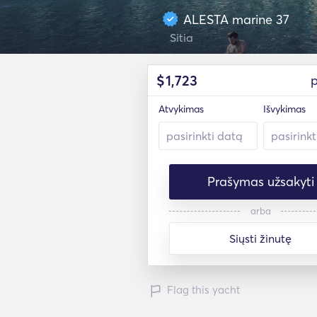
ALESTA marine 37
Sitia
$
1,723
p
Atvykimas
Išvykimas
Prašymas užsakyti
arba
Siųsti žinutę
Flag this yacht