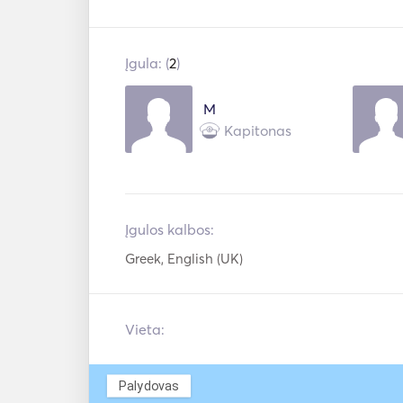
Mp3 grotuvas /
Vandens
radijas / CD
motociklai
Įgula: (
2
)
Wakeboard
Nardymo įran
M
Kapitonas
Padel lenta
Flyboard
Vandens slidės
Elektrinis inka
Rankiniai
Gelbėjimosi
gesintuvai
liemenės
Įgulos kalbos:
Greek, English (UK)
Vieta:
Palydovas