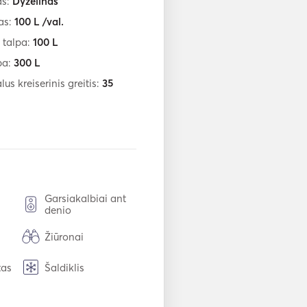
as:
Dyzelinas
as:
100
L /val.
 talpa:
100
L
pa:
300
L
us kreiserinis greitis:
35
Garsiakalbiai ant
denio
Žiūronai
tas
Šaldiklis
USB jungtis