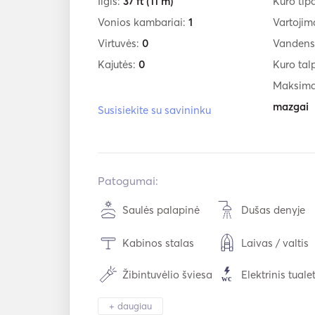
Ilgis:
37 ft
(11 m)
Kuro tip
Vonios kambariai:
1
Vartojim
Virtuvės:
0
Vandens
Kajutės:
0
Kuro tal
Maksimal
mazgai
Susisiekite su savininku
Patogumai:
Saulės palapinė
Dušas denyje
Kabinos stalas
Laivas / valtis
Žibintuvėlio šviesa
Elektrinis tuale
Stalo įrankiai /
+ daugiau
"WiFi"
stiklinės / indai