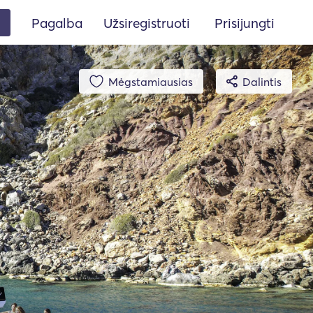
Pagalba
Užsiregistruoti
Prisijungti
Mėgstamiausias
Dalintis