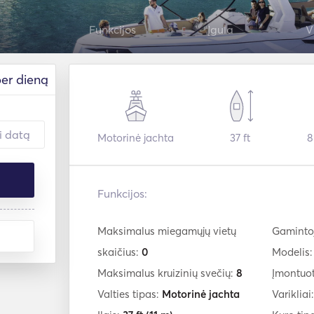
Funkcijos
Įgula
V
er dieną
Motorinė jachta
37 ft
8
Funkcijos:
Maksimalus miegamųjų vietų
Gaminto
skaičius:
0
Modelis
Maksimalus kruizinių svečių:
8
Įmontuo
Valties tipas:
Motorinė jachta
Varikliai