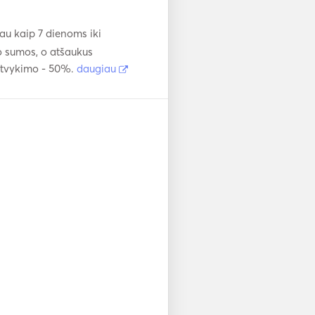
u kaip 7 dienoms iki
 sumos, o atšaukus
 atvykimo - 50%.
daugiau