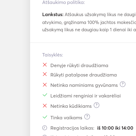
Atšaukimo politika:
Lankstus:
Atšaukus užsakymą likus ne daugia
atvykimo, grąžinama 100% jachtos mokesčio
užsakymą likus ne daugiau kaip 1 dienai iki
Taisyklės:
Denyje rūkyti draudžiama
Rūkyti patalpose draudžiama
?
Netinka naminiams gyvūnams
Leidžiami renginiai ir vakarėliai
?
Netinka kūdikiams
?
Tinka vaikams
Registracijos laikas:
iš 10:00 iki 14:00