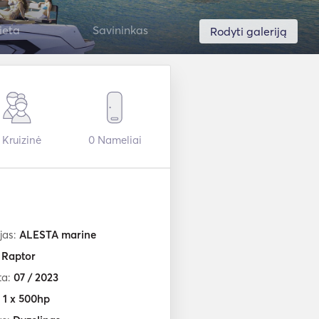
ieta
Savininkas
Rodyti galeriją
Kruizinė
0
Nameliai
jas:
ALESTA marine
:
Raptor
ta:
07 / 2023
:
1 x 500hp