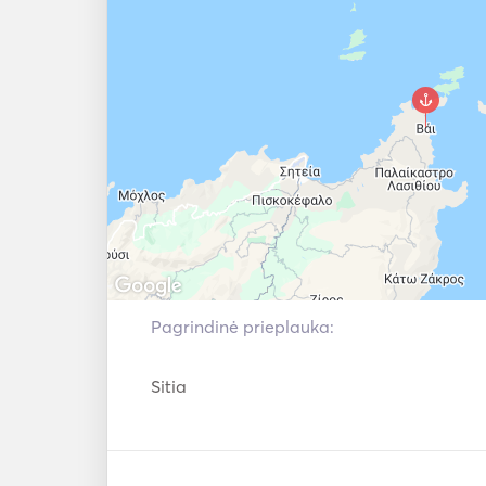
Pagrindinė prieplauka:
Sitia