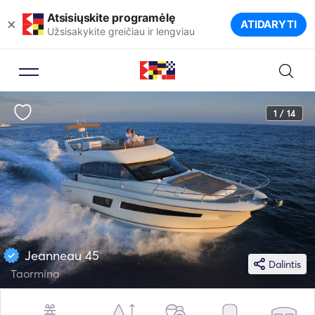
Atsisiųskite programėlę
×
ATIDARYTI
Užsisakykite greičiau ir lengviau
1 / 14
Jeanneau 45
Dalintis
Taormina