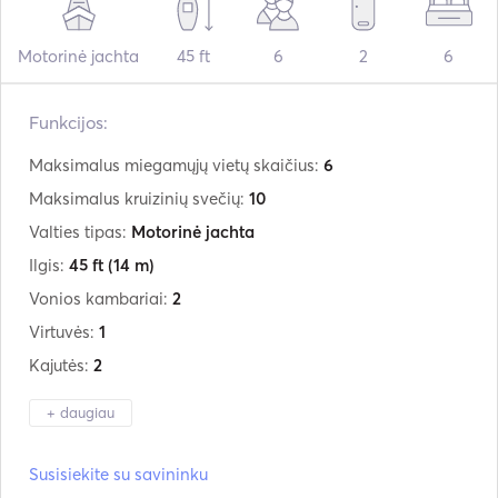
Motorinė jachta
45 ft
6
2
6
Funkcijos:
Maksimalus miegamųjų vietų skaičius:
6
Maksimalus kruizinių svečių:
10
Valties tipas:
Motorinė jachta
Ilgis:
45 ft
(14 m)
Vonios kambariai:
2
Virtuvės:
1
Kajutės:
2
+ daugiau
Gamintojas:
Jeanneau
Susisiekite su savininku
Modelis:
Prestige 450 Fly