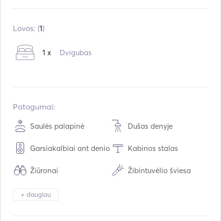
Įmontuota:
06 / 2022
Varikliai:
2 x 300hp
Lovos: (
1
)
Kuro tipas:
Benzinas
1 x
Dvigubas
Vartojimas:
88
L /val.
Vandens talpa:
100
L
Kuro talpa:
450
L
Maksimalus kreiserinis greitis:
30
mazgai
Patogumai:
Saulės palapinė
Dušas denyje
Garsiakalbiai ant denio
Kabinos stalas
Žiūronai
Žibintuvėlio šviesa
Elektrinis tualetas
Šaldiklis
+ daugiau
Stalo įrankiai / stiklinės
Šaldytuvas
/ indai