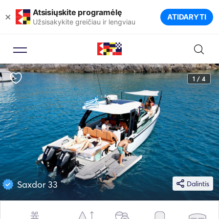
Atsisiųskite programėlę
×
ATIDARYTI
Užsisakykite greičiau ir lengviau
1 / 4
Saxdor 33
Dalintis