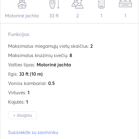
Motorinė jachta
33 ft
2
1
1
Funkcijos:
Maksimalus miegamųjų vietų skaičius:
2
Maksimalus kruizinių svečių:
8
Valties tipas:
Motorinė jachta
Ilgis:
33 ft
(10 m)
Vonios kambariai:
0.5
Virtuvės:
1
Kajutės:
1
+ daugiau
Gamintojas:
Saxdor
Susisiekite su savininku
Modelis:
320GTO