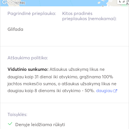
It can accommodate up to 8 people on board for the day. 
Our boat is very sporty and offers a couple of amenities 
Pagrindinė prieplauka:
Kitos pradinės
like high end powerful sound system where you can log 
prieplaukos (nemokamai):
in and play your own music, two fridges, private WC, 
Glifada
snorkeling equipment, bathing platforms on each side, 
SUP (80€), Jobe infinity Pro sea scooter (200€), SeaBob 
(350€), GoPro 12 Black (100€), experienced skipper (150€). 

Atšaukimo politika:
See you soon.
Vidutinio sunkumo:
Atšaukus užsakymą likus ne
daugiau kaip 31 dienai iki atvykimo, grąžinama 100%
jachtos mokesčio sumos, o atšaukus užsakymą likus ne
daugiau kaip 8 dienoms iki atvykimo - 50%.
daugiau
Taisyklės:
Denyje leidžiama rūkyti