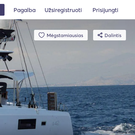
Pagalba
Užsiregistruoti
Prisijungti
Mėgstamiausias
Dalintis