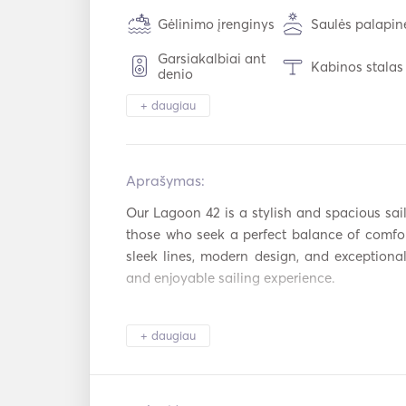
Gėlinimo įrenginys
Saulės palapin
Garsiakalbiai ant
Kabinos stalas
denio
+ daugiau
Žiūronai
Žibintuvėlio šv
Šaldytuvas
Orkaitė
Aprašymas:   
Mp3 grotuvas /
Karštos plokštės
radijas / CD
Our Lagoon 42 is a stylish and spacious sai
those who seek a perfect balance of comfor
Autopilotas
Elektrinis inka
sleek lines, modern design, and exceptional s
Raketinis
and enjoyable sailing experience. 

Gidai ir žemėla
pistoletas
Gelbėjimosi
Navigacijos
Key Features: 

liemenės
sistema
+ daugiau
Meteorologijos
Spacious Layout – Large living areas, an 
VHF
stotis
equipped galley ensure a relaxed onboard exp