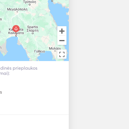
adinės prieplaukos
mai):
s