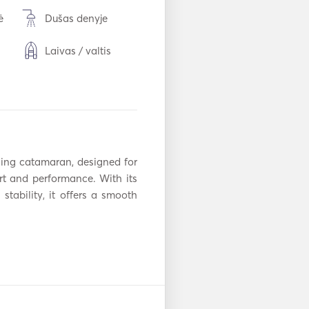
ė
Dušas denyje
Laivas / valtis
iesa
Elektrinis tualetas
Stalo įrankiai /
stiklinės / indai
AIS / NAVTEX
ling catamaran, designed for 
t and performance. With its 
ras
Atšvaitai
tability, it offers a smooth 
Rankiniai
piai
gesintuvai
Radaras
open-plan salon, and a well-
erience. 
