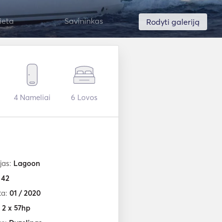
ieta
Savininkas
Rodyti galeriją
4
Nameliai
6
Lovos
jas:
Lagoon
:
42
ta:
01 / 2020
:
2 x 57hp