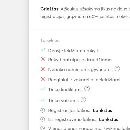
Griežtas:
Atšaukus užsakymą likus ne daugiau
registracijos, grąžinama 60% jachtos mokes
Taisyklės:
Denyje leidžiama rūkyti
Rūkyti patalpose draudžiama
?
Netinka naminiams gyvūnams
Renginiai ir vakarėliai neleidžiami
?
Tinka kūdikiams
?
Tinka vaikams
Registracijos laikas:
Lankstus
Išsiregistravimo laikas:
Lankstus
Vienos dienos naudojimo išvykimo laik