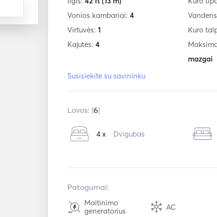
Ilgis:
42 ft
(13 m)
Kuro tip
Vonios kambariai:
4
Vandens
Virtuvės:
1
Kuro tal
Kajutės:
4
Maksimal
mazgai
Susisiekite su savininku
Lovos: (
6
)
4 x
Dvigubas
Patogumai:
Maitinimo
AC
generatorius