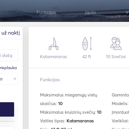
Funkcijos
Įgula
V
už naktį
Katamaranas
42 ft
10
Svečiai
rieplauka
Funkcijos:
Maksimalus miegamųjų vietų
Gaminto
skaičius:
10
Modelis
Maksimalus kruizinių svečių:
10
Įmontuo
Valties tipas:
Katamaranas
Varikliai