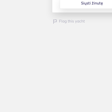
Siųsti žinutę
Flag this yacht