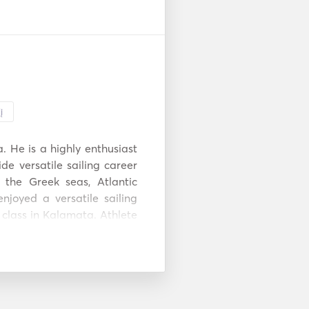
į
 He is a highly enthusiast 
de versatile sailing career 
 the Greek seas, Atlantic 
joyed a versatile sailing 
 class in Kalamata. Athlete 
eam of Greece for double 
vided Dimitris with great 
uctured thinking, good sense 
y and on top of everything, 