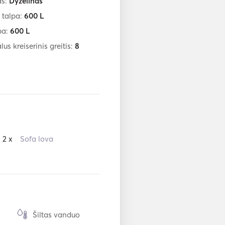
as:
Dyzelinas
 talpa:
600
L
pa:
600
L
us kreiserinis greitis:
8
2 x
Sofa lova
Šiltas vanduo