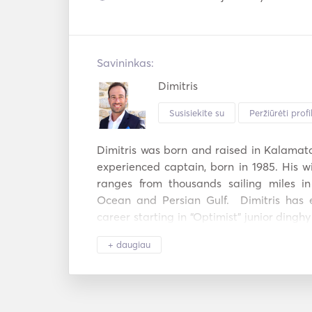
Savininkas:
Dimitris
Susisiekite su
Peržiūrėti profil
Dimitris was born and raised in Kalamata.
experienced captain, born in 1985. His wi
ranges from thousands sailing miles in
Ocean and Persian Gulf.  Dimitris has en
career starting in “Optimist” junior dinghy
of Yacht club of Greece and national t
+ daugiau
handed 470 Olympic dinghy class has pro
interpersonal skills such as creativity, str
of humor, confidence, kindness, punctualit
"safety first" alertness. 
