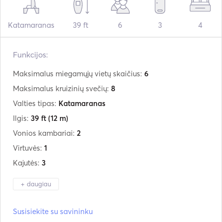
Katamaranas
39 ft
6
3
4
Funkcijos:
Maksimalus miegamųjų vietų skaičius:
6
Maksimalus kruizinių svečių:
8
Valties tipas:
Katamaranas
Ilgis:
39 ft
(12 m)
Vonios kambariai:
2
Virtuvės:
1
Kajutės:
3
+ daugiau
Gamintojas:
Excess
Susisiekite su savininku
Modelis:
12