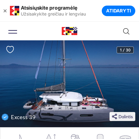
Atsisiųskite programėlę
×
ATIDARYTI
Užsisakykite greičiau ir lengviau
1 / 30
Excess 39
Dalintis