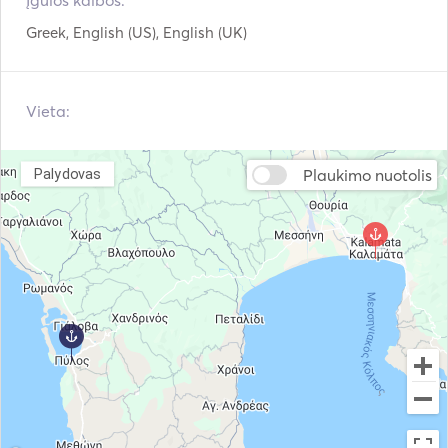
Įgulos kalbos:
Greek, English (US), English (UK)
Pakabinamas variklis
VHF
Žuvų ieškiklis / sonaras
Vieta:
Plaukimo nuotolis
Palydovas