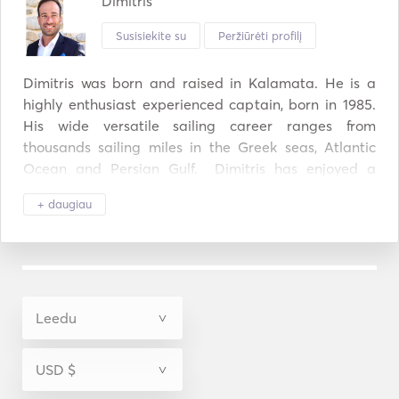
Dimitris
Susisiekite su
Peržiūrėti profilį
Dimitris was born and raised in Kalamata. He is a 
highly enthusiast experienced captain, born in 1985. 
His wide versatile sailing career ranges from 
thousands sailing miles in the Greek seas, Atlantic 
Ocean and Persian Gulf.  Dimitris has enjoyed a 
versatile sailing career starting in “Optimist” junior 
+ daugiau
dinghy class in Kalamata. Athlete of Yacht club of 
Greece and national team of Greece for double 
handed 470 Olympic dinghy class has provided 
Dimitris with great interpersonal skills such as 
creativity, structured thinking, good sense of humor, 
confidence, kindness, punctuality and on top of 
everything, "safety first" alertness. 

His participation in various significant sailing 
championships worldwide with the landmark of 