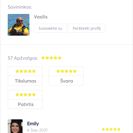
Savininkas:
Vasilis
Susisiekite su
Peržiūrėti profilį
57 Apžvalgos:
Tikslumas
Švara
Patirtis
Emily
6 Sep 2021