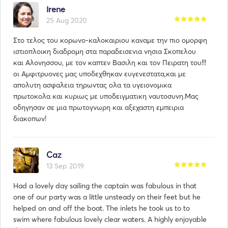
Irene
25 Aug 2020
Στο τελος του κορωνο-καλοκαιριου καναμε την πιο ομορφη
ιστιοπλοικη διαδρομη στα παραδεισενια νησια Σκοπελου
και Αλονησσου, με τον καπτεν Βασιλη και τον Πειρατη του!!!
οι Αμφιτρυονες μας υποδεχθηκαν ευγενεστατα,και με
απολυτη ασφαλεια τηρωντας ολα τα υγειονομικα
πρωτοκολα και κυριως με υποδειγματικη ναυτοσυνη.Μας
οδηγησαν σε μια πρωτογνωρη και αξεχαστη εμπειρια
διακοπων!
Caz
13 Sep 2019
Had a lovely day sailing the captain was fabulous in that
one of our party was a little unsteady on their feet but he
helped on and off the boat. The inlets he took us to to
swim where fabulous lovely clear waters. A highly enjoyable