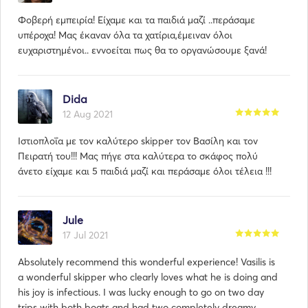
Φοβερή εμπειρία! Είχαμε και τα παιδιά μαζί ..περάσαμε
υπέροχα! Μας έκαναν όλα τα χατίρια,έμειναν όλοι
ευχαριστημένοι.. εννοείται πως θα το οργανώσουμε ξανά!
Dida
12 Aug 2021
Ιστιοπλοΐα με τον καλύτερο skipper τον Βασίλη και τον
Πειρατή του!!! Μας πήγε στα καλύτερα το σκάφος πολύ
άνετο είχαμε και 5 παιδιά μαζί και περάσαμε όλοι τέλεια !!!
Jule
17 Jul 2021
Absolutely recommend this wonderful experience! Vasilis is
a wonderful skipper who clearly loves what he is doing and
his joy is infectious. I was lucky enough to go on two day
trips with both boats and had two completely dreamy