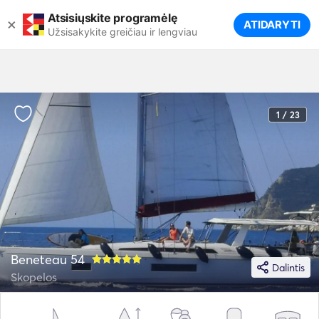
Atsisiųskite programėlę
×
ATIDARYTI
Užsisakykite greičiau ir lengviau
1 / 23
Beneteau 54
Dalintis
Skopelos