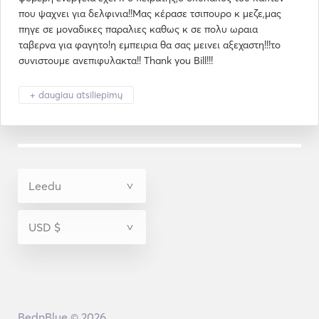
που ψαχνει για δελφινια!!Μας κέρασε τσιπουρο κ μεζε,μας
πηγε σε μοναδικες παραλιες καθως κ σε πολυ ωραια
ταβερνα για φαγητο!η εμπειρια θα σας μεινει αξεχαστη!!!το
συνιστουμε ανεπιφυλακτα!! Thank you Bill!!!
+ daugiau atsiliepimų
BednBlue © 2026