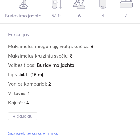
Buriavimo jachta
54 ft
6
4
4
Funkcijos:
Maksimalus miegamųjų vietų skaičius:
6
Maksimalus kruizinių svečių:
8
Valties tipas:
Buriavimo jachta
Ilgis:
54 ft
(16 m)
Vonios kambariai:
2
Virtuvės:
1
Kajutės:
4
+ daugiau
Gamintojas:
Beneteau
Susisiekite su savininku
Modelis:
Oceanis 51.1