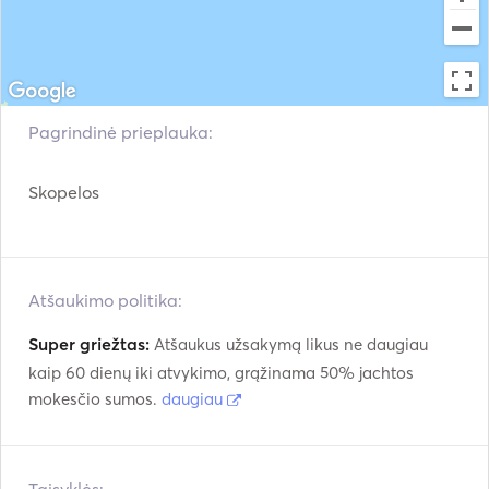
Gelbėjimosi liemenės
Navigacijos sistema
Radaras
Meteorologijos stotis
Pakabinamas variklis
VHF
Pagrindinė prieplauka:
Elektrinės gervės
Žuvų ieškiklis / sonaras
Skopelos
Atšaukimo politika:
Super griežtas:
Atšaukus užsakymą likus ne daugiau
kaip 60 dienų iki atvykimo, grąžinama 50% jachtos
mokesčio sumos.
daugiau