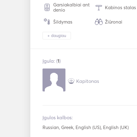
Garsiakalbiai ant
Kabinos stalas
denio
Šildymas
Žiūronai
+ daugiau
Šaldytuvas
Orkaitė
Pagalbinė jungtis
USB jungtis
Įgula: (
1
)
Navigacijos
Autopilotas
sistema
Gelbėjimosi
Kapitonas
Elektrinis inkaras
liemenės
VHF
Lankas Thruste
Įgulos kalbos:
Russian, Greek, English (US), English (UK)