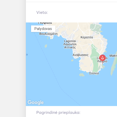
Vieta:
Palydovas
Pagrindinė prieplauka: