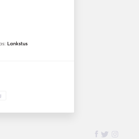
as:
Lankstus
į