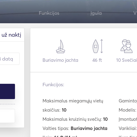
Funkcijos
Įgula
V
už naktį
Buriavimo jachta
46 ft
10
Svečia
Funkcijos:
Maksimalus miegamųjų vietų
Gaminto
skaičius:
10
Modelis
Maksimalus kruizinių svečių:
10
Įmontuo
Valties tipas:
Buriavimo jachta
Varikliai