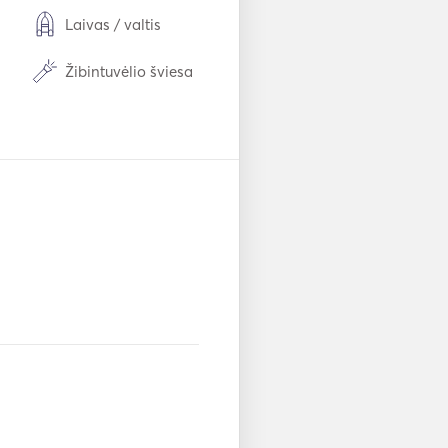
Laivas / valtis
Žibintuvėlio šviesa
Stalo įrankiai /
stiklinės / indai
Mp3 grotuvas /
radijas / CD
Raketinis
pistoletas
Pakabinamas
variklis
r
Saulės baterijos