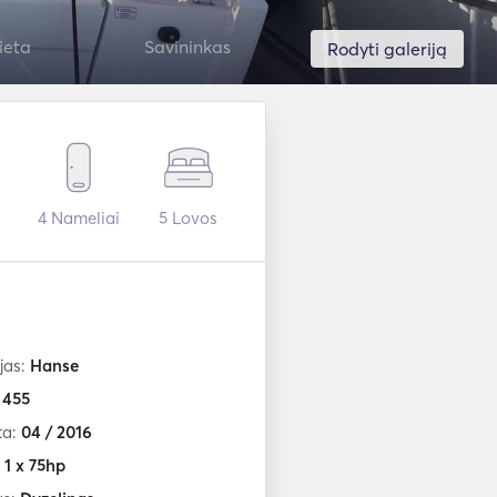
ieta
Savininkas
Rodyti galeriją
i
4
Nameliai
5
Lovos
jas:
Hanse
:
455
ta:
04 / 2016
:
1 x 75hp