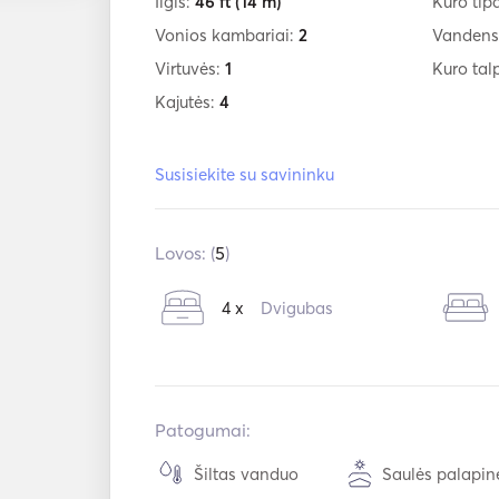
Ilgis:
46 ft
(14 m)
Kuro tip
Vonios kambariai:
2
Vandens
Virtuvės:
1
Kuro tal
Kajutės:
4
Susisiekite su savininku
Lovos: (
5
)
4 x
Dvigubas
Patogumai:
Šiltas vanduo
Saulės palapin