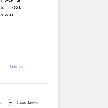
as:
Dyzelinas
 talpa:
450
L
pa:
220
L
1 x
Sofa lova
ė
Dušas denyje