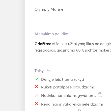
Olympic Marine
Atšaukimo politika:
Griežtas:
Atšaukus užsakymą likus ne daugiau
registracijos, grąžinama 60% jachtos mokes
Taisyklės:
Denyje leidžiama rūkyti
Rūkyti patalpose draudžiama
?
Netinka naminiams gyvūnams
Renginiai ir vakarėliai neleidžiami