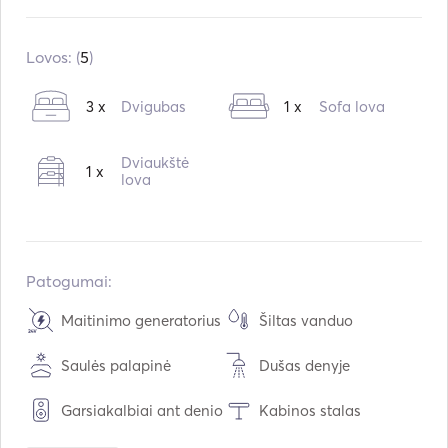
Įmontuota:
10 / 2009
Varikliai:
1 x 50hp
Lovos: (
5
)
Kuro tipas:
Dyzelinas
3 x
Dvigubas
1 x
Sofa lova
Vartojimas:
5
L /val.
Vandens talpa:
360
L
Dviaukštė
1 x
Kuro talpa:
200
L
lova
Maksimalus kreiserinis greitis:
8
mazgai
Patogumai:
Maitinimo generatorius
Šiltas vanduo
Saulės palapinė
Dušas denyje
Garsiakalbiai ant denio
Kabinos stalas