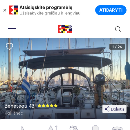
Atsisiųskite programėlę
×
ATIDARYTI
Užsisakykite greičiau ir lengviau
1 / 26
Beneteau 43
Dalintis
Kallithea