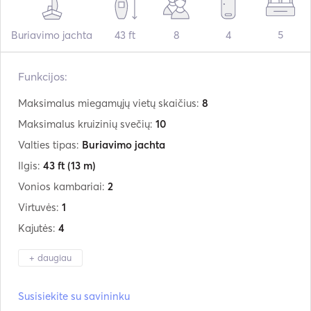
Buriavimo jachta
43 ft
8
4
5
Funkcijos:
Maksimalus miegamųjų vietų skaičius:
8
Maksimalus kruizinių svečių:
10
Valties tipas:
Buriavimo jachta
Ilgis:
43 ft
(13 m)
Vonios kambariai:
2
Virtuvės:
1
Kajutės:
4
+ daugiau
Gamintojas:
Beneteau
Susisiekite su savininku
Modelis:
Oceanis 43