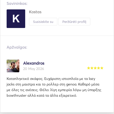
Savininkas:
Kostas
Susisiekite su
Peržiūrėti profilį
Apžvalgos:
Alexandros
20 May 2026
Καταπληκτικό σκάφος. Ευχάριστη ιστιοπλοϊα με τα lazy
jacks στη μαιστρα και το ρολλερ στη genoa. Καθαρό μέσα
με όλες τις ανέσεις. Θέλει λίγη εμπειρία λόγω μη ύπαρξης
bowthruster αλλά κατά τα άλλα εξαιρετικό.