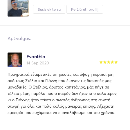
Susisiekite su
Peržiūrėti profilį
Apžvalgos:
Evanthia
14 Sep 2020
Πραγματικά εξαιρετικές υπηρεσίες και άψογη περιποίηση
από τους Στέλιο και Γιάννη που έκαναν τις διακοπές μας
μοναδικές. Ο Στέλιος, άριστος καπετάνιος, μάς πήγε σε
τέλεια μέρη, παρόλο που ο καιρός δεν ήταν κι ο καλύτερος
κι ο Γιάννης ήταν πάντα ο σωστός άνθρωπος στη σωστή
στιγμή για όλα και πολύ καλός μάγειρας επίσης. Αξέχαστη
εμπειρία που ευχόμαστε να επαναλάβουμε και του χρόνου.