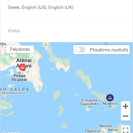
Šiltas vanduo
Gėlinimo įrenginys
Greek, English (US), English (UK)
Saulės palapinė
Dušas denyje
Vieta:
Garsiakalbiai ant denio
Laivas / valtis
Šildymas
Žiūronai
Plaukimo nuotolis
Palydovas
Žibintuvėlio šviesa
Elektrinis tualetas
Šaldiklis
Šaldytuvas
Stalo įrankiai / stiklinės
Orkaitė
/ indai
Indų plovimo mašina
Kavos aparatas
Ledo gaminimo
BBQ
įrenginys
Kokteilių baras
Karštos plokštės