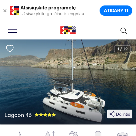
Atsisiųskite programėlę
×
ATIDARYTI
Užsisakykite greičiau ir lengviau
1 / 29
Lagoon 46
Dalintis