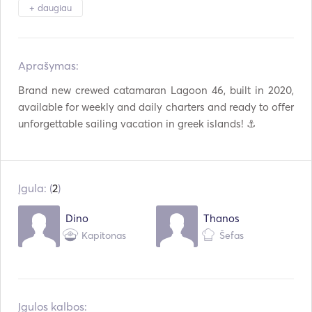
Paplūdimio žaislai
Seabob
+ daugiau
Speargun
Vandens slidės
Aprašymas:   
AIS / NAVTEX
Autopilotas
Brand new crewed catamaran Lagoon 46, built in 2020, 
Elektrinis inkaras
Atšvaitai
available for weekly and daily charters and ready to offer 
Gidai ir žemėlapiai
Rankiniai gesintuvai
Gelbėjimosi liemenės
Navigacijos sistema
Įgula: (
2
)
Radaras
Palydovinis telefonas
Dino
Thanos
Pakabinamas variklis
VHF
Kapitonas
Šefas
Elektrinės gervės
Žuvų ieškiklis / sonaras
Maitinimo generatorius
AC
Įgulos kalbos: