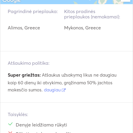
Skrudintuvas
TV
Pagrindinė prieplauka:
Kitos pradinės
prieplaukos (nemokamai):
"WiFi"
Pagalbinė jungtis
Alimos, Greece
Mykonos, Greece
Mp3 grotuvas / radijas
USB jungtis
/ CD
DVD grotuvas
Žaidimų konsolė
Plaukų džiovintuvas
Geležis
Atšaukimo politika:
Super griežtas:
Saulės baterijos
Atšaukus užsakymą likus ne daugiau
kaip 60 dienų iki atvykimo, grąžinama 50% jachtos
mokesčio sumos.
daugiau
Taisyklės:
Denyje leidžiama rūkyti