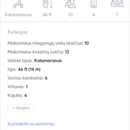
Katamaranas
46 ft
10
6
7
Funkcijos:
Maksimalus miegamųjų vietų skaičius:
10
Maksimalus kruizinių svečių:
12
Valties tipas:
Katamaranas
Ilgis:
46 ft
(14 m)
Vonios kambariai:
6
Virtuvės:
1
Kajutės:
6
+ daugiau
Gamintojas:
Lagoon
Susisiekite su savininku
Modelis:
46