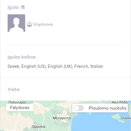
Įgula: (
1
)
Stalo įrankiai / stiklinės
Kavos aparatas
/ indai
Mp3 grotuvas / radijas
Nardymo įranga
Kapitonas
/ CD
Įgulos kalbos:
Greek, English (US), English (UK), French, Italian
Vieta:
Plaukimo nuotolis
Palydovas