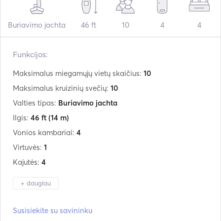
Buriavimo jachta
46 ft
10
4
4
Funkcijos:
Maksimalus miegamųjų vietų skaičius:
10
Maksimalus kruizinių svečių:
10
Valties tipas:
Buriavimo jachta
Ilgis:
46 ft
(14 m)
Vonios kambariai:
4
Virtuvės:
1
Kajutės:
4
+ daugiau
Gamintojas:
Dufour
Susisiekite su savininku
Modelis:
460 Grand Large