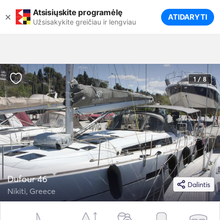
Atsisiųskite programėlę
×
ATIDARYTI
Užsisakykite greičiau ir lengviau
1 / 8
Dufour 46
Dalintis
Nikiti, Greece