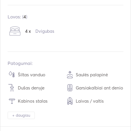
Įmontuota:
01 / 2018
Varikliai:
1 x 75hp
Lovos: (
4
)
Kuro tipas:
Dyzelinas
4 x
Dvigubas
Vartojimas:
7
L /val.
Vandens talpa:
560
L
Kuro talpa:
250
L
Maksimalus kreiserinis greitis:
7
mazgai
Patogumai:
Šiltas vanduo
Saulės palapinė
Dušas denyje
Garsiakalbiai ant denio
Kabinos stalas
Laivas / valtis
Žiūronai
Žibintuvėlio šviesa
+ daugiau
Šaldytuvas
Mikrobangų krosnelė