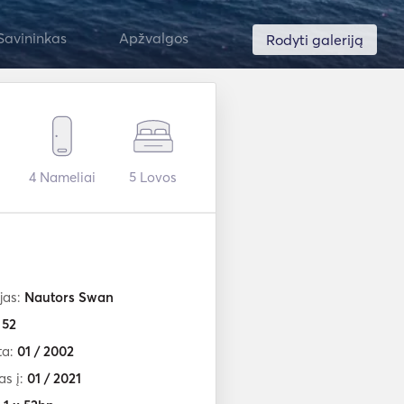
Savininkas
Apžvalgos
Rodyti galeriją
4
Nameliai
5
Lovos
jas:
Nautors Swan
:
52
ta:
01 / 2002
as į:
01 / 2021