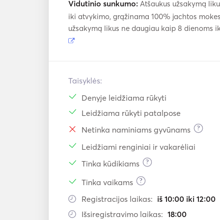
Vidutinio sunkumo:
Atšaukus užsakymą likus
iki atvykimo, grąžinama 100% jachtos mokes
- Sea bob

užsakymą likus ne daugiau kaip 8 dienoms i
- Guide for for Delos

- Yoga Instructor Aboard 

- Massage Aboard 

- Transportation

Taisyklės:
Denyje leidžiama rūkyti
*Prices displayed are for up to 10 guests for 
Leidžiama rūkyti patalpose
a request, in order to send you a personalized 
?
Netinka naminiams gyvūnams
**Only at full day cruises (8hours) we do comb
Leidžiami renginiai ir vakarėliai
***Destination is always depending on the w
?
Tinka kūdikiams
can be arranged aboard with the captain.

?
Tinka vaikams
**** All extras are to be settled in cash befor
Registracijos laikas:
iš 10:00 iki 12:00
Išsiregistravimo laikas:
18:00