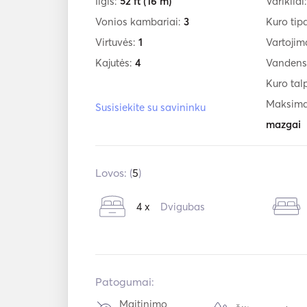
Ilgis:
52 ft
(16 m)
Varikliai
Vonios kambariai:
3
Kuro tip
Virtuvės:
1
Vartojim
Kajutės:
4
Vandens
Kuro tal
Maksimal
Susisiekite su savininku
mazgai
Lovos: (
5
)
4 x
Dvigubas
Patogumai:
Maitinimo