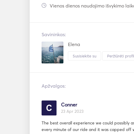
Vienos dienos naudojimo išvykimo laik
_______________________________________
Lets plan together your unforgettable experie
Savininkas:
We will be happy to receive your messag
Elena
interested!
Susisiekite su
Peržiūrėti profil
Apžvalgos:
Conner
23 Apr 2023
The best overall experience we could possibly as
every minute of our ride and it was capped off w