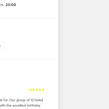
as:
20:00
___________________

nce aboard!!

es on BednBlue if you are 
į
k for. Our group of 12 loved
ith the excellent birthday