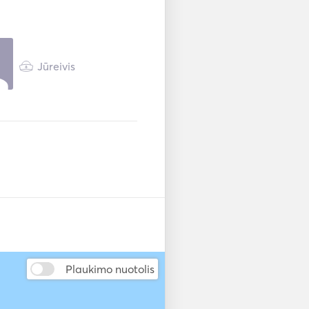
 and offers magical private 
fety.

___________________

Jūreivis
ykonos

Plaukimo nuotolis