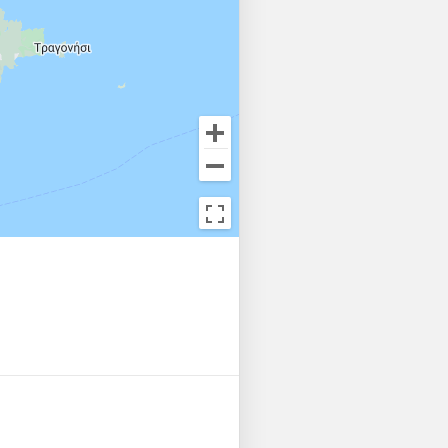
ackets

s:
