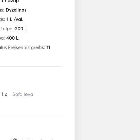
:
1 x 52hp
as:
Dyzelinas
as:
1
L /val.
 talpa:
200
L
pa:
400
L
us kreiserinis greitis:
11
1 x
Sofa lova