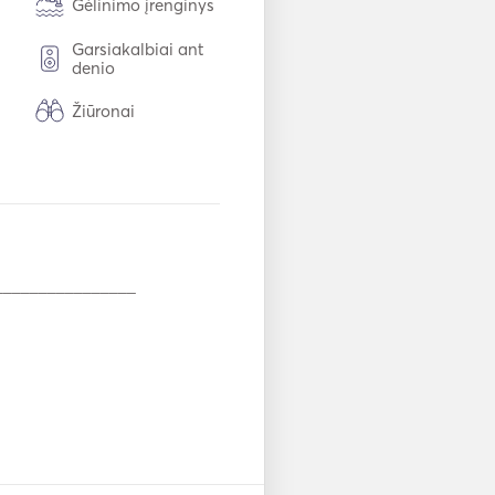
Gėlinimo įrenginys
Garsiakalbiai ant
denio
Žiūronai
tas
Šaldiklis
Stalo įrankiai /
stiklinės / indai
"WiFi"
_______________

Mp3 grotuvas /
radijas / CD
ga
_______________
