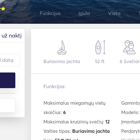
Funkcijos
Įgula
Vieta
už naktį
Buriavimo jachta
52 ft
6
Svečiai
Funkcijos:
Maksimalus miegamųjų vietų
Gaminto
skaičius:
6
Modelis
Maksimalus kruizinių svečių:
12
Įmontuo
Valties tipas:
Buriavimo jachta
Perdaryt