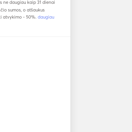
 ne daugiau kaip 31 dienai
čio sumos, o atšaukus
ki atvykimo - 50%.
daugiau
full day cruises only. Make us 
offer.

ine both itineraries

eather/wind  conditions and 
e the embarkation 
