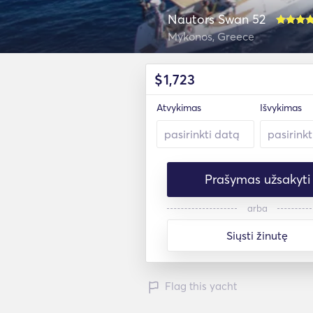
Nautors Swan 52
Mykonos, Greece
$
1,723
Atvykimas
Išvykimas
Prašymas užsakyti
arba
Siųsti žinutę
Flag this yacht