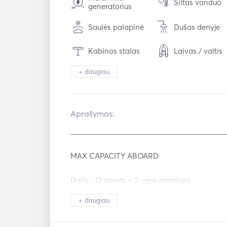
Šiltas vanduo
generatorius
Saulės palapinė
Dušas denyje
Kabinos stalas
Laivas / valtis
+ daugiau
Žibintuvėlio šviesa
Elektrinis tuale
Šaldytuvas
Orkaitė
Aprašymas:   
Karštos plokštės
TV
_______________________________________
Pagalbinė jungtis
USB jungtis
MAX CAPACITY ABOARD

Žvejybos lazda
Nardymo įran
Daily : 12 guests + 2 crew members

+ daugiau
_______________________________________