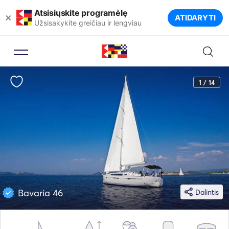
Atsisiųskite programėlę
×
ATIDARYTI
Užsisakykite greičiau ir lengviau
1 / 14
Bavaria 46
Dalintis