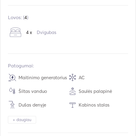
Įmontuota:
01 / 2024
Varikliai:
1 x 75hp
Lovos: (
4
)
Kuro tipas:
Dyzelinas
4 x
Dvigubas
Vartojimas:
5
L /val.
Vandens talpa:
320
L
Kuro talpa:
210
L
Maksimalus kreiserinis greitis:
7
mazgai
Patogumai:
Maitinimo generatorius
AC
Šiltas vanduo
Saulės palapinė
Dušas denyje
Kabinos stalas
Laivas / valtis
Šildymas
+ daugiau
Žiūronai
Žibintuvėlio šviesa