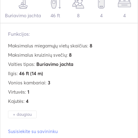
Buriavimo jachta
46 ft
8
4
4
Funkcijos:
Maksimalus miegamųjų vietų skaičius:
8
Maksimalus kruizinių svečių:
8
Valties tipas:
Buriavimo jachta
Ilgis:
46 ft
(14 m)
Vonios kambariai:
3
Virtuvės:
1
Kajutės:
4
+ daugiau
Gamintojas:
Bavaria
Susisiekite su savininku
Modelis:
Cruiser 46