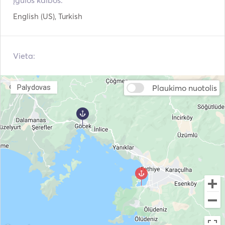
Įgulos kalbos:
English (US), Turkish
Pakabinamas variklis
VHF
Vieta:
Plaukimo nuotolis
Palydovas