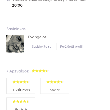
20:00
Savininkas:
Evangelos
Susisiekite su
Peržiūrėti profilį
7 Apžvalgos:
Tikslumas
Švara
Patirtis