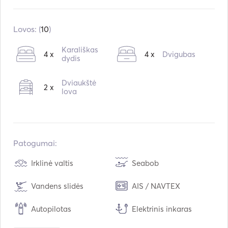
Įmontuota:
01 / 2008
Perdarytas į:
02 / 2016
Lovos: (
10
)
Varikliai:
2 x 100hp
Karališkas
4 x
4 x
Dvigubas
Kuro tipas:
Dyzelinas
dydis
Vartojimas:
25
L /val.
Dviaukštė
2 x
Vandens talpa:
800
L
lova
Kuro talpa:
1500
L
Maksimalus kreiserinis greitis:
10
mazgai
Patogumai:
Irklinė valtis
Seabob
Vandens slidės
AIS / NAVTEX
Autopilotas
Elektrinis inkaras