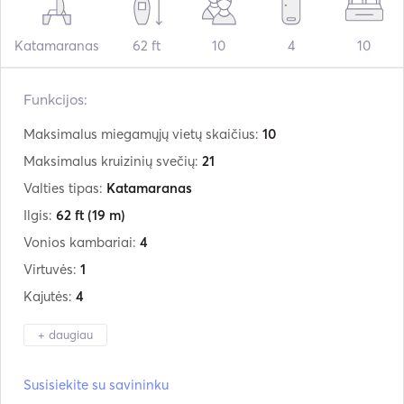
Katamaranas
62 ft
10
4
10
Funkcijos:
Maksimalus miegamųjų vietų skaičius:
10
Maksimalus kruizinių svečių:
21
Valties tipas:
Katamaranas
Ilgis:
62 ft
(19 m)
Vonios kambariai:
4
Virtuvės:
1
Kajutės:
4
+ daugiau
Gamintojas:
Sunreef Yachts
Susisiekite su savininku
Modelis:
62