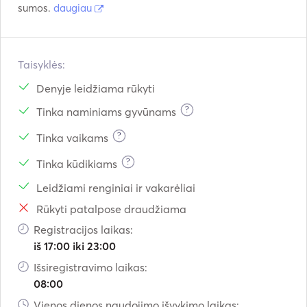
sumos.
daugiau
Taisyklės:
Denyje leidžiama rūkyti
?
Tinka naminiams gyvūnams
?
Tinka vaikams
?
Tinka kūdikiams
Leidžiami renginiai ir vakarėliai
Rūkyti patalpose draudžiama
Registracijos laikas:
iš 17:00 iki 23:00
Išsiregistravimo laikas:
08:00
Vienos dienos naudojimo išvykimo laikas: