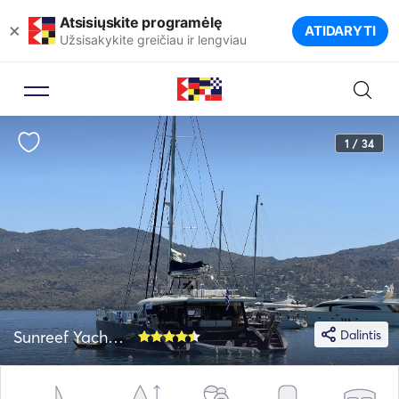
Atsisiųskite programėlę
×
ATIDARYTI
Užsisakykite greičiau ir lengviau
1 / 34
Sunreef Yachts 62
Dalintis