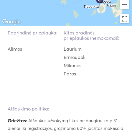
Mp3 grotuvas / radijas
DVD grotuvas
/ CD
Skalbimo mašina
Geležis
Pripučiami vamzdžiai /
Pagrindinė prieplauka:
Kitos pradinės
Maitinimo inverteris
Donutai
prieplaukos (nemokamai):
Žvejybos lazda
Wakeboard
Alimos
Laurium
Ermoupoli
Nardymo įranga
Baidarės
Mikonos
Paros
Padel lenta
Atšaukimo politika:
Griežtas:
Atšaukus užsakymą likus ne daugiau kaip 31
dienai iki registracijos, grąžinama 60% jachtos mokesčio