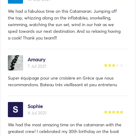
We had a fabulous time on this Catamaran. Jumping off
the top, whizzing along on the inflatables, snorkelling,
swimming, watching the sun set, wind in our hair as we
sped towards our next destination. And so relaxing having
a cook! Thank you team!!!
Amaury
7 Jul 2021
Super équipage pour une croisière en Grèce que nous
recommandons. Bateau très vieillissant et peu entretenu
Atsakymas iš
Evangelos:
20 Sep 2022
Sophie
4 Jul 2021
Darragh, thank you for your good comments. We will be
happy to have you back.
We had the most amazing time on the catamaran with the
greatest crew! I celebrated my 30th birthday on the boat