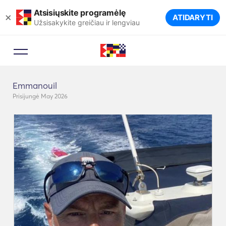
Atsisiųskite programėlę
×
ATIDARYTI
Užsisakykite greičiau ir lengviau
Emmanouil
Prisijungė May 2026