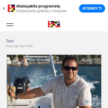
Atsisiųskite programėlę
×
ATIDARYTI
Užsisakykite greičiau ir lengviau
Toni
Prisijungė April 2020