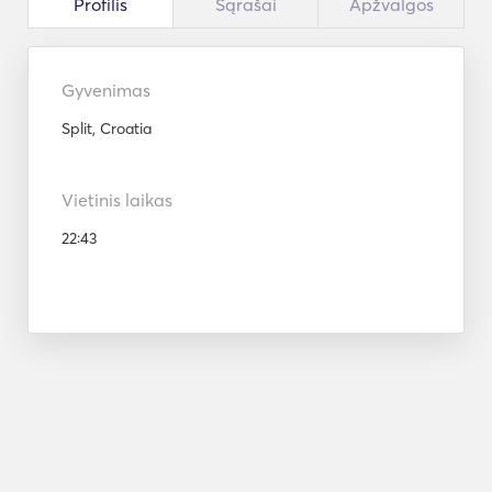
Profilis
Sąrašai
Apžvalgos
Gyvenimas
Split, Croatia
Vietinis laikas
22:43