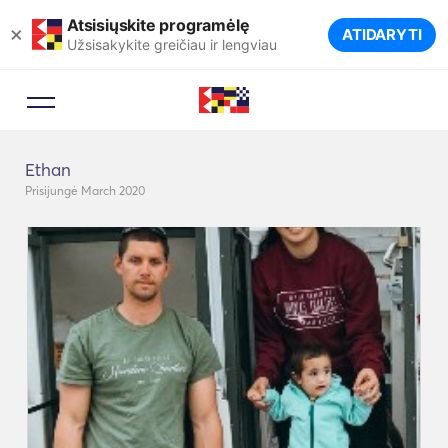
Atsisiųskite programėlę
×
ATIDARYTI
Užsisakykite greičiau ir lengviau
Ethan
Prisijungė March 2020