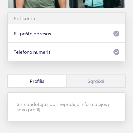
Patikrinta
El. pašto adresas
Telefono numeris
Profilis
Sąrašai
Šis naudotojas dar nepridėjo informacijos į
savo profilį.