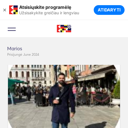
Atsisiųskite programėlę
×
ATIDARYTI
Užsisakykite greičiau ir lengviau
Marios
Prisijungė June 2024