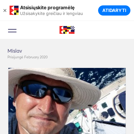
Atsisiųskite programėlę
×
ATIDARYTI
Užsisakykite greičiau ir lengviau
Mislav
Prisijungė February 2020