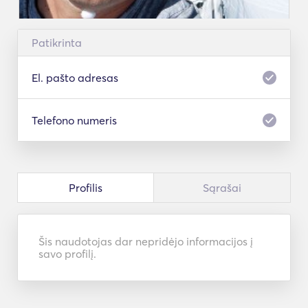
Patikrinta
El. pašto adresas
Telefono numeris
Profilis
Sąrašai
Šis naudotojas dar nepridėjo informacijos į
savo profilį.