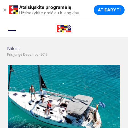
Atsisiųskite programėlę
×
ATIDARYTI
Užsisakykite greičiau ir lengviau
Nikos
Prisijungė December 2019