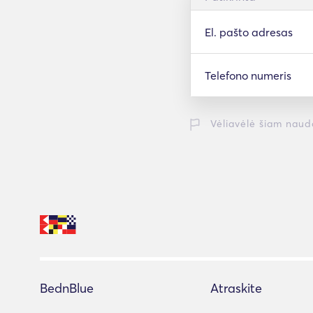
El. pašto adresas
Telefono numeris
Vėliavėlė šiam naud
BednBlue
Atraskite