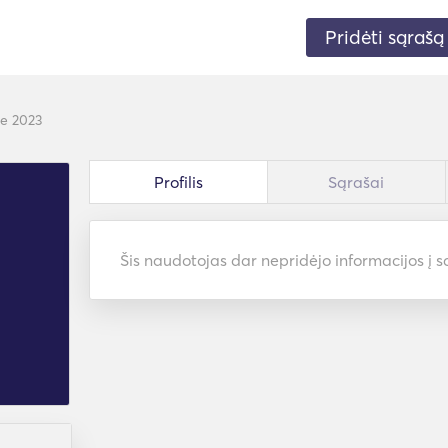
Pridėti sąrašą
ne 2023
Profilis
Sąrašai
Šis naudotojas dar nepridėjo informacijos į sa