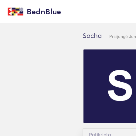
BednBlue
Sacha
Prisijungė Ju
Patikrinta