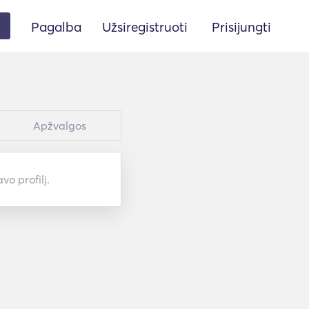
Pagalba
Užsiregistruoti
Prisijungti
Apžvalgos
vo profilį.