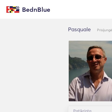
BednBlue
Pasquale
Prisijung
Patikrinta