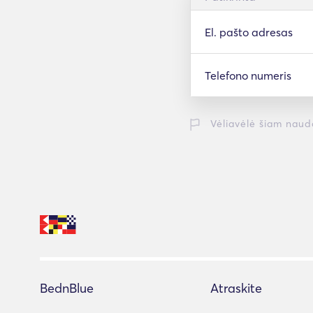
El. pašto adresas
Telefono numeris
Vėliavėlė šiam naud
BednBlue
Atraskite