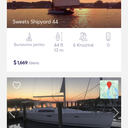
Sweets Shipyard 44
Buriavimo jachta
44 ft
6 Kruizinė
0
13 m
$
1,669
/diena