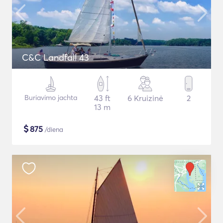
C&C Landfall 43
Buriavimo jachta
43 ft
6 Kruizinė
2
13 m
$
875
/diena