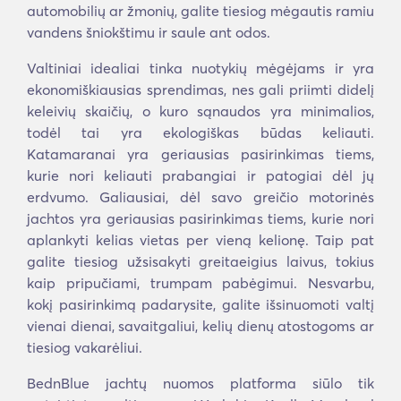
automobilių ar žmonių, galite tiesiog mėgautis ramiu
vandens šniokštimu ir saule ant odos.
Valtiniai idealiai tinka nuotykių mėgėjams ir yra
ekonomiškiausias sprendimas, nes gali priimti didelį
keleivių skaičių, o kuro sąnaudos yra minimalios,
todėl tai yra ekologiškas būdas keliauti.
Katamaranai yra geriausias pasirinkimas tiems,
kurie nori keliauti prabangiai ir patogiai dėl jų
erdvumo. Galiausiai, dėl savo greičio motorinės
jachtos yra geriausias pasirinkimas tiems, kurie nori
aplankyti kelias vietas per vieną kelionę. Taip pat
galite tiesiog užsisakyti greitaeigius laivus, tokius
kaip pripučiami, trumpam pabėgimui. Nesvarbu,
kokį pasirinkimą padarysite, galite išsinuomoti valtį
vienai dienai, savaitgaliui, kelių dienų atostogoms ar
tiesiog vakarėliui.
BednBlue jachtų nuomos platforma siūlo tik