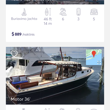
Buriavimo jachta
46 ft
6
3
5
14 m
$
889
/naktinis
Motor 36'