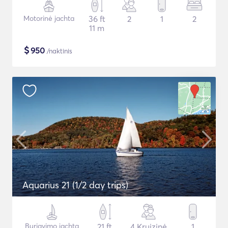
Motorinė jachta
36 ft
2
1
2
11 m
$
950
/naktinis
Aquarius 21 (1/2 day trips)
Buriavimo jachta
21 ft
4 Kruizinė
1