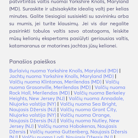
patvirtintas valtis nuomai Yorkshire Knolls, Maryland
(MD). Suraskite ir užsisakykite idealią valtį per kelias
minutes. Galite tiesiogiai susisiekti su savininku arba
su mumis, jei turite klausimų. Jei vis dar negalite
pasirinkti tobulos valtis savo atostogoms, leiskite
mūsų kelionių ekspertams pasiūlyti geriausias valtis,
katamaranus ar motorines jachtas jūsų kelionei.
Panašios paieškos
Burlaivių nuoma Yorkshire Knolls, Maryland (MD)
|
Jachtų nuoma Yorkshire Knolls, Maryland (MD)
|
Valčių nuoma Klintonas, Merilendas (MD)
|
Valčių
nuoma Grasonville, Merilendas (MD)
|
Valčių nuoma
Rock Hall, Merilendas (MD)
|
Valčių nuoma Berkeley
Heights, New Jersey (NJ)
|
Valčių nuoma Annadale,
Niujorko valstija (NY)
|
Valčių nuoma Sea Bright,
Naujasis Džersis (NJ)
|
Valčių nuoma Grant City,
Niujorko valstija (NY)
|
Valčių nuoma Orange,
Naujasis Džersis (NJ)
|
Valčių nuoma Nutley, New
Jersey (NJ)
|
Valčių nuoma Hobokenas, Naujasis
Džersis
|
Valčių nuoma Guttenberg, Naujasis Džersis
(NJ)
|
Valčių nuoma Lodi, Naujasis Džersis (NJ)
|