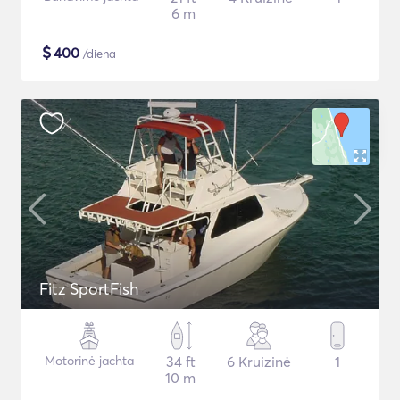
6 m
$
400
/diena
Fitz SportFish
Motorinė jachta
34 ft
6 Kruizinė
1
10 m