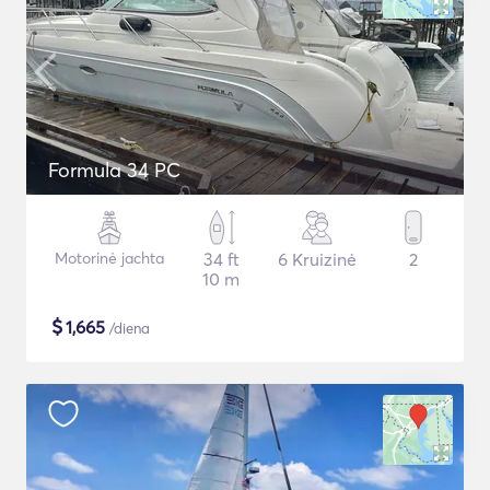
Formula 34 PC
Motorinė jachta
34 ft
6 Kruizinė
2
10 m
$
1,665
/diena