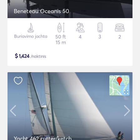
Beneteau Oceanis 50
Buriavimo jachta
50 ft
4
3
2
15 m
$
1,424
/naktinis
Yacht 462 cutter/ketch