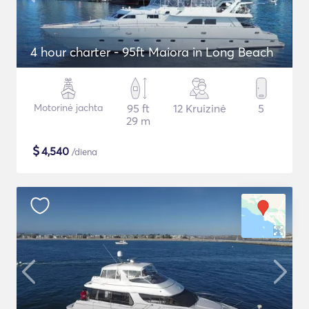
4 hour charter - 95ft Maiora in Long Beach
Motorinė jachta
95 ft
12 Kruizinė
5
29 m
$
4,540
/diena