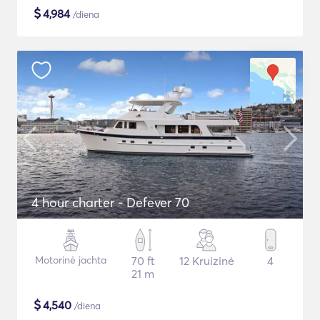
$
4,984
/diena
4 hour charter - Defever 70
Motorinė jachta
70 ft
12 Kruizinė
4
21 m
$
4,540
/diena