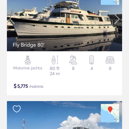
Fly Bridge 80'
Motorinė jachta
80 ft
8
4
8
24 m
$
5,775
/naktinis