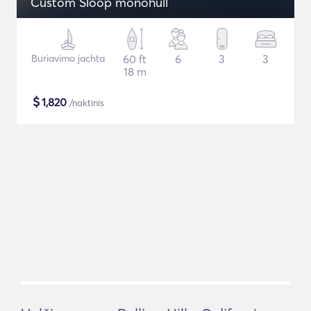
Custom Sloop monohull
Buriavimo jachta
60 ft
6
3
3
18 m
$
1,820
/naktinis