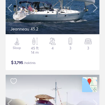
Jeanneau 45.2
Sloop
45 ft
4
3
3
14 m
$
3,795
/naktinis