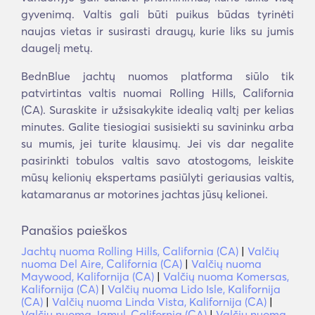
gyvenimą. Valtis gali būti puikus būdas tyrinėti
naujas vietas ir susirasti draugų, kurie liks su jumis
daugelį metų.
BednBlue jachtų nuomos platforma siūlo tik
patvirtintas valtis nuomai Rolling Hills, California
(CA). Suraskite ir užsisakykite idealią valtį per kelias
minutes. Galite tiesiogiai susisiekti su savininku arba
su mumis, jei turite klausimų. Jei vis dar negalite
pasirinkti tobulos valtis savo atostogoms, leiskite
mūsų kelionių ekspertams pasiūlyti geriausias valtis,
katamaranus ar motorines jachtas jūsų kelionei.
Panašios paieškos
Jachtų nuoma Rolling Hills, California (CA)
|
Valčių
nuoma Del Aire, California (CA)
|
Valčių nuoma
Maywood, Kalifornija (CA)
|
Valčių nuoma Komersas,
Kalifornija (CA)
|
Valčių nuoma Lido Isle, Kalifornija
(CA)
|
Valčių nuoma Linda Vista, Kalifornija (CA)
|
Valčių nuoma Jamul, California (CA)
|
Valčių nuoma