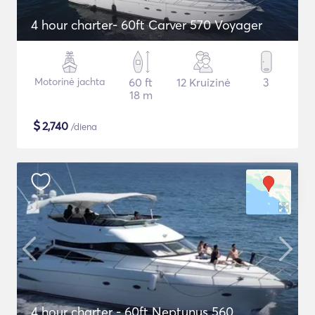
4 hour charter- 60ft Carver 570 Voyager
Motorinė jachta
60 ft
12 Kruizinė
3
18 m
$
2,740
/diena
4 hour charter - 60ft Neptunus 560