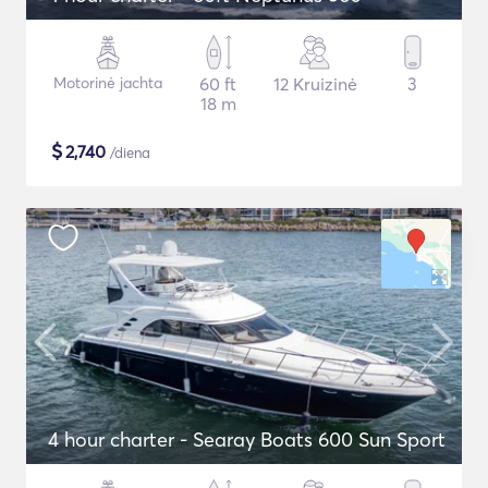
Motorinė jachta
60 ft
12 Kruizinė
3
18 m
$
2,740
/diena
4 hour charter - Searay Boats 600 Sun Sport