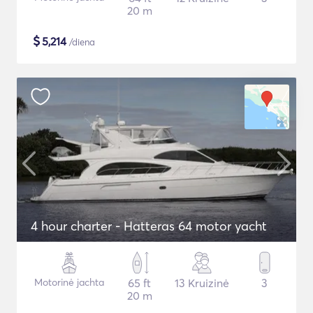
20 m
$
5,214
/diena
4 hour charter - Hatteras 64 motor yacht
Motorinė jachta
65 ft
13 Kruizinė
3
20 m