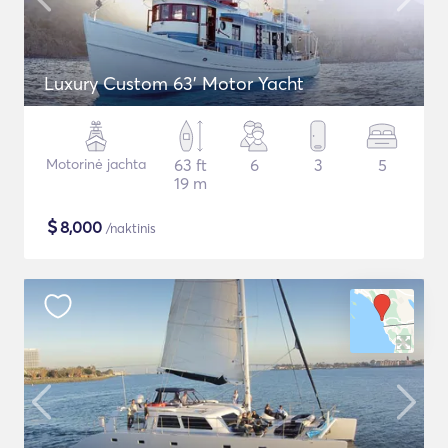
Luxury Custom 63' Motor Yacht
Motorinė jachta
63 ft
6
3
5
19 m
$
8,000
/naktinis