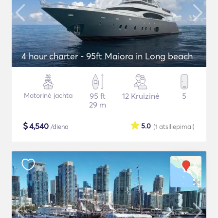
4 hour charter - 95ft Maiora in Long beach
Motorinė jachta
95 ft
12 Kruizinė
5
29 m
$
4,540
5.0
/diena
(1
atsiliepimai
)