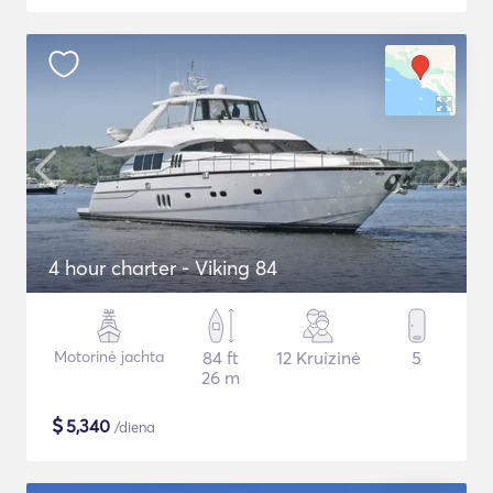
4 hour charter - Viking 84
Motorinė jachta
84 ft
12 Kruizinė
5
26 m
$
5,340
/diena