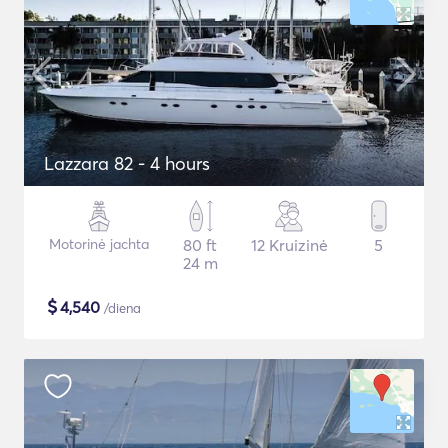
Lazzara 82 - 4 hours
Motorinė jachta
80 ft
12 Kruizinė
5
24 m
$
4,540
/diena