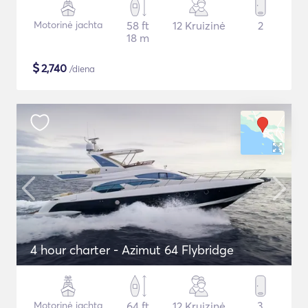
Motorinė jachta
58 ft
12 Kruizinė
2
18 m
$
2,740
/diena
4 hour charter - Azimut 64 Flybridge
Motorinė jachta
64 ft
12 Kruizinė
3