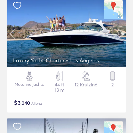
Luxury Yacht Charter - Los Angeles
Motorinė jachta
44 ft
12 Kruizinė
2
13 m
$
3,040
/diena