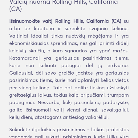
Valčių nuoma Rolling Hills, California
(CA)
Išsinuomokite valtį Rolling Hills, California (CA)
su
arba be kapitono ir surenkite svajonių kelionę.
Valtiniai idealiai tinka nuotykių mėgėjams ir yra
ekonomiškiausias sprendimas, nes gali priimti didelį
keleivių skaičių, o kuro sąnaudos yra ypač mažos.
Katamaranai yra geriausias pasirinkimas tiems,
kurie nori keliauti patogiai dėl jų erdvumo.
Galiausiai, dėl savo greičio jachtos yra geriausias
pasirinkimas tiems, kurie nori aplankyti kelias vietas
per vieną kelionę. Taip pat galite tiesiog užsisakyti
greitaeigius laivus, tokius kaip pripučiami, trumpam
pabėgimui. Nesvarbu, kokį pasirinkimą padarysite,
galite išsinuomoti valtį vienai dienai, savaitgaliui,
kelių dienų atostogoms ar tiesiog vakarėliui.
Sukurkite ilgalaikius prisiminimus - laikas praleistas
vandenyje gali sukurti prisiminimus, kurie išliks visą