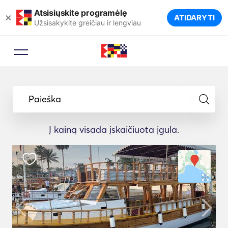
Atsisiųskite programėlę
×
ATIDARYTI
Užsisakykite greičiau ir lengviau
Paieška
Į kainą visada įskaičiuota įgula.