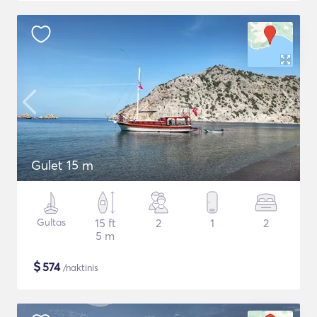
Gulet 15 m
Gultas
15 ft
2
1
2
5 m
$
574
/naktinis