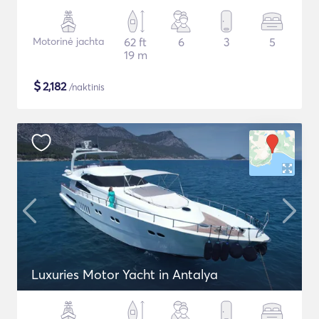
Motorinė jachta
62 ft
6
3
5
19 m
$
2,182
/naktinis
Luxuries Motor Yacht in Antalya