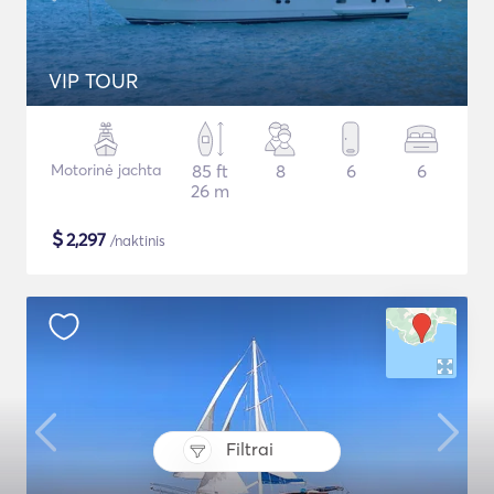
VIP TOUR
Motorinė jachta
85 ft
8
6
6
26 m
$
2,297
/naktinis
Filtrai