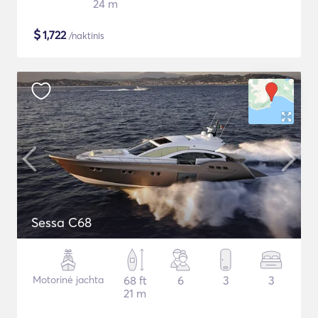
24 m
$
1,722
/naktinis
Sessa C68
Motorinė jachta
68 ft
6
3
3
21 m