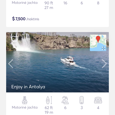
Motorinė jachta
90 ft
16
6
8
27 m
$
7,500
/naktinis
Enjoy in Antalya
Motorinė jachta
62 ft
6
3
4
19 m