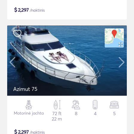
$
2,297
/naktinis
Azimut 75
Motorinė jachta
72 ft
8
4
5
22 m
$
2,297
/naktinis