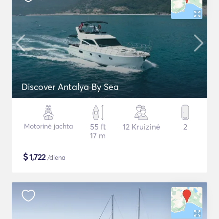
Discover Antalya By Sea
Motorinė jachta
55 ft
12 Kruizinė
2
17 m
$
1,722
/diena