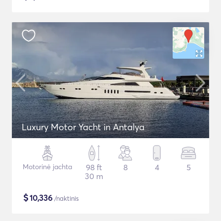
Luxury Motor Yacht in Antalya
Motorinė jachta
98 ft
8
4
5
30 m
$
10,336
/naktinis