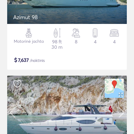
Azimut 98
Motorinė jachta
98 ft
8
4
4
30 m
$
7,637
/naktinis