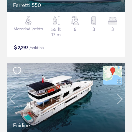
Ferretti 550
Motorinė jachta
55 ft
6
3
3
17 m
$
2,297
/naktinis
Fairline