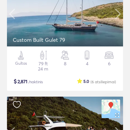
Custom Built Gulet 79
Gultas
79 ft
8
4
6
24 m
$
2,871
5.0
/naktinis
(6
atsiliepimai
)