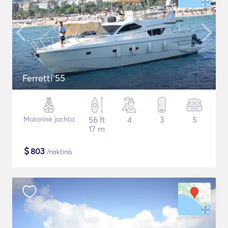
Ferretti 55
Motorinė jachta
56 ft
4
3
5
17 m
$
803
/naktinis