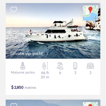
private vip yacht
Motorinė jachta
66 ft
6
3
3
20 m
$
2,850
/naktinis