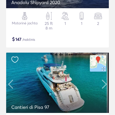
Anadolu Shipyard 2020
Motorinė jachta
25 ft
1
1
2
8 m
$
147
/naktinis
Cantieri di Pisa 97