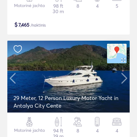
Motorinė jachta
98 ft
8
4
5
30 m
$
7,465
/naktinis
29 Meter, 12 Person Luxury Motor Yacht in
Antalya City Cente
Motorinė jachta
94 ft
8
4
4
29 m