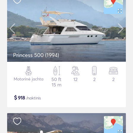
Princess 500 (1994)
Motorinė jachta
50 ft
12
2
2
15 m
$
918
/naktinis