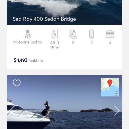
Sea Ray 400 Sedan Bridge
Motorinė jachta
49 ft
2
2
3
15 m
$
1,493
/naktinis