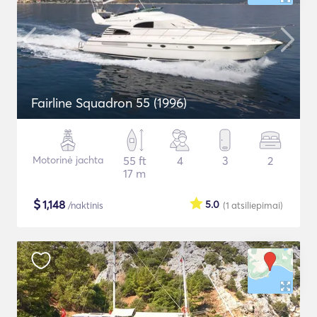
Fairline Squadron 55 (1996)
Motorinė jachta
55 ft
4
3
2
17 m
$
1,148
5.0
/naktinis
(1
atsiliepimai
)