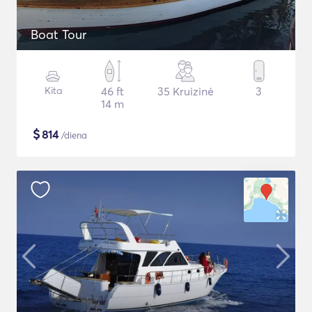
Boat Tour
Kita
46 ft
35 Kruizinė
3
14 m
$
814
/diena