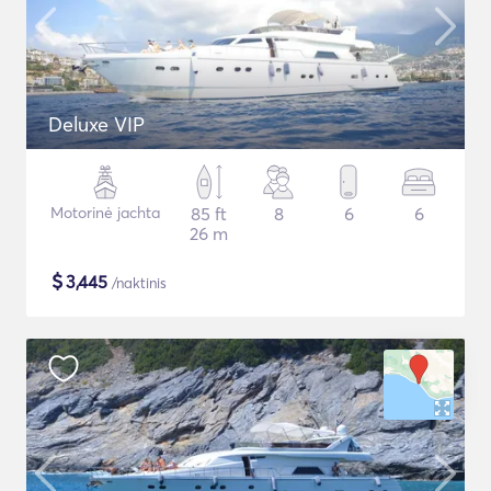
Deluxe VIP
Motorinė jachta
85 ft
8
6
6
26 m
$
3,445
/naktinis