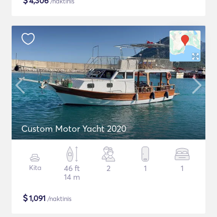
$
4,306
/naktinis
Custom Motor Yacht 2020
Kita
46 ft
2
1
1
14 m
$
1,091
/naktinis