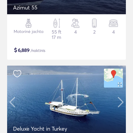
Azimut 55
Motorinė jachta
55 ft
4
2
4
17 m
$
6,889
/naktinis
Deluxe Yacht in Turkey