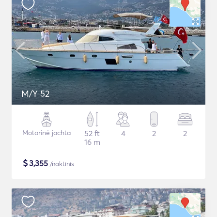
M/Y 52
Motorinė jachta
52 ft
4
2
2
16 m
$
3,355
/naktinis