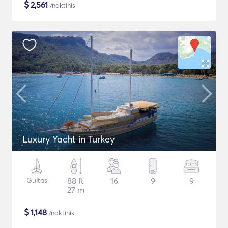
$
2,561
/naktinis
Luxury Yacht in Turkey
Gultas
88 ft
16
9
9
27 m
$
1,148
/naktinis