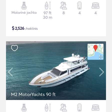
Motorinė jachta
97 ft
8
4
4
30 m
$
2,526
/naktinis
M2 MotorYachts 90 ft