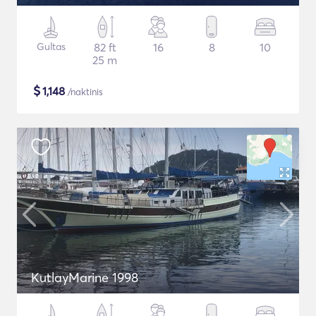
Gultas
82 ft
16
8
10
25 m
$
1,148
/naktinis
KutlayMarine 1998