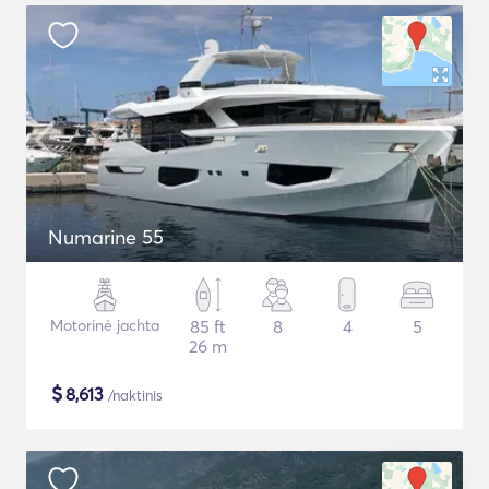
Numarine 55
Motorinė jachta
85 ft
8
4
5
26 m
$
8,613
/naktinis