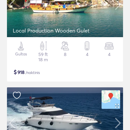
Local Production Wooden Gulet
Gultas
59 ft
8
4
4
18 m
$
918
/naktinis