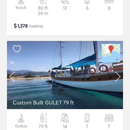
Ketch
80 ft
12
6
6
24 m
$
1,378
/naktinis
Custom Built GULET 79 ft
Gultas
79 ft
14
7
7