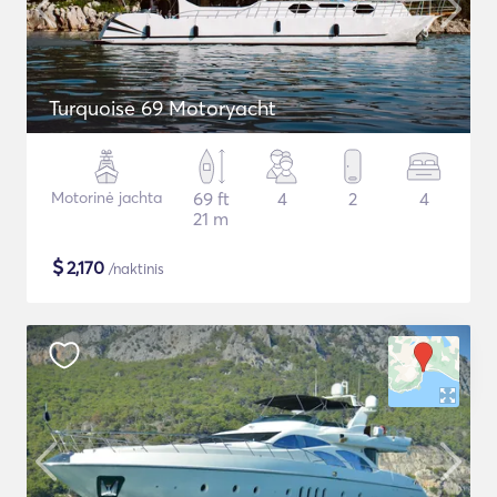
Turquoise 69 Motoryacht
Motorinė jachta
69 ft
4
2
4
21 m
$
2,170
/naktinis