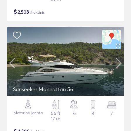
$
2,503
/naktinis
Sunseeker Manhattan 56
Motorinė jachta
56 ft
6
4
7
17 m