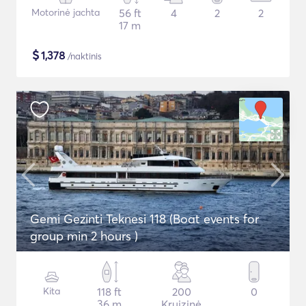
Motorinė jachta
56 ft
4
2
2
17 m
$
1,378
/naktinis
Gemi Gezinti Teknesi 118 (Boat events for
group min 2 hours )
Kita
118 ft
200
0
36 m
Kruizinė