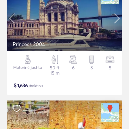
Princess 2004
Motorinė jachta
50 ft
6
3
5
15 m
$
1,636
/naktinis