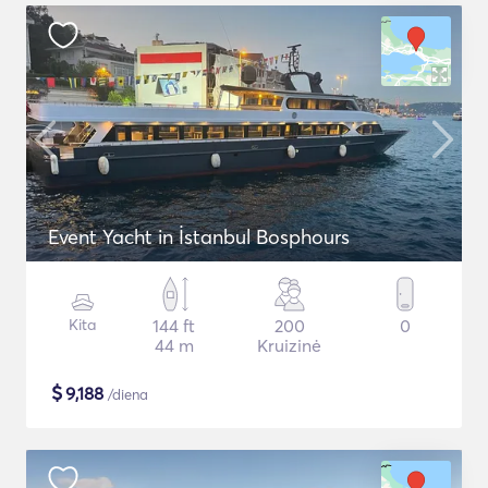
Event Yacht in İstanbul Bosphours
Kita
144 ft
200
0
44 m
Kruizinė
$
9,188
/diena