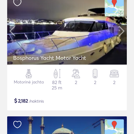
Bosphorus Yacht Motor Yacht
Motorinė jachta
82 ft
2
2
2
25 m
$
2,182
/naktinis