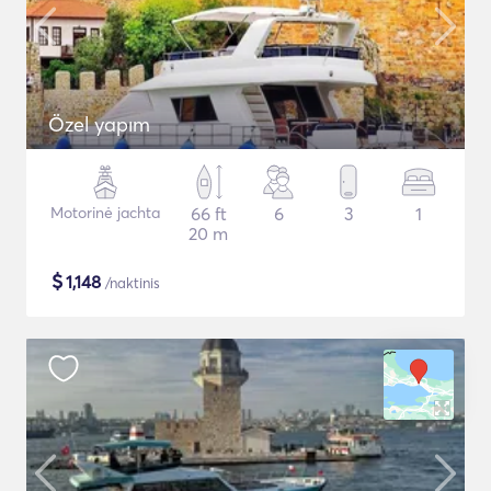
Özel yapım
Motorinė jachta
66 ft
6
3
1
20 m
$
1,148
/naktinis