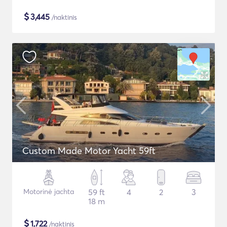
$
3,445
/naktinis
Custom Made Motor Yacht 59ft
Motorinė jachta
59 ft
4
2
3
18 m
$
1,722
/naktinis