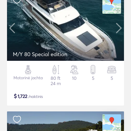
M/Y 80 Special edition
Motorinė jachta
80 ft
10
5
5
24 m
$
1,722
/naktinis