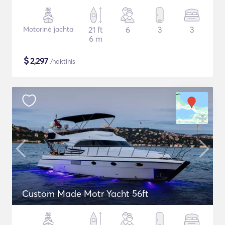
Motorinė jachta
21 ft
6
3
3
6 m
$
2,297
/naktinis
Custom Made Motr Yacht 56ft