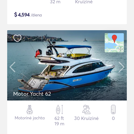
32 m
Kruizinė
$
4,594
/diena
Motor Yacht 62
Motorinė jachta
62 ft
30 Kruizinė
0
19 m