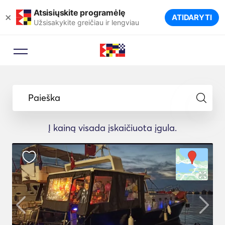
Atsisiųskite programėlę
×
ATIDARYTI
Užsisakykite greičiau ir lengviau
Paieška
Į kainą visada įskaičiuota įgula.