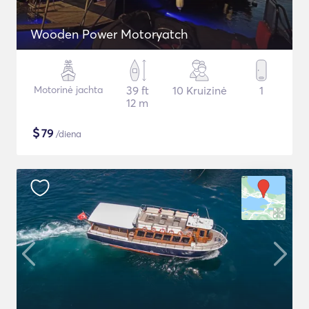
Wooden Power Motoryatch
Motorinė jachta
39 ft
10 Kruizinė
1
12 m
$
79
/diena