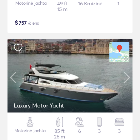
Motorinė jachta
49 ft
16 Kruizinė
1
15 m
$
757
/diena
Luxury Motor Yacht
Motorinė jachta
85 ft
6
3
3
26 m