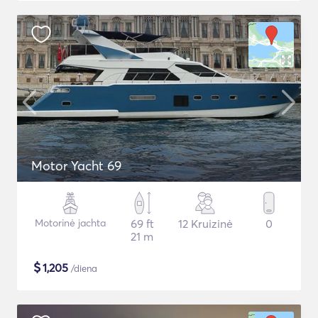
Motor Yacht 69
Motorinė jachta
69 ft
12 Kruizinė
0
21 m
$
1,205
/diena