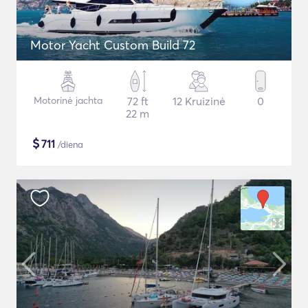
Motor Yacht Custom Build 72
Motorinė jachta
72 ft
12 Kruizinė
0
22 m
$
711
/diena