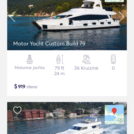
Motor Yacht Custom Build 79
Motorinė jachta
79 ft
36 Kruizinė
0
24 m
$
919
/diena