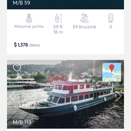
M/B 59
Motorinė jachta
59 ft
59 Kruizinė
0
18 m
$
1,378
/diena
M/B 113