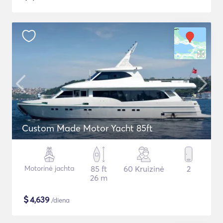
Custom Made Motor Yacht 85ft
Motorinė jachta
85 ft
60 Kruizinė
2
26 m
$
4,639
/diena