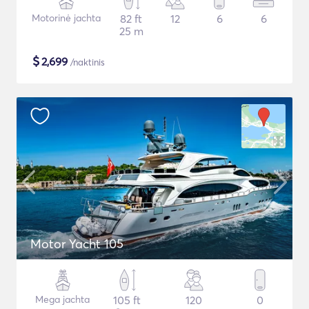
Motorinė jachta
82 ft
12
6
6
25 m
$
2,699
/naktinis
Motor Yacht 105
Mega jachta
105 ft
120
0