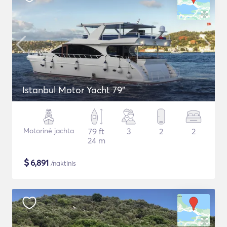
Istanbul Motor Yacht 79"
Motorinė jachta
79 ft
3
2
2
24 m
$
6,891
/naktinis