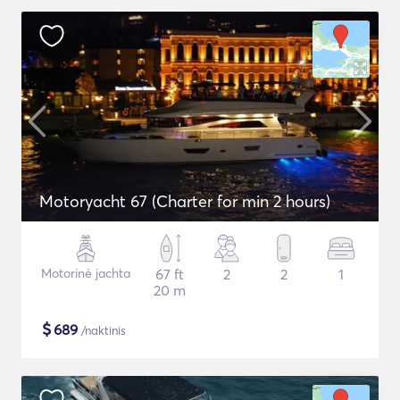
Motoryacht 67 (Charter for min 2 hours)
Motorinė jachta
67 ft
2
2
1
20 m
$
689
/naktinis