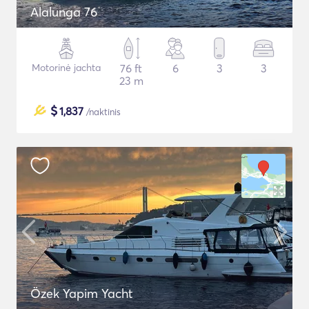
Alalunga 76
Motorinė jachta
76 ft
6
3
3
23 m
$
1,837
/naktinis
Özek Yapim Yacht