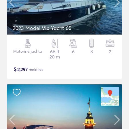
2023 Model Vip Yacht 65
Motorinė jachta
66 ft
6
3
2
20 m
$
2,297
/naktinis