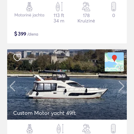
Motorinė jachta
113 ft
178
0
34 m
Kruizinė
$
399
/diena
Custom Motor yacht 49ft