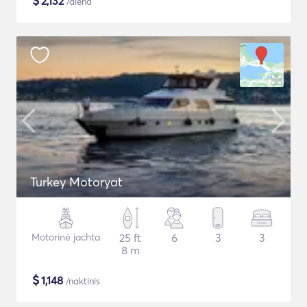
$
2,132
/diena
Turkey Motoryat
Motorinė jachta
25 ft
6
3
3
8 m
$
1,148
/naktinis