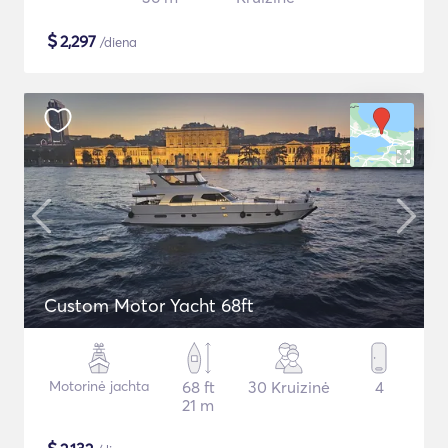
$
2,297
/diena
Custom Motor Yacht 68ft
Motorinė jachta
68 ft
30 Kruizinė
4
21 m