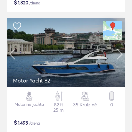
$
1,320
/diena
Motor Yacht 82
Motorinė jachta
82 ft
35 Kruizinė
0
25 m
$
1,493
/diena