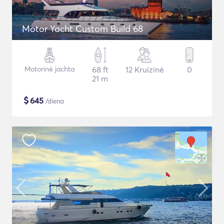
Motor Yacht Custom Build 68
Motorinė jachta
68 ft
12 Kruizinė
0
21 m
$
645
/diena