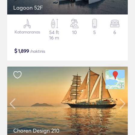
Lagoon 52F
Katamaranas
54 ft
10
5
6
16 m
$
1,899
/naktinis
Choren Design 210