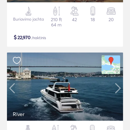
Buriavimo jachta
210 ft
42
18
20
64 m
$
22,970
/naktinis
River