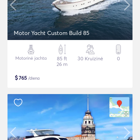
Motor Yacht Custom Build 85
Motorinė jachta
85 ft
30 Kruizinė
0
26 m
$
765
/diena