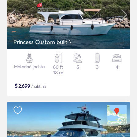
Princess Custom built \
Motorinė jachta
60 ft
5
3
4
18 m
$
2,699
/naktinis