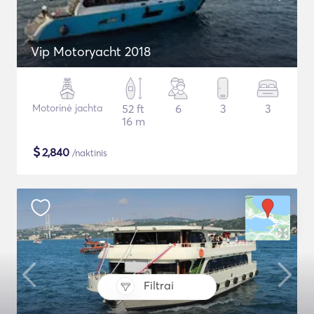
Vip Motoryacht 2018
Motorinė jachta
52 ft
6
3
3
16 m
$
2,840
/naktinis
Filtrai