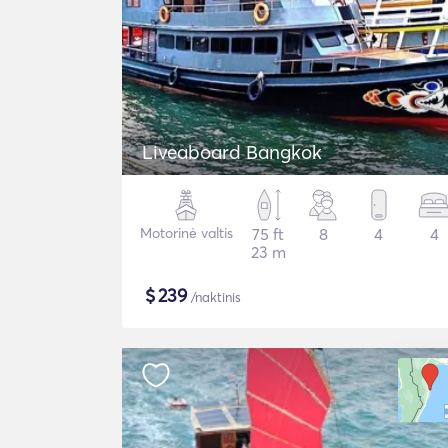
Liveaboard Bangkok
Motorinė valtis
75 ft
8
4
4
23 m
$
239
/naktinis