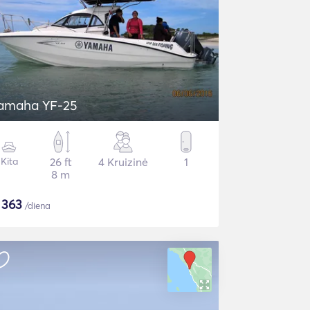
amaha YF-25
Kita
26 ft
4 Kruizinė
1
8 m
$
363
/diena