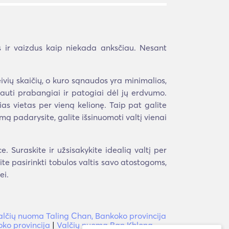
 ir vaizdus kaip niekada anksčiau. Nesant
eivių skaičių, o kuro sąnaudos yra minimalios,
iauti prabangiai ir patogiai dėl jų erdvumo.
ias vietas per vieną kelionę. Taip pat galite
mą padarysite, galite išsinuomoti valtį vienai
 Suraskite ir užsisakykite idealią valtį per
lite pasirinkti tobulos valtis savo atostogoms,
ei.
alčių nuoma Taling Chan, Bankoko provincija
ko provincija
|
Valčių nuoma Ban Khlong