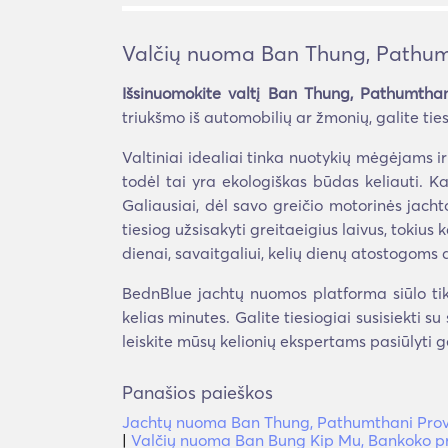
Valčių nuoma Ban Thung, Pathum
Išsinuomokite valtį Ban Thung, Pathumthan
triukšmo iš automobilių ar žmonių, galite ti
Valtiniai idealiai tinka nuotykių mėgėjams ir
todėl tai yra ekologiškas būdas keliauti. K
Galiausiai, dėl savo greičio motorinės jacht
tiesiog užsisakyti greitaeigius laivus, tokiu
dienai, savaitgaliui, kelių dienų atostogoms a
BednBlue jachtų nuomos platforma siūlo tik 
kelias minutes. Galite tiesiogiai susisiekti s
leiskite mūsų kelionių ekspertams pasiūlyti g
Panašios paieškos
Jachtų nuoma Ban Thung, Pathumthani Prov
|
Valčių nuoma Ban Bung Kip Mu, Bankoko pr