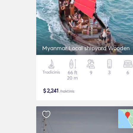
Myanmar Local shipyard Wooden
Tradicinis
66 ft
9
3
6
20 m
$
2,241
/naktinis