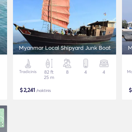
Myanmar Local Shipyard Junk Boat
M
Tradicinis
82 ft
8
4
4
Mo
25 m
$
2,241
/naktinis