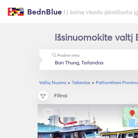
BednBlue
| Į kainą visada įskaičiuota į
Išsinuomokite valtį
Pradinė vieta
Valčių Nuoma
Tailandas
Pathumthani Provinc
Filtrai