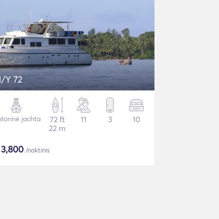
/Y 72
torinė jachta
72 ft
11
3
10
22 m
$
3,800
/naktinis