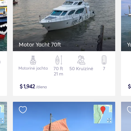
Motor Yacht 70ft
Y
Motorinė jachta
70 ft
50 Kruizinė
7
21 m
$
1,942
/diena