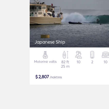
Japanese Ship
Motorinė valtis
82 ft
10
2
10
25 m
$
2,807
/naktinis