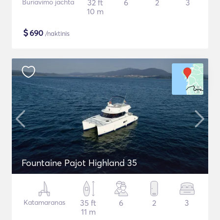
Buriavimo jachta
32 ft
6
2
3
10 m
$
690
/naktinis
Fountaine Pajot Highland 35
Katamaranas
35 ft
6
2
3
11 m