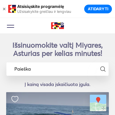
Atsisiųskite programėlę
×
ATIDARYTI
Užsisakykite greičiau ir lengviau
Išsinuomokite valtį Miyares,
Asturias per kelias minutes!
Paieška
Į kainą visada įskaičiuota įgula.