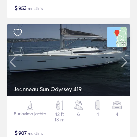
$
953
/naktinis
Jeanneau Sun Odyssey 419
Buriavimo jachta
42 ft
6
4
4
13 m
$
907
/naktinis