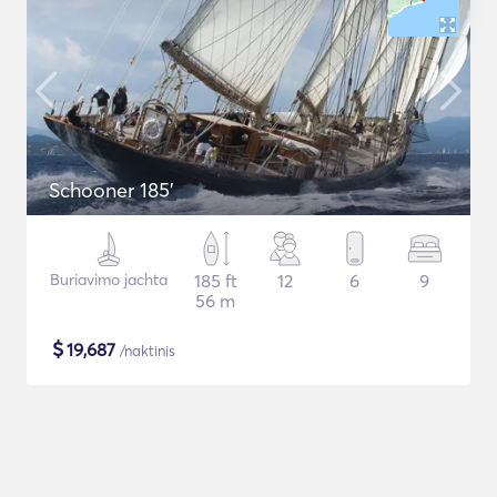
Schooner 185'
Buriavimo jachta
185 ft
12
6
9
56 m
$
19,687
/naktinis