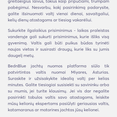
greitaeigius laivus, tokius kaip pripučiami, trumpam
pabėgimui. Nesvarbu, kokį pasirinkimą padarysite,
galite išsinuomoti valtį vienai dienai, savaitgaliui,
kelių dienų atostogoms ar tiesiog vakarėliui.
Sukurkite ilgalaikius prisiminimus - laikas praleistas
vandenyje gali sukurti prisiminimus, kurie išliks visą
gyvenimą. Valtis gali būti puikus būdas tyrinėti
naujas vietas ir susirasti draugų, kurie liks su jumis
daugelį metų.
BednBlue jachtų nuomos platforma siūlo tik
patvirtintas valtis nuomai Miyares, Asturias.
Suraskite ir užsisakykite idealią valtį per kelias
minutes. Galite tiesiogiai susisiekti su savininku arba
su mumis, jei turite klausimų. Jei vis dar negalite
pasirinkti tobulos valtis savo atostogoms, leiskite
mūsų kelionių ekspertams pasiūlyti geriausias valtis,
katamaranus ar motorines jachtas jūsų kelionei.