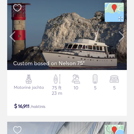
Custom based on Nelson 75"
Motorinė jachta
75 ft
10
5
5
23 m
$
16,911
/naktinis