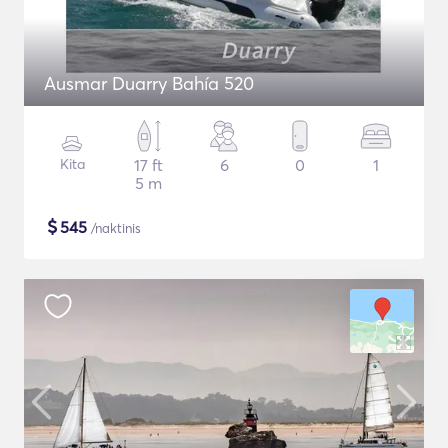
Ausmar Duarry Bahía 520
Kita
17 ft
6
0
1
5 m
$
545
/naktinis