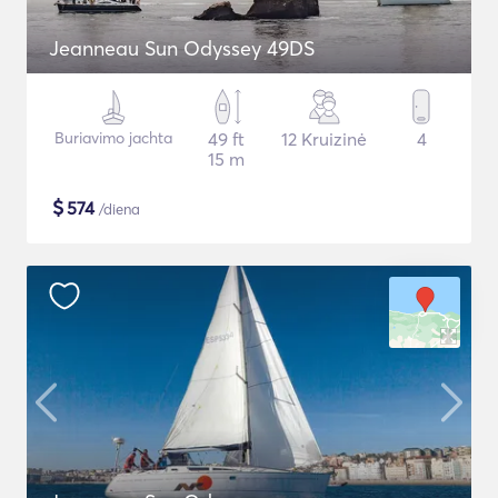
Jeanneau Sun Odyssey 49DS
Buriavimo jachta
49 ft
12 Kruizinė
4
15 m
$
574
/diena