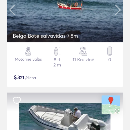
Belga Bote salvavidas 7.8m
Motorinė valtis
8 ft
11 Kruizinė
0
2 m
$
321
/diena