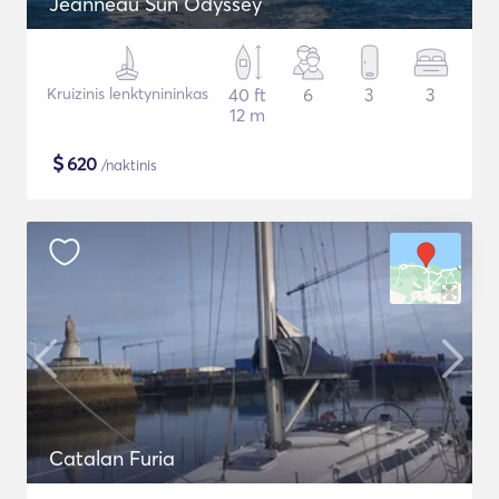
Jeanneau Sun Odyssey
Kruizinis lenktynininkas
40 ft
6
3
3
12 m
$
620
/naktinis
Catalan Furia