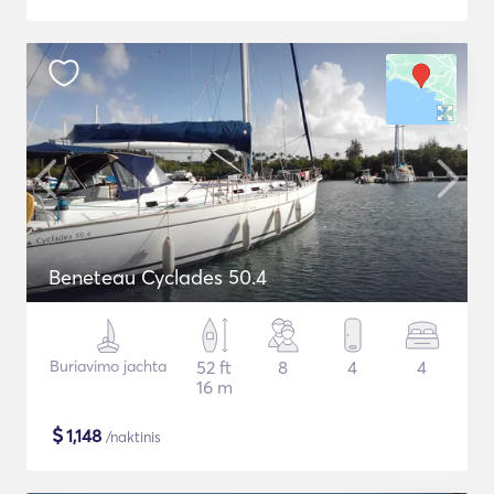
Beneteau Cyclades 50.4
Buriavimo jachta
52 ft
8
4
4
16 m
$
1,148
/naktinis