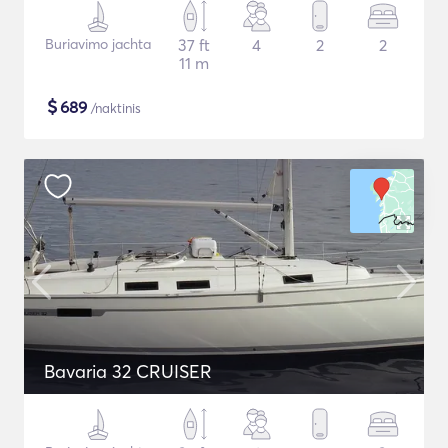
Buriavimo jachta
37 ft
4
2
2
11 m
$
689
/naktinis
Bavaria 32 CRUISER