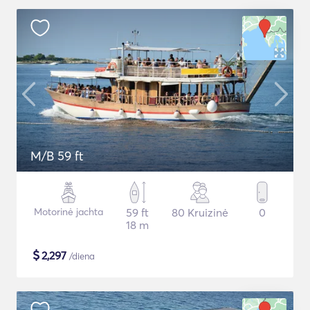
M/B 59 ft
Motorinė jachta
59 ft
80 Kruizinė
0
18 m
$
2,297
/diena