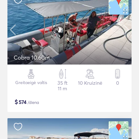
Cobra 10.60m
Greitaeigė valtis
35 ft
10 Kruizinė
0
11 m
$
574
/diena