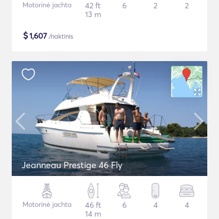
Motorinė jachta
42 ft
6
2
2
13 m
$
1,607
/naktinis
Jeanneau Prestige 46 Fly
Motorinė jachta
46 ft
6
4
4
14 m