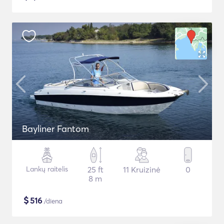
Bayliner Fantom
Lankų raitelis
25 ft
11 Kruizinė
0
8 m
$
516
/diena