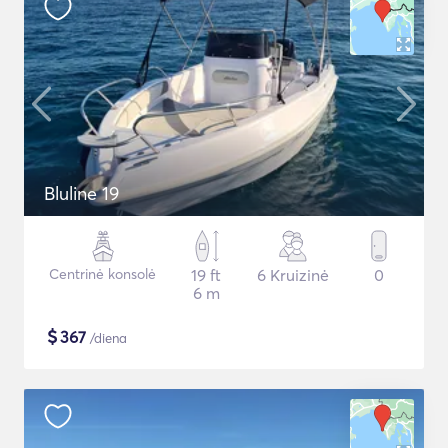
Bluline 19
Centrinė konsolė
19 ft
6 Kruizinė
0
6 m
$
367
/diena