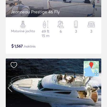
Jeanneau Prestige 46 Fly
Motorinė jachta
49 ft
6
3
3
15 m
$
1,567
/naktinis