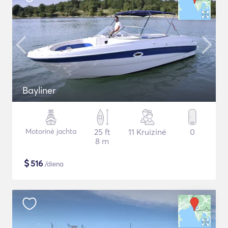
Bayliner
Motorinė jachta
25 ft
11 Kruizinė
0
8 m
$
516
/diena