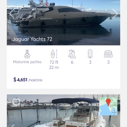
Jaguar Yachts 72
Motorinė jachta
72 ft
6
3
3
22 m
$
4,651
/naktinis