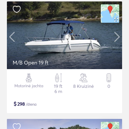
M/B Open 19 ft
Motorinė jachta
19 ft
8 Kruizinė
0
6 m
$
298
/diena