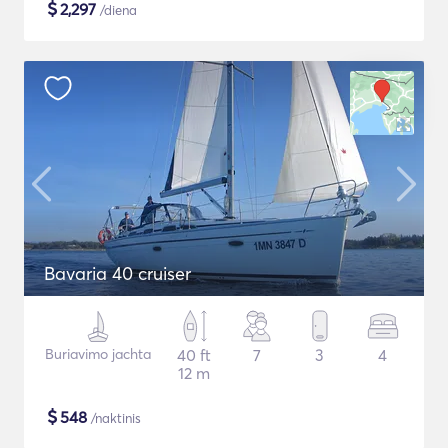
$
2,297
/diena
Bavaria 40 cruiser
Buriavimo jachta
40 ft
7
3
4
12 m
$
548
/naktinis