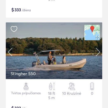
$
333
/diena
Stingher 550
Tvirtas pripučiamas
18 ft
10 Kruizinė
0
5 m