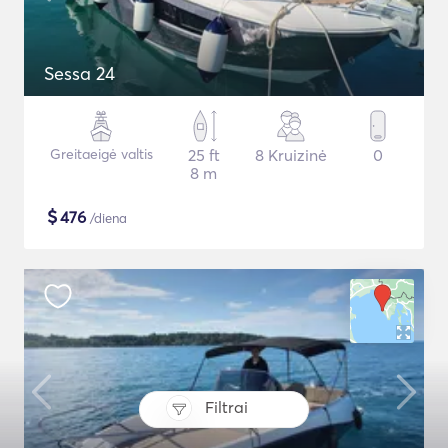
Sessa 24
Greitaeigė valtis
25 ft
8 Kruizinė
0
8 m
$
476
/diena
Filtrai