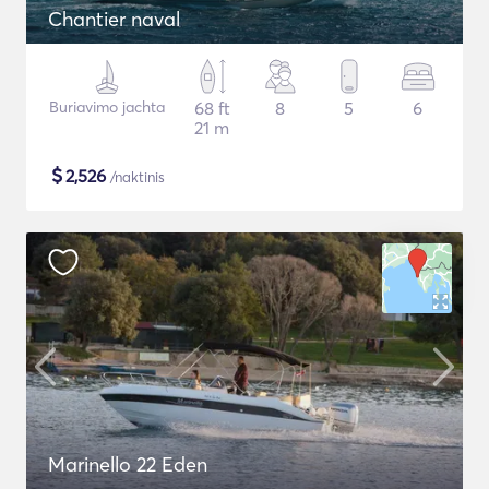
Chantier naval
Buriavimo jachta
68 ft
8
5
6
21 m
$
2,526
/naktinis
Marinello 22 Eden