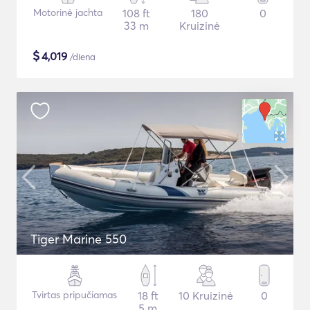
Motorinė jachta
108 ft
180
0
33 m
Kruizinė
$
4,019
/diena
Tiger Marine 550
Tvirtas pripučiamas
18 ft
10 Kruizinė
0
5 m