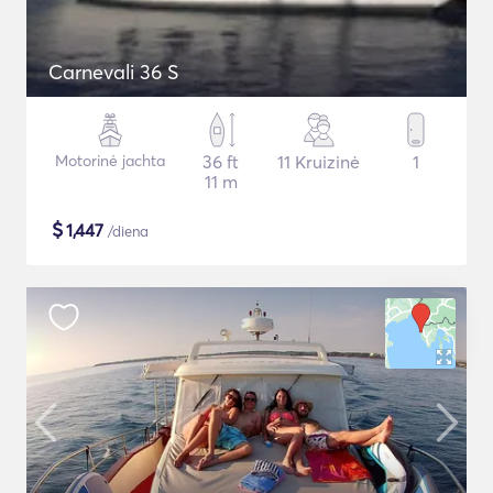
Carnevali 36 S
Motorinė jachta
36 ft
11 Kruizinė
1
11 m
$
1,447
/diena