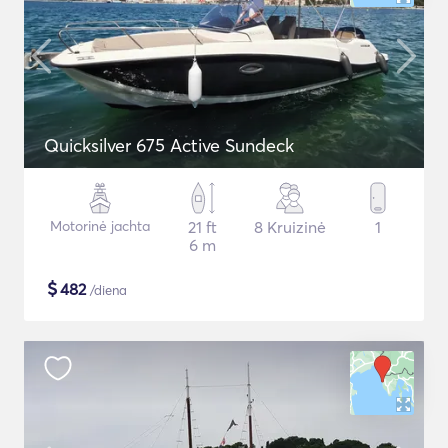
Quicksilver 675 Active Sundeck
Motorinė jachta
21 ft
8 Kruizinė
1
6 m
$
482
/diena