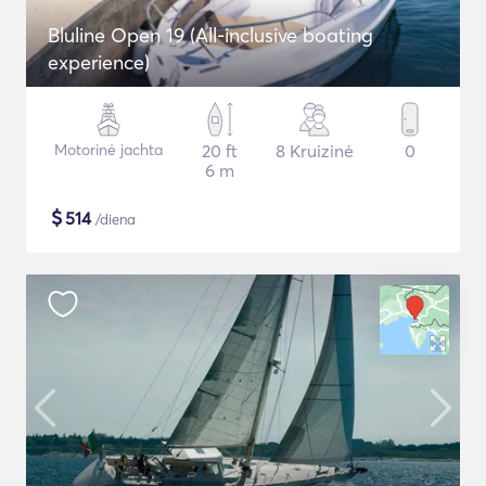
Bluline Open 19 (All-inclusive boating
experience)
Motorinė jachta
20 ft
8 Kruizinė
0
6 m
$
514
/diena