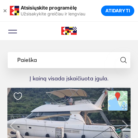
Atsisiųskite programėlę
×
ATIDARYTI
Užsisakykite greičiau ir lengviau
Paieška
Į kainą visada įskaičiuota įgula.