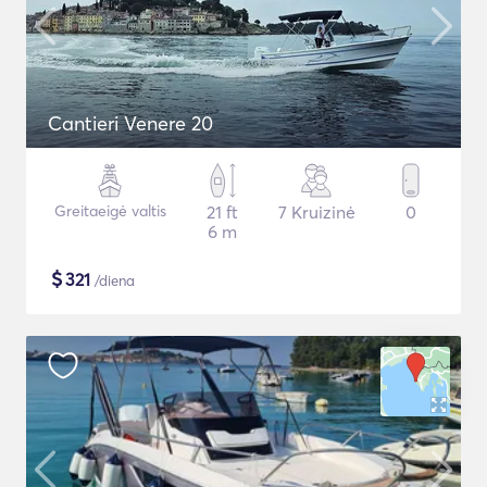
Cantieri Venere 20
Greitaeigė valtis
21 ft
7 Kruizinė
0
6 m
$
321
/diena