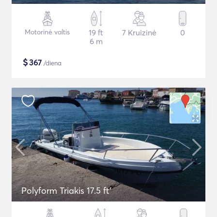
Motorinė valtis
19 ft
7 Kruizinė
0
6 m
$
367
/diena
Polyform Triakis 17.5 ft'