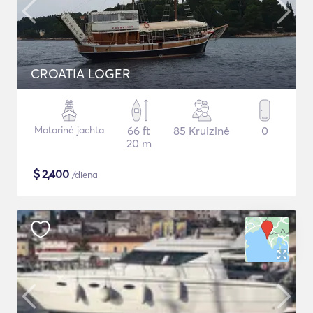
CROATIA LOGER
Motorinė jachta
66 ft
85 Kruizinė
0
20 m
$
2,400
/diena