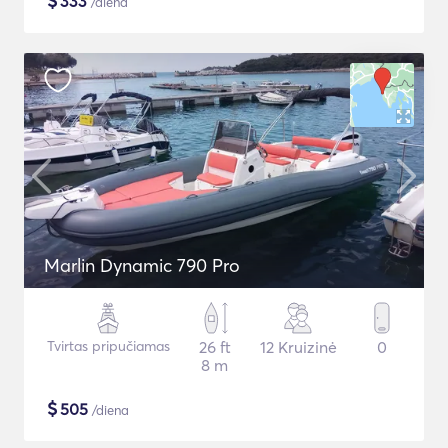
$
333
/diena
Marlin Dynamic 790 Pro
Tvirtas pripučiamas
26 ft
12 Kruizinė
0
8 m
$
505
/diena