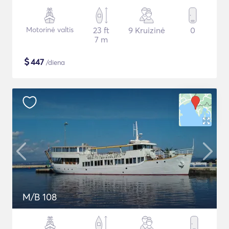
Motorinė valtis
23 ft
9 Kruizinė
0
7 m
$
447
/diena
M/B 108