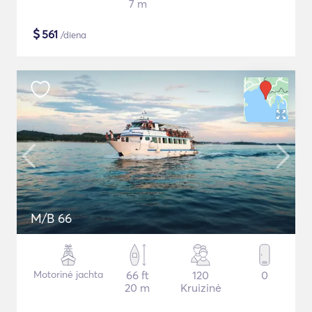
7 m
$
561
/diena
M/B 66
Motorinė jachta
66 ft
120
0
20 m
Kruizinė