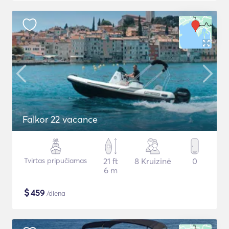
Falkor 22 vacance
Tvirtas pripučiamas
21 ft
8 Kruizinė
0
6 m
$
459
/diena