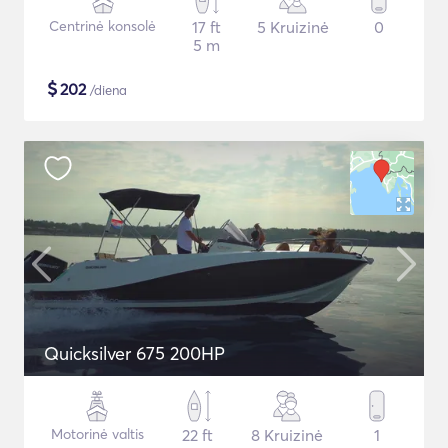
Centrinė konsolė
17 ft
5 Kruizinė
0
5 m
$
202
/diena
Quicksilver 675 200HP
Motorinė valtis
22 ft
8 Kruizinė
1