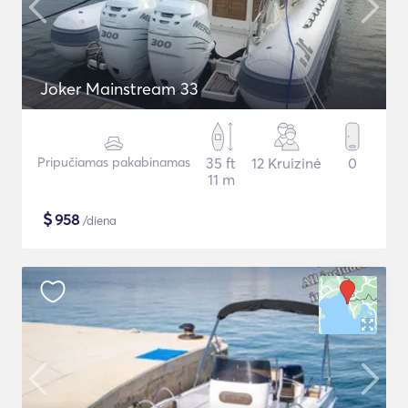
Joker Mainstream 33
Pripučiamas pakabinamas
35 ft
12 Kruizinė
0
11 m
$
958
/diena