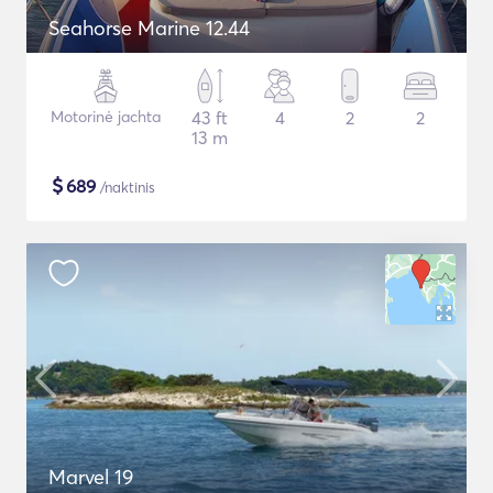
Seahorse Marine 12.44
Motorinė jachta
43 ft
4
2
2
13 m
$
689
/naktinis
Marvel 19