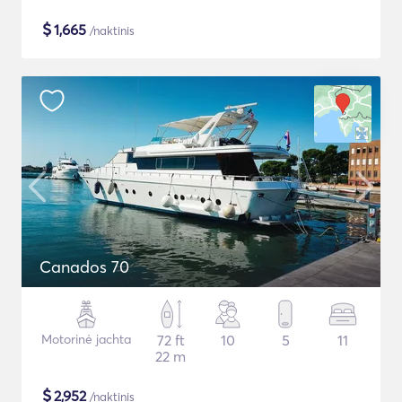
$
1,665
/naktinis
Canados 70
Motorinė jachta
72 ft
10
5
11
22 m
$
2,952
/naktinis