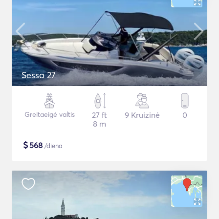
Sessa 27
Greitaeigė valtis
27 ft
9 Kruizinė
0
8 m
$
568
/diena