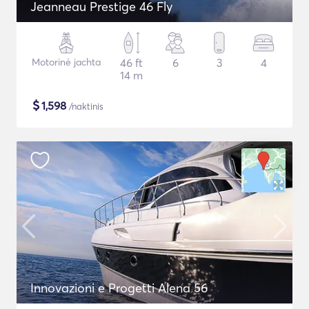
Jeanneau Prestige 46 Fly
Motorinė jachta
46 ft
6
3
4
14 m
$
1,598
/naktinis
Innovazioni e Progetti Alena 56