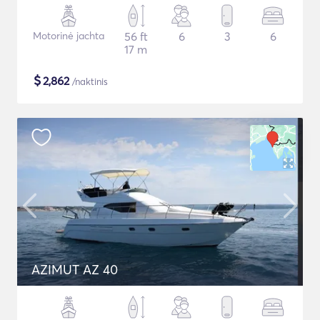
Motorinė jachta
56 ft
6
3
6
17 m
$
2,862
/naktinis
AZIMUT AZ 40