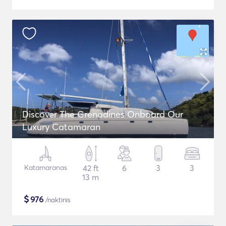
Discover The Grenadines Onboard Our
Luxury Catamaran
Katamaranas
42 ft
6
3
3
13 m
$
976
/naktinis