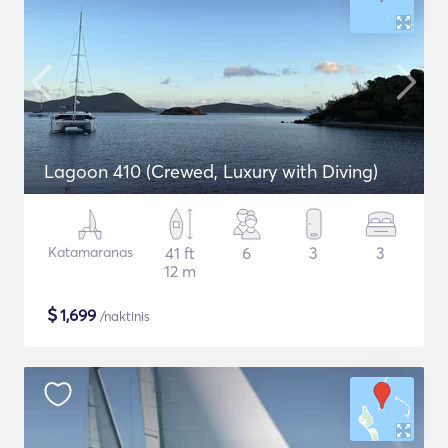
Lagoon 410 (Crewed, Luxury with Diving)
Katamaranas
41 ft
6
3
3
12 m
$
1,699
/naktinis