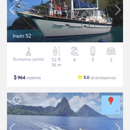
Irwin 52
Buriavimo jachta
52 ft
4
3
2
16 m
$
964
5.0
/naktinis
(8
atsiliepimai
)