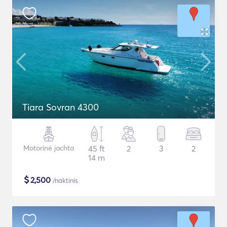
Tiara Sovran 4300
Motorinė jachta
45 ft
2
3
2
14 m
$
2,500
/naktinis