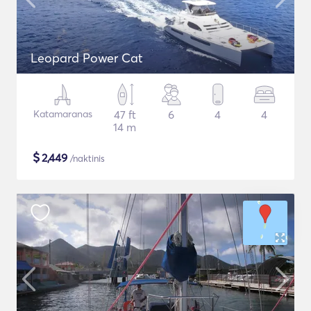
Leopard Power Cat
Katamaranas
47 ft
6
4
4
14 m
$
2,449
/naktinis