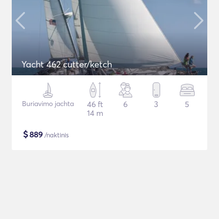
Yacht 462 cutter/ketch
Buriavimo jachta
46 ft
6
3
5
14 m
$
889
/naktinis