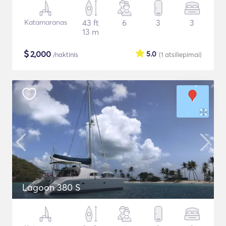
Katamaranas
43 ft
6
3
3
13 m
$
2,000
5.0
/naktinis
(1
atsiliepimai
)
Lagoon 380 S