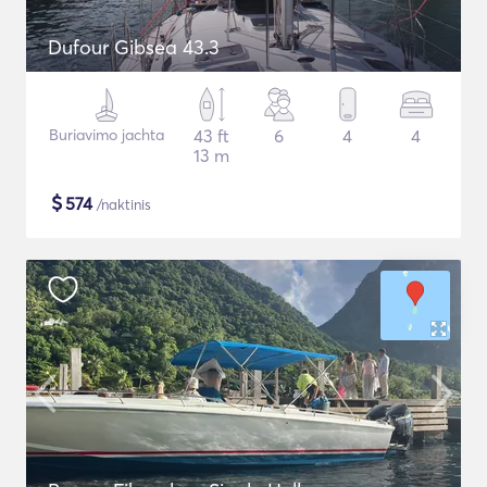
Dufour Gibsea 43.3
Buriavimo jachta
43 ft
6
4
4
13 m
$
574
/naktinis