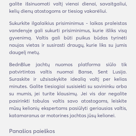
galite išsinuomoti valtį vienai dienai, savaitgaliui,
kelių dienų atostogoms ar tiesiog vakarėliui.
Sukurkite ilgalaikius prisiminimus - laikas praleistas
vandenyje gali sukurti prisiminimus, kurie išliks visą
gyvenimą. Valtis gali būti puikus būdas tyrinėti
naujas vietas ir susirasti draugų, kurie liks su jumis
daugelį metų.
BednBlue jachtų nuomos platforma siūlo tik
patvirtintas valtis nuomai Banse, Sent Lusija.
Suraskite ir užsisakykite idealią valtį per kelias
minutes. Galite tiesiogiai susisiekti su savininku arba
su mumis, jei turite klausimų. Jei vis dar negalite
pasirinkti tobulos valtis savo atostogoms, leiskite
mūsų kelionių ekspertams pasiūlyti geriausias valtis,
katamaranus ar motorines jachtas jūsų kelionei.
Panašios paieškos