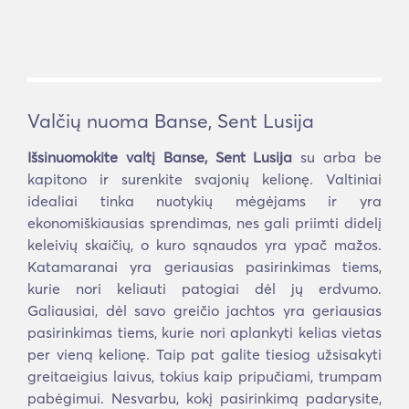
Valčių nuoma Banse, Sent Lusija
Išsinuomokite valtį Banse, Sent Lusija
su arba be
kapitono ir surenkite svajonių kelionę. Valtiniai
idealiai tinka nuotykių mėgėjams ir yra
ekonomiškiausias sprendimas, nes gali priimti didelį
keleivių skaičių, o kuro sąnaudos yra ypač mažos.
Katamaranai yra geriausias pasirinkimas tiems,
kurie nori keliauti patogiai dėl jų erdvumo.
Galiausiai, dėl savo greičio jachtos yra geriausias
pasirinkimas tiems, kurie nori aplankyti kelias vietas
per vieną kelionę. Taip pat galite tiesiog užsisakyti
greitaeigius laivus, tokius kaip pripučiami, trumpam
pabėgimui. Nesvarbu, kokį pasirinkimą padarysite,