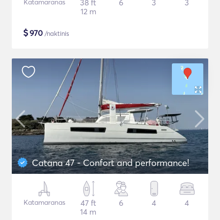
Katamaranas
38 ft
6
3
3
12 m
$
970
/naktinis
Catana 47 - Confort and performance!
Katamaranas
47 ft
6
4
4
14 m