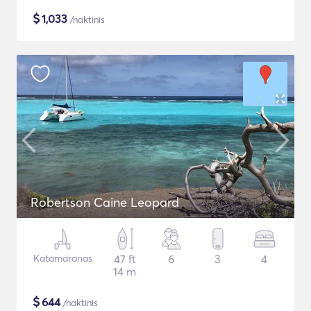
$
1,033
/naktinis
Robertson Caine Leopard
Katamaranas
47 ft
6
3
4
14 m
$
644
/naktinis