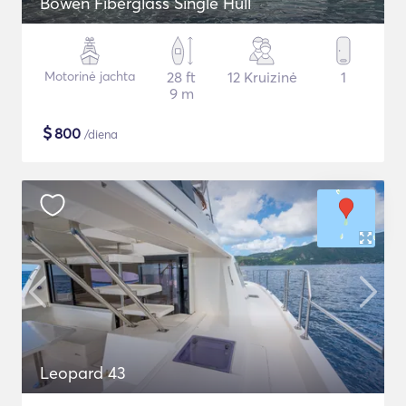
Bowen Fiberglass Single Hull
Motorinė jachta
28 ft
12 Kruizinė
1
9 m
$
800
/diena
Leopard 43