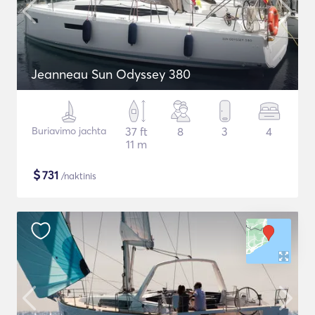
Jeanneau Sun Odyssey 380
Buriavimo jachta
37 ft
8
3
4
11 m
$
731
/naktinis