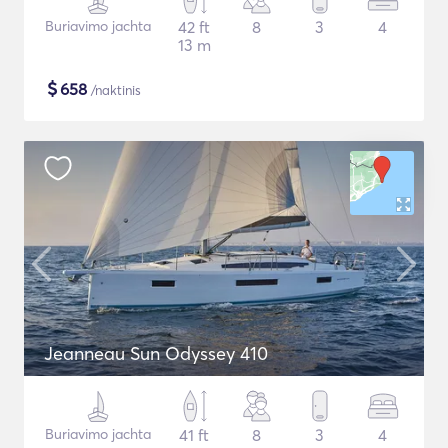
Buriavimo jachta
42 ft
8
3
4
13 m
$
658
/naktinis
Jeanneau Sun Odyssey 410
Buriavimo jachta
41 ft
8
3
4