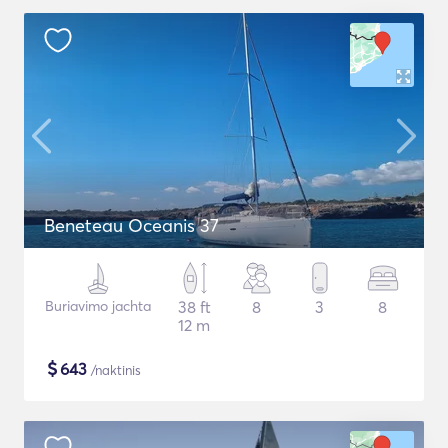
Beneteau Oceanis 37
Buriavimo jachta
38 ft
8
3
8
12 m
$
643
/naktinis