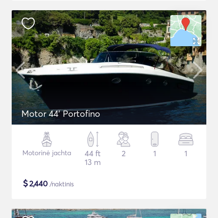
Motor 44' Portofino
Motorinė jachta
44 ft
2
1
1
13 m
$
2,440
/naktinis