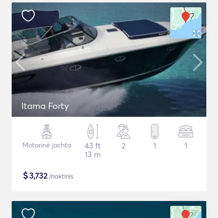
Itama Forty
Motorinė jachta
43 ft
2
1
1
13 m
$
3,732
/naktinis