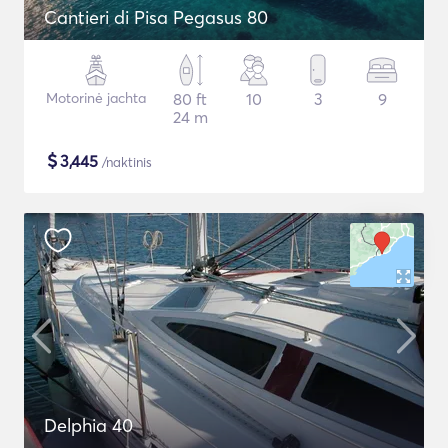
Cantieri di Pisa Pegasus 80
Motorinė jachta
80 ft
10
3
9
24 m
$
3,445
/naktinis
Delphia 40