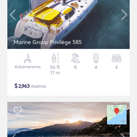
Marine Group Privilège 585
Katamaranas
56 ft
8
4
4
17 m
$
2,963
/naktinis