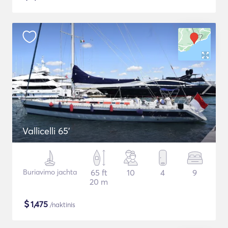
Vallicelli 65'
Buriavimo jachta
65 ft
10
4
9
20 m
$
1,475
/naktinis