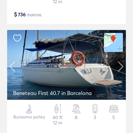
12 m
$
736
/naktinis
Beneteau First 40.7 in Barcelona
Buriavimo jachta
40 ft
8
3
5
12 m