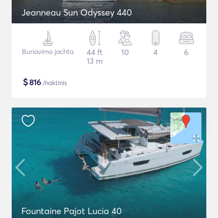
Jeanneau Sun Odyssey 440
Buriavimo jachta
44 ft
10
4
6
13 m
$
816
/naktinis
Fountaine Pajot Lucia 40