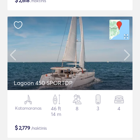
$
2,618
/naktinis
Lagoon 450 SPORTOP
Katamaranas
46 ft
8
3
4
14 m
$
2,779
/naktinis