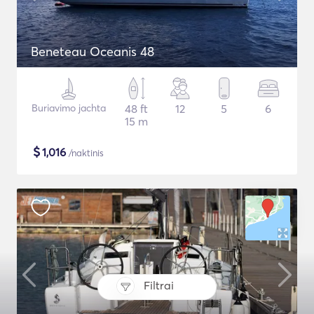
Beneteau Oceanis 48
Buriavimo jachta
48 ft
12
5
6
15 m
$
1,016
/naktinis
Filtrai