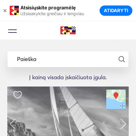
Atsisiųskite programėlę
×
ATIDARYTI
Užsisakykite greičiau ir lengviau
Paieška
Į kainą visada įskaičiuota įgula.