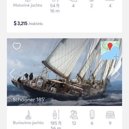
Motorinė jachta
54 ft
4
2
4
16 m
$
3,215
/naktinis
Schooner 185'
Buriavimo jachta
185 ft
12
6
9
56 m