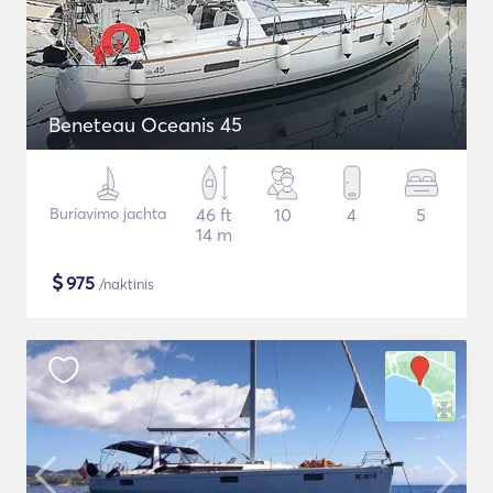
Beneteau Oceanis 45
Buriavimo jachta
46 ft
10
4
5
14 m
$
975
/naktinis