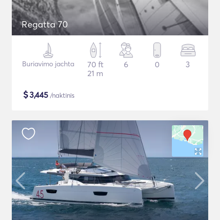
Regatta 70
Buriavimo jachta
70 ft
6
0
3
21 m
$
3,445
/naktinis