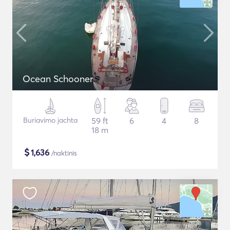
Ocean Schooner
Buriavimo jachta
59 ft
6
4
8
18 m
$
1,636
/naktinis