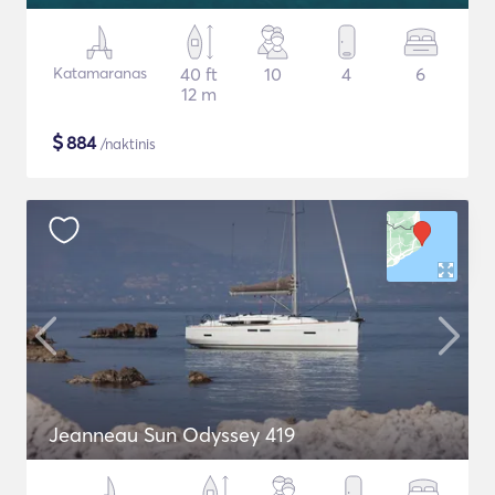
Katamaranas
40 ft
10
4
6
12 m
$
884
/naktinis
Jeanneau Sun Odyssey 419