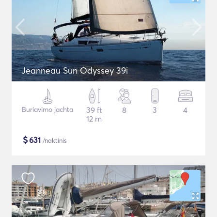
Jeanneau Sun Odyssey 39i
Buriavimo jachta
39 ft
8
3
4
12 m
$
631
/naktinis