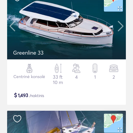
Greenline 33
Centrinė konsolė
33 ft
4
1
2
10 m
$
1,493
/naktinis