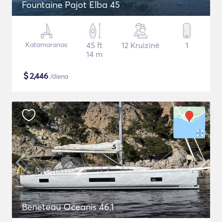
Fountaine Pajot Elba 45
Katamaranas
45 ft
12 Kruizinė
1
14 m
$
2,446
/diena
Beneteau Oceanis 46.1