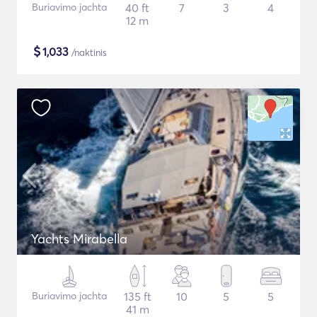
Buriavimo jachta
40 ft
7
3
4
12 m
$
1,033
/naktinis
Yachts Mirabella
Buriavimo jachta
135 ft
10
5
5
41 m