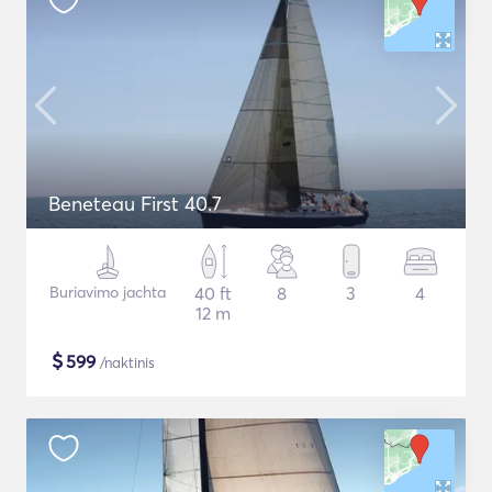
Beneteau First 40.7
Buriavimo jachta
40 ft
8
3
4
12 m
$
599
/naktinis