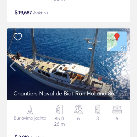
$
19,687
/naktinis
Chantiers Naval de Biot Ron Holland 86
Buriavimo jachta
85 ft
6
3
5
26 m