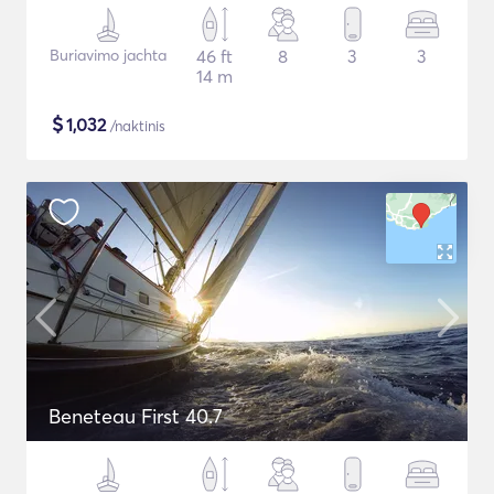
Buriavimo jachta
46 ft
8
3
3
14 m
$
1,032
/naktinis
Beneteau First 40.7