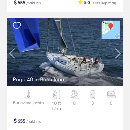
$
655
5.0
/naktinis
(1
atsiliepimai
)
Pogo 40 in Barcelona
Buriavimo jachta
40 ft
8
3
6
12 m
$
655
/naktinis