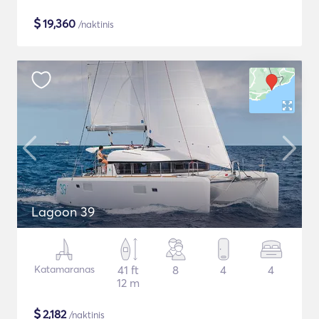
$
19,360
/naktinis
Lagoon 39
Katamaranas
41 ft
8
4
4
12 m
$
2,182
/naktinis