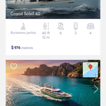
Grand Soleil 40
Buriavimo jachta
40 ft
6
3
4
12 m
$
976
/naktinis