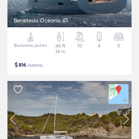
Beneteau Oceanis 45
Buriavimo jachta
46 ft
10
4
5
14 m
$
816
/naktinis