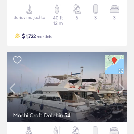
Buriavimo jachta
40 ft
6
3
3
12 m
$
1,722
/naktinis
Mochi Craft Dolphin 54