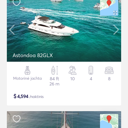
Astondoa 82GLX
Motorinė jachta
84 ft
10
4
8
26 m
$
4,594
/naktinis