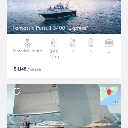
Fantastic Pursuit 3400 "Express"
Motorinė jachta
39 ft
4
1
3
12 m
$
1,148
/naktinis