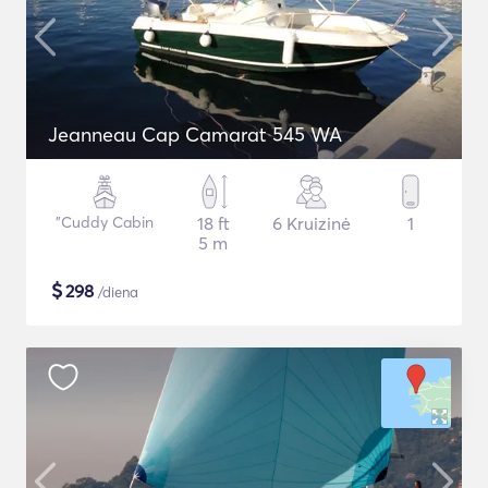
Jeanneau Cap Camarat 545 WA
"Cuddy Cabin
18 ft
6 Kruizinė
1
5 m
$
298
/diena