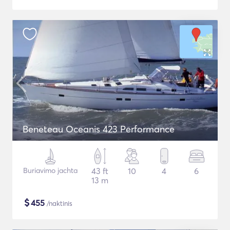
Beneteau Oceanis 423 Performance
Buriavimo jachta
43 ft
10
4
6
13 m
$
455
/naktinis