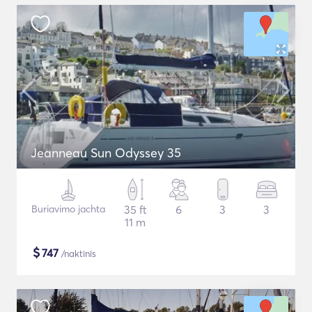
Jeanneau Sun Odyssey 35
Buriavimo jachta
35 ft
6
3
3
11 m
$
747
/naktinis