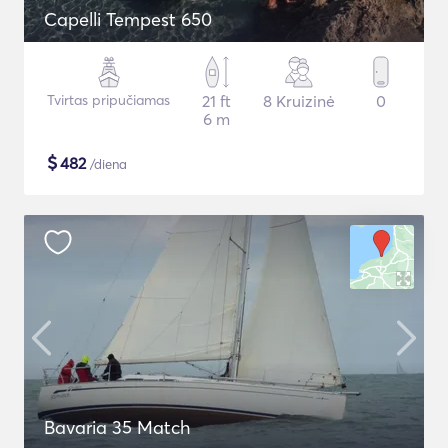
Capelli Tempest 650
Tvirtas pripučiamas
21 ft
8 Kruizinė
0
6 m
$
482
/diena
Bavaria 35 Match