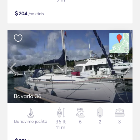
$
204
/naktinis
Bavaria 36
Buriavimo jachta
36 ft
6
2
3
11 m