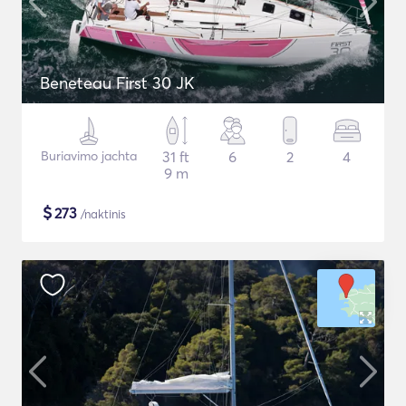
Beneteau First 30 JK
Buriavimo jachta
31 ft
6
2
4
9 m
$
273
/naktinis