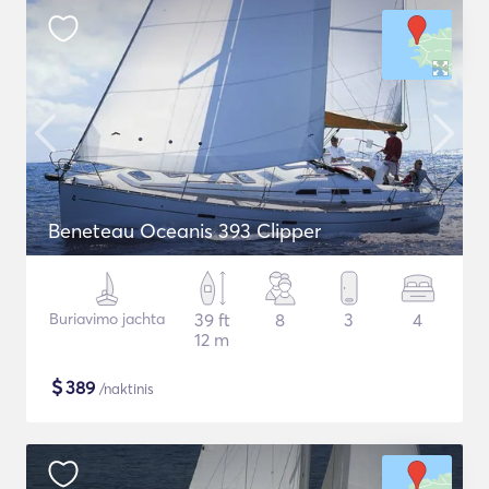
Beneteau Oceanis 393 Clipper
Buriavimo jachta
39 ft
8
3
4
12 m
$
389
/naktinis