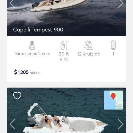
Capelli Tempest 900
Tvirtas pripučiamas
30 ft
12 Kruizinė
1
9 m
$
1,205
/diena