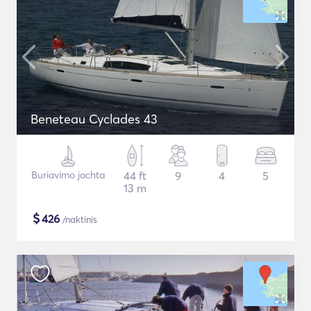
Beneteau Cyclades 43
Buriavimo jachta
44 ft
9
4
5
13 m
$
426
/naktinis