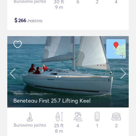
Buriavimo jachta
30 ft
6
2
4
9 m
$
266
/naktinis
Beneteau First 25.7 Lifting Keel
Buriavimo jachta
25 ft
4
1
2
8 m