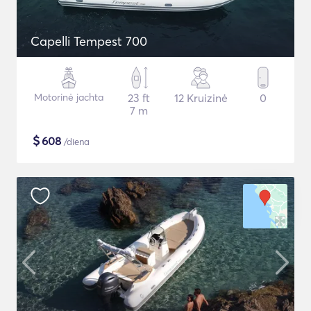
Capelli Tempest 700
Motorinė jachta
23 ft
12 Kruizinė
0
7 m
$
608
/diena