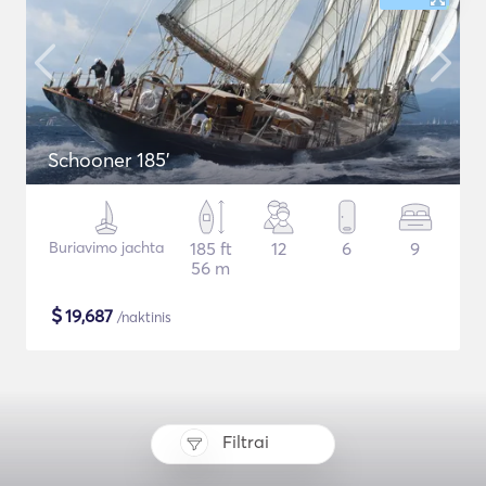
Schooner 185'
Buriavimo jachta
185 ft
12
6
9
56 m
$
19,687
/naktinis
Filtrai