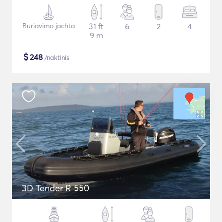
Buriavimo jachta
31 ft
6
2
4
9 m
$
248
/naktinis
3D Tender R 550