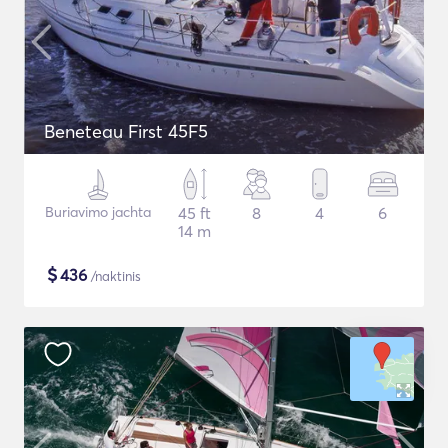
Beneteau First 45F5
Buriavimo jachta
45 ft
8
4
6
14 m
$
436
/naktinis