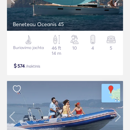
Beneteau Oceanis 45
Buriavimo jachta
46 ft
10
4
5
14 m
$
574
/naktinis