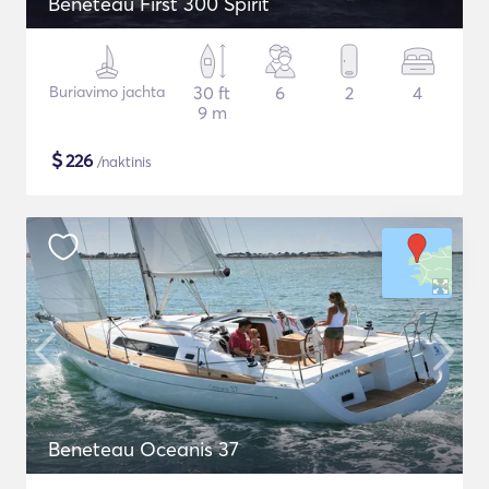
Beneteau First 300 Spirit
Buriavimo jachta
30 ft
6
2
4
9 m
$
226
/naktinis
Beneteau Oceanis 37