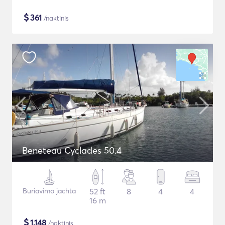
$
361
/naktinis
Beneteau Cyclades 50.4
Buriavimo jachta
52 ft
8
4
4
16 m
$
1,148
/naktinis