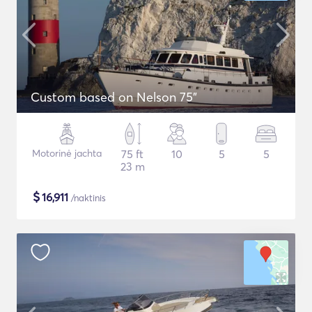
Custom based on Nelson 75"
Motorinė jachta
75 ft
10
5
5
23 m
$
16,911
/naktinis