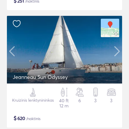
$
251
/naktinis
Jeanneau Sun Odyssey
Kruizinis lenktynininkas
40 ft
6
3
3
12 m
$
620
/naktinis