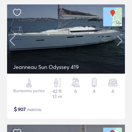
Jeanneau Sun Odyssey 419
Buriavimo jachta
42 ft
6
4
4
13 m
$
907
/naktinis