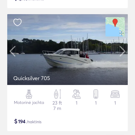
Quicksilver 705
Motorinė jachta
23 ft
1
1
1
7 m
$
194
/naktinis