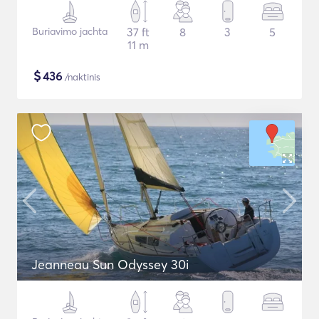
Buriavimo jachta
37 ft
8
3
5
11 m
$
436
/naktinis
Jeanneau Sun Odyssey 30i