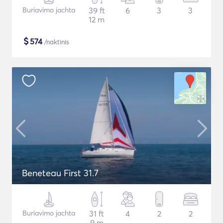
Buriavimo jachta
39 ft
6
3
3
12 m
$
574
/naktinis
Beneteau First 31.7
Buriavimo jachta
31 ft
4
2
2
9 m