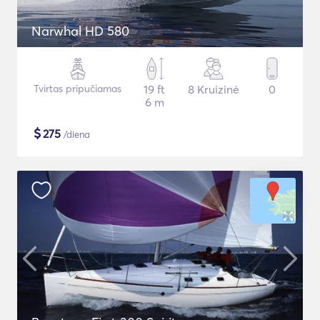
Narwhal HD 580
Tvirtas pripučiamas
19 ft
8 Kruizinė
0
6 m
$
275
/diena