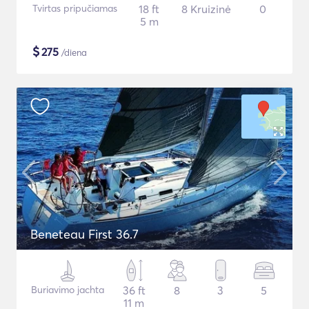
Tvirtas pripučiamas
18 ft
8 Kruizinė
0
5 m
$
275
/diena
Beneteau First 36.7
Buriavimo jachta
36 ft
8
3
5
11 m