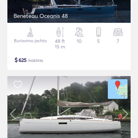
Beneteau Oceanis 48
Buriavimo jachta
48 ft
10
5
7
15 m
$
625
/naktinis