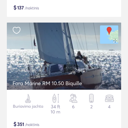
$
137
/naktinis
Fora Marine RM 10.50 Biquille
Buriavimo jachta
34 ft
6
2
4
10 m
$
351
/naktinis