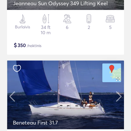
Jeanneau Sun Odyssey 349 Lifting Keel
Burlaivis
34 ft
6
2
5
10 m
$
350
/naktinis
Beneteau First 31.7