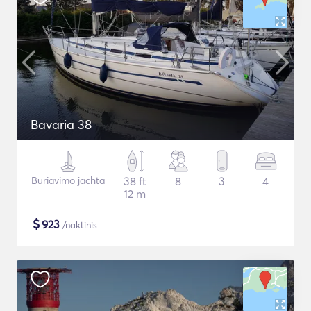
Bavaria 38
Buriavimo jachta
38 ft
8
3
4
12 m
$
923
/naktinis