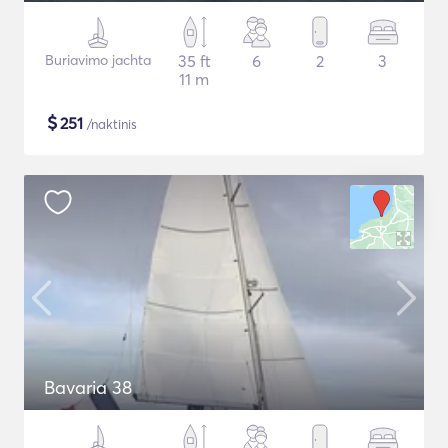
Buriavimo jachta
35 ft
6
2
3
11 m
$
251
/naktinis
Bavaria 38