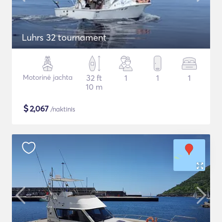
Luhrs 32 tournament
Motorinė jachta
32 ft
1
1
1
10 m
$
2,067
/naktinis