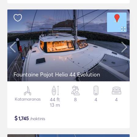
Fountaine Pajot Helia 44 Evolution
Katamaranas
44 ft
8
4
4
13 m
$
1,745
/naktinis