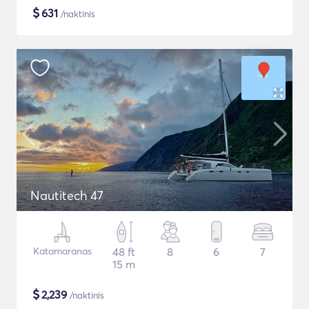
$
631
/naktinis
Nautitech 47
Katamaranas
48 ft
8
6
7
15 m
$
2,239
/naktinis