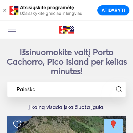
Atsisiųskite programėlę
×
ATIDARYTI
Užsisakykite greičiau ir lengviau
Išsinuomokite valtį Porto
Cachorro, Pico island per kelias
minutes!
Paieška
Į kainą visada įskaičiuota įgula.