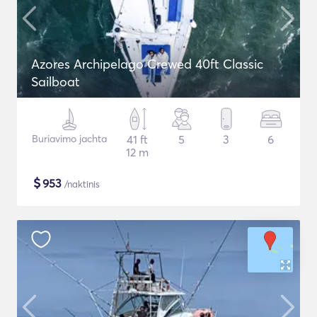
Azores Archipelago Crewed 40ft Classic
Sailboat
Buriavimo jachta
41 ft
5
3
6
12 m
$
953
/naktinis