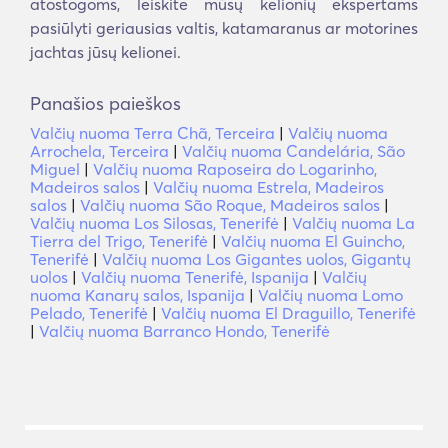
atostogoms, leiskite mūsų kelionių ekspertams
pasiūlyti geriausias valtis, katamaranus ar motorines
jachtas jūsų kelionei.
Panašios paieškos
Valčių nuoma Terra Chã, Terceira
|
Valčių nuoma
Arrochela, Terceira
|
Valčių nuoma Candelária, São
Miguel
|
Valčių nuoma Raposeira do Logarinho,
Madeiros salos
|
Valčių nuoma Estrela, Madeiros
salos
|
Valčių nuoma São Roque, Madeiros salos
|
Valčių nuoma Los Silosas, Tenerifė
|
Valčių nuoma La
Tierra del Trigo, Tenerifė
|
Valčių nuoma El Guincho,
Tenerifė
|
Valčių nuoma Los Gigantes uolos, Gigantų
uolos
|
Valčių nuoma Tenerifė, Ispanija
|
Valčių
nuoma Kanarų salos, Ispanija
|
Valčių nuoma Lomo
Pelado, Tenerifė
|
Valčių nuoma El Draguillo, Tenerifė
|
Valčių nuoma Barranco Hondo, Tenerifė