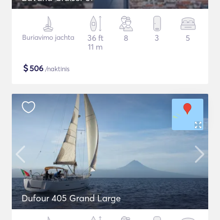
Buriavimo jachta
36 ft
8
3
5
11 m
$
506
/naktinis
Dufour 405 Grand Large