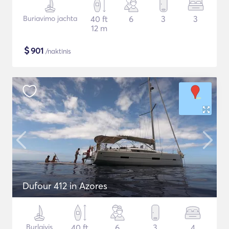
Buriavimo jachta
40 ft
6
3
3
12 m
$
901
/naktinis
Dufour 412 in Azores
Burlaivis
40 ft
6
3
4