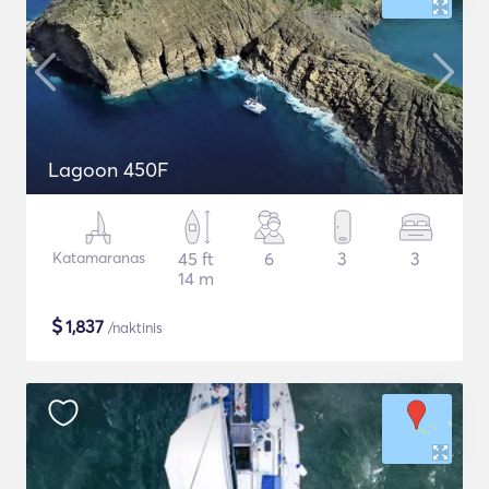
Lagoon 450F
Katamaranas
45 ft
6
3
3
14 m
$
1,837
/naktinis