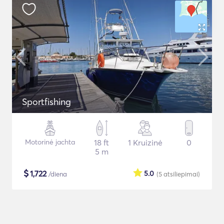
Sportfishing
Motorinė jachta
18 ft
1 Kruizinė
0
5 m
$
1,722
5.0
/diena
(5
atsiliepimai
)