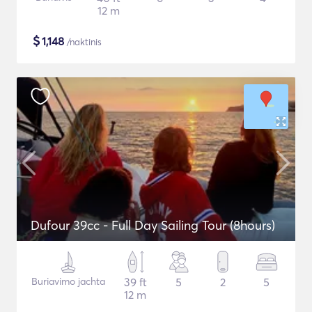
12 m
$
1,148
/naktinis
Dufour 39cc - Full Day Sailing Tour (8hours)
Buriavimo jachta
39 ft
5
2
5
12 m