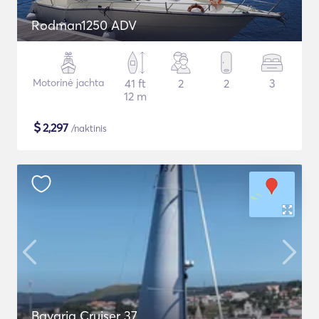
Rodman1250 ADV
Motorinė jachta
41 ft
2
2
3
12 m
$
2,297
/naktinis
Bavaria Cruiser 37