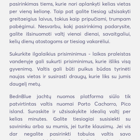
pasirinkimas tiems, kurie nori aplankyti kelias vietas
per vieną kelionę. Taip pat galite tiesiog užsisakyti
greitaeigius laivus, tokius kaip pripučiami, trumpam
pabėgimui. Nesvarbu, kokį pasirinkimą padarysite,
galite išsinuomoti valtį vienai dienai, savaitgaliui,
kelių dienų atostogoms ar tiesiog vakarėliui.
Sukurkite ilgalaikius prisiminimus - laikas praleistas
vandenyje gali sukurti prisiminimus, kurie išliks visą
gyvenimą. Valtis gali būti puikus būdas tyrinėti
naujas vietas ir susirasti draugų, kurie liks su jumis
daugelį metų.
BednBlue jachtų nuomos platforma siūlo tik
patvirtintas valtis nuomai Porto Cachorro, Pico
island. Suraskite ir užsisakykite idealią valtį per
kelias minutes. Galite tiesiogiai susisiekti su
savininku arba su mumis, jei turite klausimų. Jei vis
dar negalite pasirinkti tobulos valtis savo